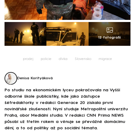
12 fotografií
prodej
policie
dívka
Slovensko
migrace
Denisa Korityáková
Po studiu na ekonomickém lyceu pokračovala na Vyšší
odborné škole publicistiky, kde jako zástupce
šéfredaktorky v redakci Generace 20 získala první
novinářské zkušenosti. Nyní studuje Metropolitní univerzitu
Praha, obor Mediální studia. V redakci CNN Prima NEWS
působí už třetím rokem a věnuje se převážně domácímu
dění, a to od politiky až po sociální témata.