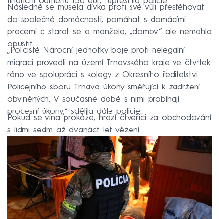
finanční odměnu 150 eur,“ upřesnila policie.
Následně se musela dívka proti své vůli přestěhovat
do společné domácnosti, pomáhat s domácími
pracemi a starat se o manžela, „domov“ ale nemohla
opustit.
„Policisté Národní jednotky boje proti nelegální
migraci provedli na území Trnavského kraje ve čtvrtek
ráno ve spolupráci s kolegy z Okresního ředitelství
Policejního sboru Trnava úkony směřující k zadržení
obviněných. V současné době s nimi probíhají
procesní úkony,“ sdělila dále policie.
Pokud se vina prokáže, hrozí čtveřici za obchodování
s lidmi sedm až dvanáct let vězení.