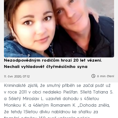
Nezodpovědným rodičům hrozí 20 let vězení.
Nechali vyhladovět čtyřměsíčního syna
6 min čtení
11. čvn 2020, 07:12
Kriminalisté zjistili, že smutný příběh se začal psát už
v roce 2011 v obci nedaleko Piešťan. 51letá Tatiana S.
a 56letý Miroslav L. uzavřeli dohodu s 45letou
Monikou K. a 46letým Romanem K. „Dohoda zněla,
že tehdy 15letou dívku nabídnou ke sňatku za