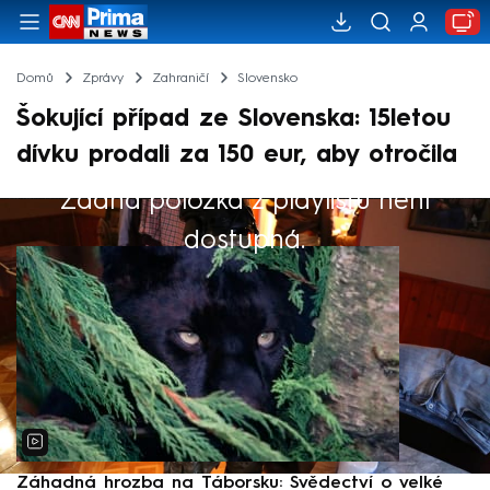
Domů
Zprávy
Zahraničí
Slovensko
Šokující případ ze Slovenska: 15letou
dívku prodali za 150 eur, aby otročila
Žádná položka z playlistu není
Výběr redakce
dostupná.
Záhadná hrozba na Táborsku: Svědectví o velké
S