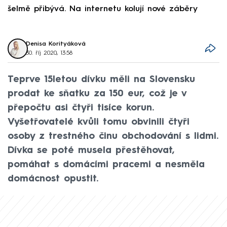
šelmě přibývá. Na internetu kolují nové záběry
d
Denisa Korityáková
30. říj 2020, 13:58
Teprve 15letou dívku měli na Slovensku
prodat ke sňatku za 150 eur, což je v
přepočtu asi čtyři tisíce korun.
Vyšetřovatelé kvůli tomu obvinili čtyři
osoby z trestného činu obchodování s lidmi.
Dívka se poté musela přestěhovat,
pomáhat s domácími pracemi a nesměla
domácnost opustit.