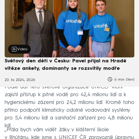
Video
Světový den dětí v Česku: Pavel přijal na Hradě
vítěze ankety, dominanty se rozsvítily modře
6 min čtení
20. lis 2024, 20:26
Podle dat této světové organizace UNICEF vloni
zajistil přístup k pitné vodě pro 42,4 milionu lidí a k
hygienickému zázemí pro 24,2 milionu lidí. Kromě toho
přímo podpořil klimaticky odolné vodovodní systémy
pro 5,4 milionu lidí a sanitační zařízení pro 4,8 milionu
lidí.
„Přála bych vám vidět žáky v klášterní škole
v Bhútánu, kde jsme s UNICEF ČR zprovoznili úpravnu