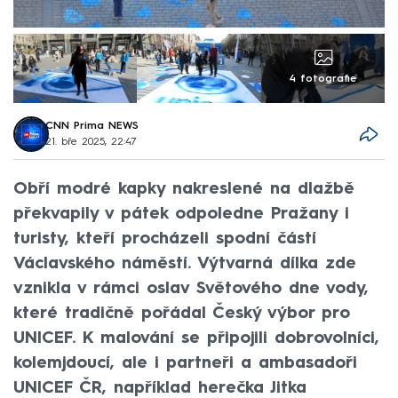
4 fotografie
CNN Prima NEWS
21. bře 2025, 22:47
Obří modré kapky nakreslené na dlažbě
překvapily v pátek odpoledne Pražany i
turisty, kteří procházeli spodní částí
Václavského náměstí. Výtvarná dílka zde
vznikla v rámci oslav Světového dne vody,
které tradičně pořádal Český výbor pro
UNICEF. K malování se připojili dobrovolníci,
kolemjdoucí, ale i partneři a ambasadoři
UNICEF ČR, například herečka Jitka