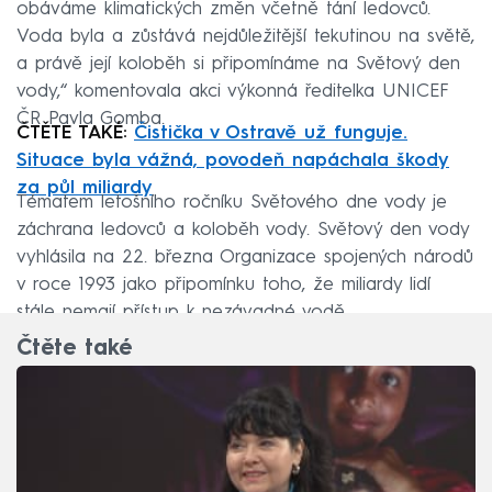
obáváme klimatických změn včetně tání ledovců.
Voda byla a zůstává nejdůležitější tekutinou na světě,
a právě její koloběh si připomínáme na Světový den
vody,“ komentovala akci výkonná ředitelka UNICEF
ČR Pavla Gomba.
ČTĚTE TAKÉ:
Čistička v Ostravě už funguje.
Situace byla vážná, povodeň napáchala škody
za půl miliardy
Tématem letošního ročníku Světového dne vody je
záchrana ledovců a koloběh vody. Světový den vody
vyhlásila na 22. března Organizace spojených národů
v roce 1993 jako připomínku toho, že miliardy lidí
stále nemají přístup k nezávadné vodě.
Čtěte také