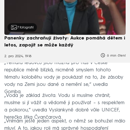
7
fotografií
Panenky zachraňují životy: Aukce pomáhá dětem i
letos, zapojit se může každý
6 min čtení
2. pro 2024, 19:18
„Témata ledovců jsou možná pro nás v České
republice méně blízká, nicméně smyslem tohoto
tématu koloběhu vody je poukázat na to, že zásoby
vody na Zemi jsou dané a nemění se,“ uvedla
Gomba.
„Voda je základ života. Vodu si musíme chránit,
musíme si jí vážit a vědomě ji používat – s respektem
a pokorou,“ uvedla Vyslankyně dobré vůle UNICEF,
herečka Jitka Čvančarová.
„Vnímám ještě jeden aspekt, o němž se bohužel málo
mluví. A to, jakou roli má správné hospodaření