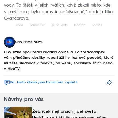
vody. To štěstí v jejich tvářích, když získali místo, kde
si umýt ruce, bylo opravdu nefalšované,“ dodala Jitka
Čvančarová.
voda
nemocnice
pitná voda
ledovec
Bhútán
CNN Prima NEWS
Díky úzké spolupráci redakcí online a TV zpravodajství
vám přinášíme desítky reportáží i v textové podobě, které
můžete sledovat v televizi, na webu, sociálních sítích nebo
v HbbTV.
Pro tento článek jsou komentáře vypnuté
Návrhy pro vás
Žebříček nejhorších jídel světa.