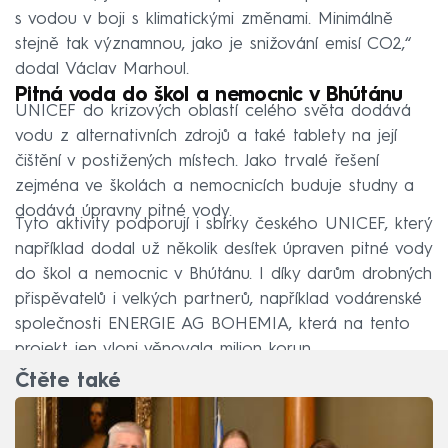
s vodou v boji s klimatickými změnami. Minimálně
stejně tak významnou, jako je snižování emisí CO2,“
dodal Václav Marhoul.
Pitná voda do škol a nemocnic v Bhútánu
UNICEF do krizových oblastí celého světa dodává
vodu z alternativních zdrojů a také tablety na její
čištění v postižených místech. Jako trvalé řešení
zejména ve školách a nemocnicích buduje studny a
dodává úpravny pitné vody.
Tyto aktivity podporují i sbírky českého UNICEF, který
například dodal už několik desítek úpraven pitné vody
do škol a nemocnic v Bhútánu. I díky darům drobných
přispěvatelů i velkých partnerů, například vodárenské
společnosti ENERGIE AG BOHEMIA, která na tento
projekt jen vloni věnovala milion korun.
Čtěte také