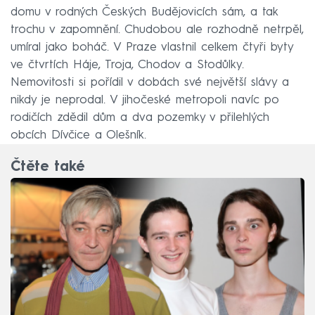
domu v rodných Českých Budějovicích sám, a tak
trochu v zapomnění. Chudobou ale rozhodně netrpěl,
umíral jako boháč. V Praze vlastnil celkem čtyři byty
ve čtvrtích Háje, Troja, Chodov a Stodůlky.
Nemovitosti si pořídil v dobách své největší slávy a
nikdy je neprodal. V jihočeské metropoli navíc po
rodičích zdědil dům a dva pozemky v přilehlých
obcích Dívčice a Olešník.
Čtěte také