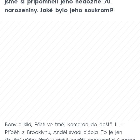
jsme si připomněli jeho nedožité 70.
narozeniny. Jaké bylo jeho soukromí?
Bony a klid, Pěsti ve tmě, Kamarád do deště II. -
Příběh z Brooklynu, Anděl svádí ďábla. To je jen