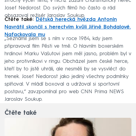
stručný výčet filmů, v nichž zazářil charismatický herec
Josef Nedorost. Do svých filmů ho často a rád
obsazoval režisér Jaroslav Soukup.
Čtěte také:
Dětská herecká hvězda Antonín
Navrátil skončil s herectvím kvůli Jiřině Bohdalové.
Nafackovala mu
„Seznámil jsem se s ním v roce 1984, kdy jsem
připravoval film Pěsti ve tmě. O hlavním boxerském
hrdinovi Marku Vašutovi jsem měl jasno, problém byl v
jeho protivníkovi v ringu. Obcházel jsem české herce,
kteří by to jistě uhráli, ale nesměli by se vysvléct do
trenek. Josef Nedorost jako jediný všechny podmínky
splňoval. V mládí boxoval a udržoval si sportovní
postavu,“ zavzpomínal pro web CNN Prima NEWS
Jaroslav Soukup.
Čtěte také