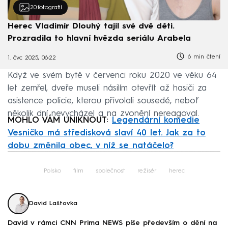
20
fotografií
Herec Vladimír Dlouhý tajil své dvě děti.
Prozradila to hlavní hvězda seriálu Arabela
6 min čtení
1. čvc 2025, 06:22
Když ve svém bytě v červenci roku 2020 ve věku 64
let zemřel, dveře museli násilím otevřít až hasiči za
asistence policie, kterou přivolali sousedé, neboť
několik dní nevycházel a na zvonění nereagoval.
MOHLO VÁM UNIKNOUT:
Legendární komedie
Vesničko má středisková slaví 40 let. Jak za to
dobu změnila obec, v níž se natáčelo?
Failed to fetch
Polsko
film
společnost
režisér
herec
David Laštovka
David v rámci CNN Prima NEWS píše především o dění na