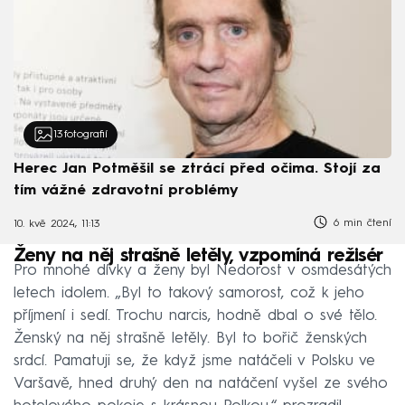
13
fotografií
Herec Jan Potměšil se ztrácí před očima. Stojí za
tím vážné zdravotní problémy
6 min čtení
10. kvě 2024, 11:13
Ženy na něj strašně letěly, vzpomíná režisér
Pro mnohé dívky a ženy byl Nedorost v osmdesátých
letech idolem. „Byl to takový samorost, což k jeho
příjmení i sedí. Trochu narcis, hodně dbal o své tělo.
Ženský na něj strašně letěly. Byl to bořič ženských
srdcí. Pamatuji se, že když jsme natáčeli v Polsku ve
Varšavě, hned druhý den na natáčení vyšel ze svého