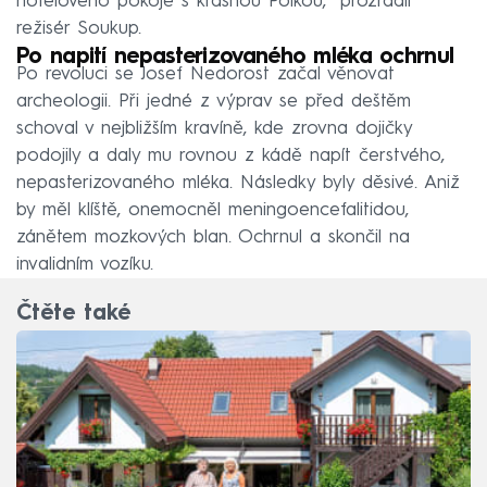
hotelového pokoje s krásnou Polkou,“ prozradil
režisér Soukup.
Po napití nepasterizovaného mléka ochrnul
Po revoluci se Josef Nedorost začal věnovat
archeologii. Při jedné z výprav se před deštěm
schoval v nejbližším kravíně, kde zrovna dojičky
podojily a daly mu rovnou z kádě napít čerstvého,
nepasterizovaného mléka. Následky byly děsivé. Aniž
by měl klíště, onemocněl meningoencefalitidou,
zánětem mozkových blan. Ochrnul a skončil na
invalidním vozíku.
Čtěte také