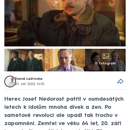
11 fotografií
David Laštovka
20. zář 2025, 14:55
Herec Josef Nedorost patřil v osmdesátých
letech k idolům mnoha dívek a žen. Po
sametové revoluci ale upadl tak trochu v
zapomnění. Zemřel ve věku 64 let, 20. září