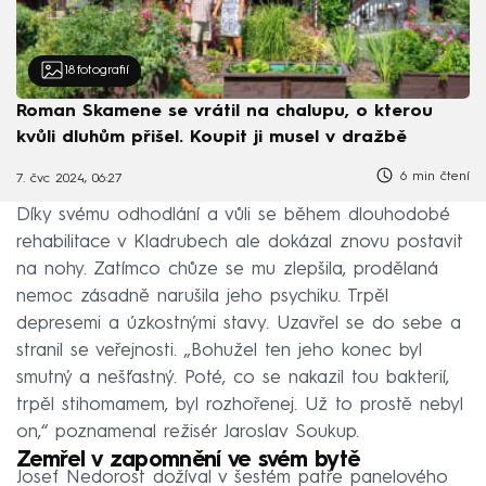
18
fotografií
Roman Skamene se vrátil na chalupu, o kterou
kvůli dluhům přišel. Koupit ji musel v dražbě
6 min čtení
7. čvc 2024, 06:27
Díky svému odhodlání a vůli se během dlouhodobé
rehabilitace v Kladrubech ale dokázal znovu postavit
na nohy. Zatímco chůze se mu zlepšila, prodělaná
nemoc zásadně narušila jeho psychiku. Trpěl
depresemi a úzkostnými stavy. Uzavřel se do sebe a
stranil se veřejnosti. „Bohužel ten jeho konec byl
smutný a nešťastný. Poté, co se nakazil tou bakterií,
trpěl stihomamem, byl rozhořenej. Už to prostě nebyl
on,“ poznamenal režisér Jaroslav Soukup.
Zemřel v zapomnění ve svém bytě
Josef Nedorost dožíval v šestém patře panelového