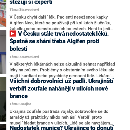
stěžují si experti
Téma: Zdravotnictví
V Česku chybí další lék. Pacienti neseženou kapky
Algifen Neo, které se používají při kolikách žlučníku,
žaludku nebo menstruačních bolestech. Není to jediný
V Česku stále trvá nedostatek léků.
medikament, který na pultech schází. Dlouhodobě si
lidé nemohou obstarat Endiaron, léky na štítnou žlázu,
Špatně se shání třeba Algifen proti
závratě nebo na Parkinsonovu chorobu.
bolesti
Téma: Zdravotnictví
V některých lékárnách nelze aktuálně sehnat například
léky na průjem. Problémy s obstaráním svého léku ale
mají i kardiaci nebo psychicky nemocní lidé. Lékárníci
Všichni dobrovolníci už padli. Ukrajinští
se proto radí s lékaři a vydávají pacientům jiné varianty
léčiv. Některé přípravky jsou však jen obtížně
verbíři zoufale nahánějí v ulicích nové
nahraditelné: například Algifen proti bolesti.
brance
Téma: Ukrajina
Ukrajina zoufale postrádá vojáky, dobrovolně se do
armády už prakticky nikdo nehlásí. Verbíři proto
musejí hledat brance v ulicích. Lidé se ale navzájem
Nedostatek munice? Ukrajince to donutí
varují, kudy verbíři chodí, popisuje BBC. Vojáci na