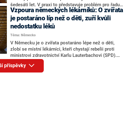
šedesáti let. V praxi to představuje problém pro řadu
Vzpoura německých lékárníků: O zvířata
obcí, například v obci Veverská Bítýška v okrese Brno-
venkov. Tamní pediatrička odchází do důchodu, ovšem
je postaráno líp než o děti, zuří kvůli
najít za ni náhradu se nedaří. Rodiče tak řeší, kdo bude
nedostatku léků
od října jejich dětem poskytovat zdravotní péči. Se
Téma: Německo
stejnou komplikací se potýkají obce po celé zemi.
Situace je vážná a vzhledem ke stárnutí obce pediatrů
V Německu je o zvířata postaráno lépe než o děti,
může být v budoucnu ještě kritičtější.
zlobí se místní lékárníci, kteří chystají rebelii proti
ministrovi zdravotnictví Karlu Lauterbachovi (SPD).
Přes 200 lékárníků mu zaslalo svůj seznam
ší příspěvky
chybějících medikamentů. Někteří z nich napsali, že
jim chybí až 1 400 položek, píše deník Bild.