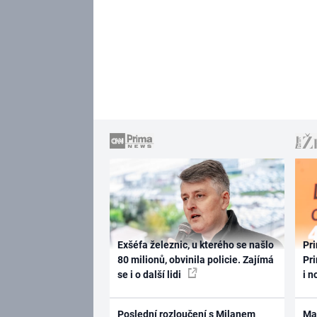
Exšéfa železnic, u kterého se našlo
Pri
80 milionů, obvinila policie. Zajímá
Pri
se i o další lidi
i n
Poslední rozloučení s Milanem
Ma