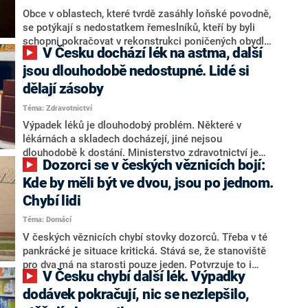
Obce v oblastech, které tvrdě zasáhly loňské povodně,
se potýkají s nedostatkem řemeslníků, kteří by byli
schopni pokračovat v rekonstrukci poničených obydlí i
V Česku dochází lék na astma, další
budov infrastruktury. Na Jesenicku chybí řemeslníci
všech profesí, nejvíce jsou ale potřební zedníci.
jsou dlouhodobě nedostupné. Lidé si
dělají zásoby
Téma: Zdravotnictví
Výpadek léků je dlouhodobý problém. Některé v
lékárnách a skladech docházejí, jiné nejsou
dlouhodobě k dostání. Ministerstvo zdravotnictví je
Dozorci se v českých věznicích bojí:
prý na tuto situaci připraveno. Má se to týkat i
podzimu, kdy se tradičně očekává vlna respiračních
Kde by měli být ve dvou, jsou po jednom.
onemocnění. Lékárníci si ale stěžují, že léky nejsou
Chybí lidi
rovnoměrně distribuovány a bývají na příděl.
Téma: Domácí
V českých věznicích chybí stovky dozorců. Třeba v té
pankrácké je situace kritická. Stává se, že stanoviště
pro dva má na starosti pouze jeden. Potvrzuje to i
V Česku chybí další lék. Výpadky
samotné zařízení. Příslušníci vězeňské služby tvrdí, že
porušují pravidla o vnitřní bezpečnosti a hlavně, že se
dodávek pokračují, nic se nezlepšilo,
v práci necítí dobře.