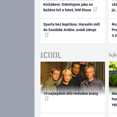
Knížákem: Odmítejme jako on
vž
každou lež a faleš, řekl Klaus
já,
Sparta bez kapitána. Haraslín míří
Ro
do Saúdské Arábie, uvádí zdroje
Pr
a 
10 nejlepších dílů Hvězdné brány
Ma
hum
vy