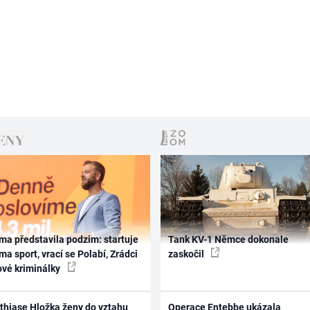
ma představila podzim: startuje
Tank KV-1 Němce dokonale
ma sport, vrací se Polabí, Zrádci
zaskočil
ové kriminálky
thiase Hložka ženy do vztahu
Operace Entebbe ukázala