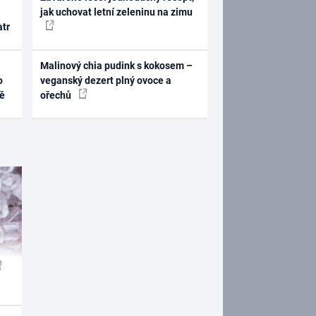
jak uchovat letní zeleninu na zimu
atr
Malinový chia pudink s kokosem –
o
veganský dezert plný ovoce a
ně
ořechů