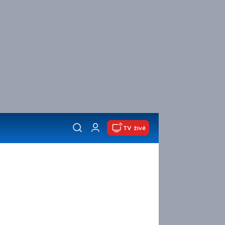
TV živě