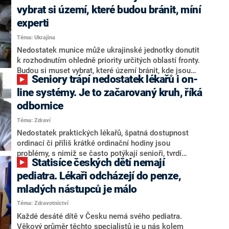
frontě prý nechápou, proč se jednota Ukrajinců
vybrat si území, které budou bránit, míní
rozpadá.
experti
Téma: Ukrajina
Nedostatek munice může ukrajinské jednotky donutit
k rozhodnutím ohledně priority určitých oblastí fronty.
Budou si muset vybrat, které území bránit, kde jsou
Seniory trápí nedostatek lékařů i on-
územní porážky nejméně destruktivní. Tvrdí to
analytici amerického Institutu pro studium války (ISW).
line systémy. Je to začarovaný kruh, říká
odbornice
Téma: Zdraví
Nedostatek praktických lékařů, špatná dostupnost
ordinací či příliš krátké ordinační hodiny jsou
problémy, s nimiž se často potýkají senioři, tvrdí
Statisíce českých dětí nemají
Lenka Desatová, předsedkyně Rady seniorů České
republiky. Přechod lékařů na on-line objednávací
pediatra. Lékaři odcházejí do penze,
systém po pandemii situaci podle ní ještě více
mladých nástupců je málo
zkomplikoval. Řada seniorů internet nepotřebuje, ani
Téma: Zdravotnictví
se ho nechce na sklonku života učit používat.
Každé desáté dítě v Česku nemá svého pediatra.
Věkový průměr těchto specialistů je u nás kolem