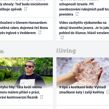
dy uhnaly: Teď budu iniciátorem
schopnosti Izraele. Při
 slibuje zpěvák
osvobozování rukojmích padl br
premiéra
zloučení s Glenem Hansardem:
Video zachytilo výzkumníka na
outěná rakev, dojemná řeč Bona
okraji lávového jezera. Je to jak
zpěv Irglové s Vedderem
pohled do Slunce, hlásil vzruše
rtyho frky: Táta kvůli mému
9 tipů s kostkami ledu: Vyhladí
oru málem přišel o práci,
zmačkané šaty i zalijí květiny
práví kontroverzní Řezník