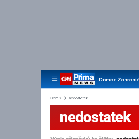
Domácí
Zahranič
Pořady
Domů
nedostatek
nedostatek