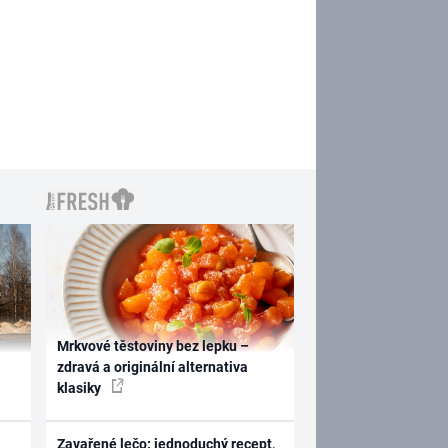
Mrkvové těstoviny bez lepku –
zdravá a originální alternativa
klasiky
Zavařené lečo: jednoduchý recept,