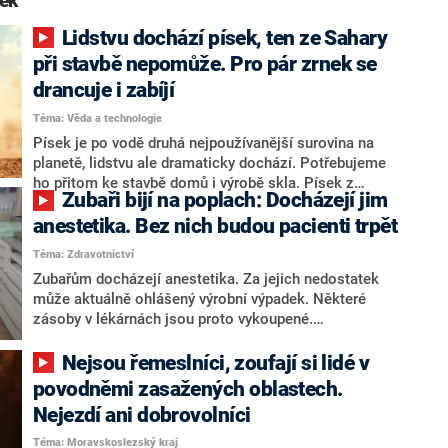
ek“
Lidstvu dochází písek, ten ze Sahary
při stavbě nepomůže. Pro pár zrnek se
drancuje i zabíjí
Téma: Věda a technologie
Písek je po vodě druhá nejpoužívanější surovina na
planetě, lidstvu ale dramaticky dochází. Potřebujeme
ho přitom ke stavbě domů i výrobě skla. Písek z
Zubaři bijí na poplach: Docházejí jim
pouští nám při průmyslovém zpracování nepomůže.
Ve světě už podle listu Popular Mechanics řádí
anestetika. Bez nich budou pacienti trpět
„pískové gangy“, které vzácnou surovinu ilegálně těží.
Téma: Zdravotnictví
Zubařům docházejí anestetika. Za jejich nedostatek
může aktuálně ohlášený výrobní výpadek. Některé
zásoby v lékárnách jsou proto vykoupené.
Ministerstvo zdravotnictví postupně uvolňuje
dvouměsíční zásoby. Prezident České stomatologické
Nejsou řemeslníci, zoufají si lidé v
komory Roman Šmucler žádá zubaře, aby se zbytečně
povodněmi zasažených oblastech.
nezásobovali velkým množstvím.
Nejezdí ani dobrovolníci
Téma: Moravskoslezský kraj