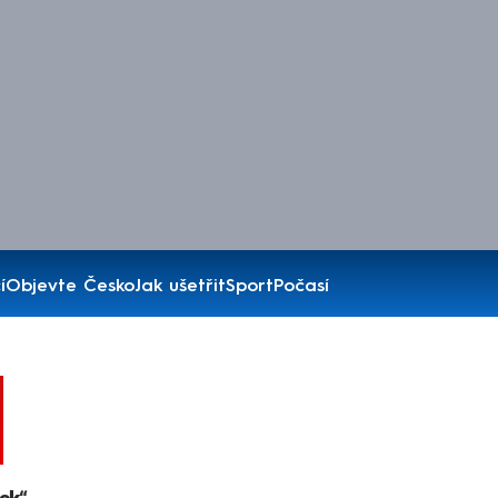
í
Objevte Česko
Jak ušetřit
Sport
Počasí