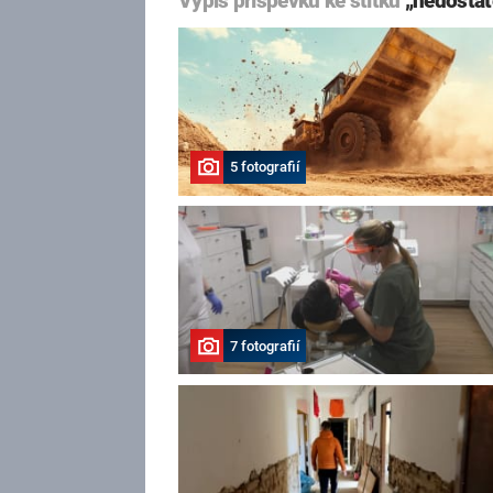
Výpis příspěvků ke štítku
„nedostat
5 fotografií
7 fotografií