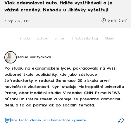
Vlak zdemoloval auto, řidiče vystřihávali a je
vážně zraněný. Nehodu u Jihlávky vyšetřují
6 min čtení
3. srp 2021, 10:21
nehoda
policie
silnice
Středočeský kraj
Slaný
Denisa Korityáková
Po studiu na ekonomickém lyceu pokračovala na Vyšší
odborné škole publicistiky, kde jako zástupce
šéfredaktorky v redakci Generace 20 získala první
novinářské zkušenosti. Nyní studuje Metropolitní univerzitu
Praha, obor Mediální studia. V redakci CNN Prima NEWS
působí už třetím rokem a věnuje se převážně domácímu
dění, a to od politiky až po sociální témata.
Pro tento článek jsou komentáře vypnuté