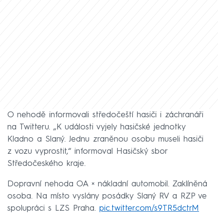
O nehodě informovali středočeští hasiči i záchranáři
na Twitteru. „K události vyjely hasičské jednotky
Kladno a Slaný. Jednu zraněnou osobu museli hasiči
z vozu vyprostit,“ informoval Hasičský sbor
Středočeského kraje.
Dopravní nehoda OA × nákladní automobil. Zaklíněná
osoba. Na místo vyslány posádky Slaný RV a RZP ve
spolupráci s LZS Praha.
pic.twitter.com/s9TR5dctrM