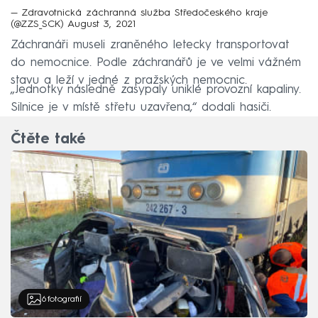
— Zdravotnická záchranná služba Středočeského kraje
(@ZZS_SCK)
August 3, 2021
Záchranáři museli zraněného letecky transportovat
do nemocnice. Podle záchranářů je ve velmi vážném
stavu a leží v jedné z pražských nemocnic.
„Jednotky následně zasypaly uniklé provozní kapaliny.
Silnice je v místě střetu uzavřena,“ dodali hasiči.
Čtěte také
6
fotografií