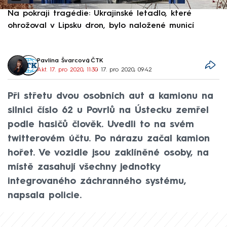
Na pokraji tragédie: Ukrajinské letadlo, které
P
ohrožoval v Lipsku dron, bylo naložené municí
e
Pavlína Švarcová
,
ČTK
Akt. 17. pro 2020, 11:30
• 17. pro 2020, 09:42
Při střetu dvou osobních aut a kamionu na
silnici číslo 62 u Povrlů na Ústecku zemřel
podle hasičů člověk. Uvedli to na svém
twitterovém účtu. Po nárazu začal kamion
hořet. Ve vozidle jsou zaklíněné osoby, na
místě zasahují všechny jednotky
integrovaného záchranného systému,
napsala policie.