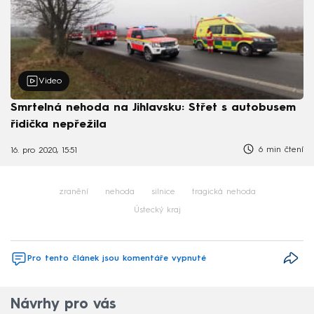
Video
Smrtelná nehoda na Jihlavsku: Střet s autobusem
řidička nepřežila
6 min čtení
16. pro 2020, 15:51
zranění
nehoda
silnice
tragická nehoda
Ústecký kraj
Pro tento článek jsou komentáře vypnuté
Návrhy pro vás