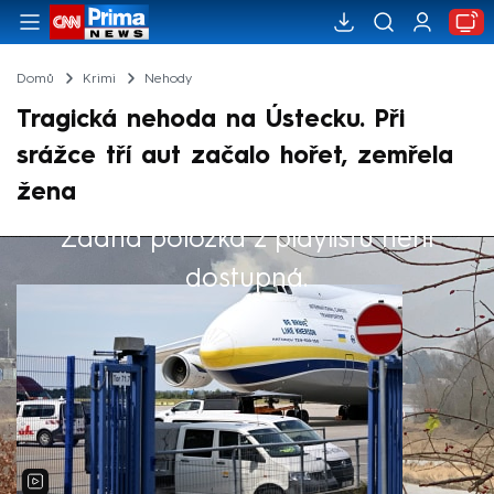
Domů
Krimi
Nehody
Tragická nehoda na Ústecku. Při
srážce tří aut začalo hořet, zemřela
žena
Žádná položka z playlistu není
Výběr redakce
dostupná.