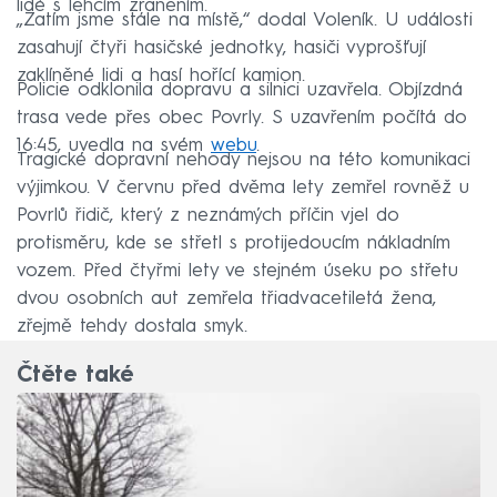
lidé s lehčím zraněním.
„Zatím jsme stále na místě,“ dodal Voleník. U události
zasahují čtyři hasičské jednotky, hasiči vyprošťují
zaklíněné lidi a hasí hořící kamion.
Policie odklonila dopravu a silnici uzavřela. Objízdná
trasa vede přes obec Povrly. S uzavřením počítá do
16:45, uvedla na svém
webu
.
Tragické dopravní nehody nejsou na této komunikaci
výjimkou. V červnu před dvěma lety zemřel rovněž u
Povrlů řidič, který z neznámých příčin vjel do
protisměru, kde se střetl s protijedoucím nákladním
vozem. Před čtyřmi lety ve stejném úseku po střetu
dvou osobních aut zemřela třiadvacetiletá žena,
zřejmě tehdy dostala smyk.
Čtěte také