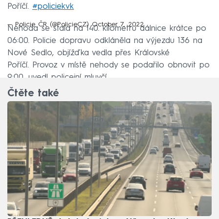
Poříčí.
#policiekvk
— Policie ČR (@PolicieCZ)
October 7, 2022
Nehoda se stala na 140. kilometru dálnice krátce po
06:00. Policie dopravu odkláněla na výjezdu 136 na
Nové Sedlo, objížďka vedla přes Královské
Poříčí. Provoz v místě nehody se podařilo obnovit po
9:00, uvedl policejní mluvčí.
Čtěte také