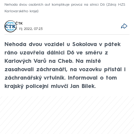
Nehoda dvou osobních aut komplikuje provoz na silnici D6
Zdroj: HZS
Karlovarského kraje
ČTK
7. říj 2022, 07:23
Nehoda dvou vozidel u Sokolova v pátek
ráno uzavřela dálnici D6 ve směru z
Karlových Varů na Cheb. Na místě
zasahovali záchranáři, na vozovku přistál i
záchranářský vrtulník. Informoval o tom
krajský policejní mluvčí Jan Bílek.