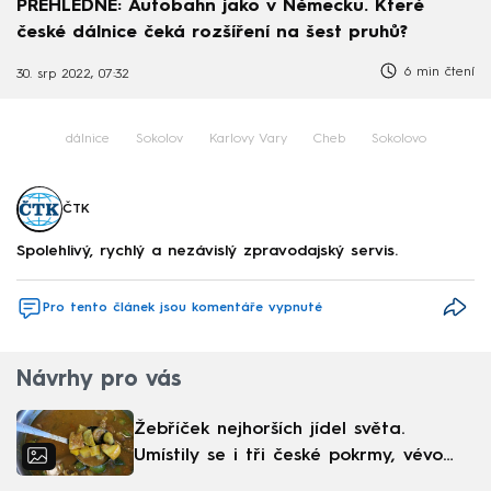
PŘEHLEDNĚ: Autobahn jako v Německu. Které
české dálnice čeká rozšíření na šest pruhů?
6 min čtení
30. srp 2022, 07:32
dálnice
Sokolov
Karlovy Vary
Cheb
Sokolovo
ČTK
Spolehlivý, rychlý a nezávislý zpravodajský servis.
Pro tento článek jsou komentáře vypnuté
Návrhy pro vás
Žebříček nejhorších jídel světa.
Umístily se i tři české pokrmy, vévodí
skandinávská kuchyně