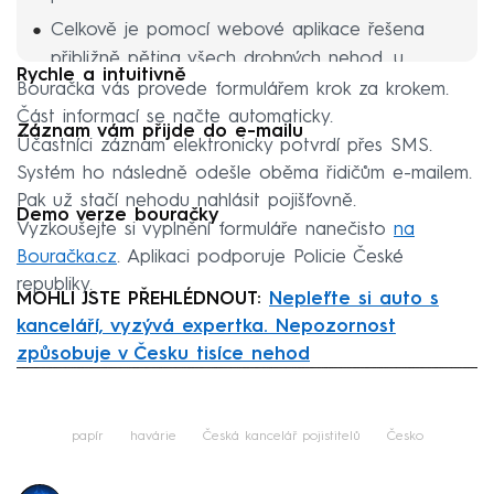
Celkově je pomocí webové aplikace řešena
přibližně pětina všech drobných nehod, u
Rychle a intuitivně
kterých policie nemusí být přítomna.
Bouračka vás provede formulářem krok za krokem.
Část informací se načte automaticky.
Průměrný čas vyplnění záznamu je 22 minut.
Záznam vám přijde do e-mailu
Účastníci záznam elektronicky potvrdí přes SMS.
Systém ho následně odešle oběma řidičům e-mailem.
Pak už stačí nehodu nahlásit pojišťovně.
Demo verze bouračky
Vyzkoušejte si vyplnění formuláře nanečisto
na
Bouračka.cz
. Aplikaci podporuje Policie České
republiky.
MOHLI JSTE PŘEHLÉDNOUT:
Nepleťte si auto s
kanceláří, vyzývá expertka. Nepozornost
způsobuje v Česku tisíce nehod
Failed to fetch
papír
havárie
Česká kancelář pojistitelů
Česko