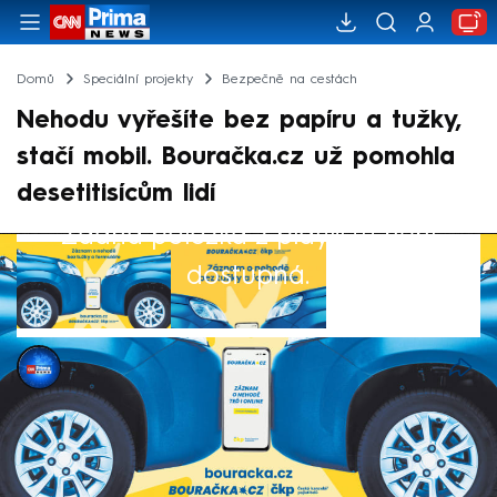
Domů
Speciální projekty
Bezpečně na cestách
Nehodu vyřešíte bez papíru a tužky,
stačí mobil. Bouračka.cz už pomohla
desetitisícům lidí
Žádná položka z playlistu není
dostupná.
CNN Prima NEWS
2. čvn 2026, 11:23
Stala se vám nehoda a chcete ji vyřešit
rychle a bez stresu? Záznam o dopravní