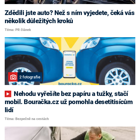
Zdědili jste auto? Než s ním vyjedete, čeká vás
několik důležitých kroků
Téma: PR článek
2 fotografie
Nehodu vyřešíte bez papíru a tužky, stačí
mobil. Bouračka.cz už pomohla desetitisícům
lidí
Téma: Bezpečně na cestách