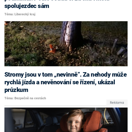
spolujezdec sám
Téma: Liberecký kraj
Stromy jsou v tom „nevinně“. Za nehody může
rychlá jízda a nevěnování se řízení, ukázal
průzkum
Téma: Bezpečně na cestách