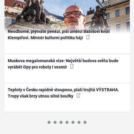
Neodborné, plýtváte penězi, píší umělci Babišovi kvůli
Klempířovi. Ministr kulturní politiku hájí
Muskova megalomanská vize: Největší budova světa bude
vyrábět čipy pro roboty i vesmír
Teploty v Česku rapidně stoupnou, platí trojitá VÝSTRAHA.
Tropy však brzy utnou silné bouřky