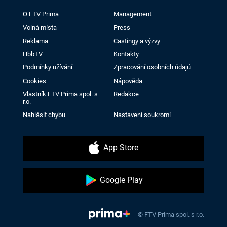
O FTV Prima
Management
Volná místa
Press
Reklama
Castingy a výzvy
HbbTV
Kontakty
Podmínky užívání
Zpracování osobních údajů
Cookies
Nápověda
Vlastník FTV Prima spol. s
Redakce
r.o.
Nahlásit chybu
Nastavení soukromí
App Store
Google Play
© FTV Prima spol. s r.o.