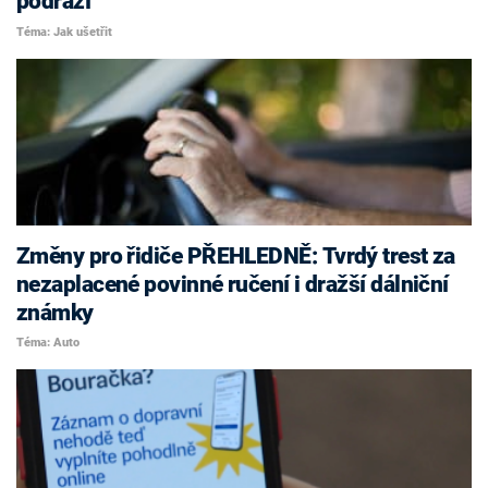
podraží
Téma: Jak ušetřit
Změny pro řidiče PŘEHLEDNĚ: Tvrdý trest za
nezaplacené povinné ručení i dražší dálniční
známky
Téma: Auto