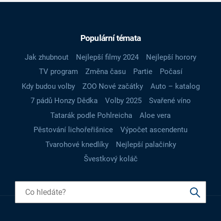
Populární témata
Jak zhubnout
Nejlepší filmy 2024
Nejlepší horory
TV program
Změna času
Partie
Počasí
Kdy budou volby
ZOO Nové začátky
Auto – katalog
7 pádů Honzy Dědka
Volby 2025
Svařené víno
Tatarák podle Pohlreicha
Aloe vera
Pěstování lichořeřišnice
Výpočet ascendentu
Tvarohové knedlíky
Nejlepší palačinky
Švestkový koláč