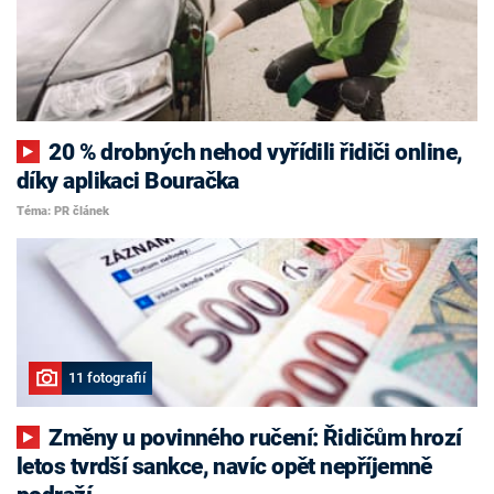
20 % drobných nehod vyřídili řidiči online,
díky aplikaci Bouračka
Téma: PR článek
11 fotografií
Změny u povinného ručení: Řidičům hrozí
letos tvrdší sankce, navíc opět nepříjemně