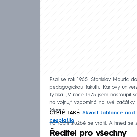
Psal se rok 1965. Stanislav Mauric d
pedagogickou fakultu Karlovy univer
fyzika. „V roce 1975 jsem nastoupil 
na vojnu,“ vzpomíná na své začátk
Mauric.
ČTĚTE TAKÉ:
Skvost Jablonce nad 
nesplatilo
Po roční službě se vrátil. A hned se 
Ředitel pro všechny