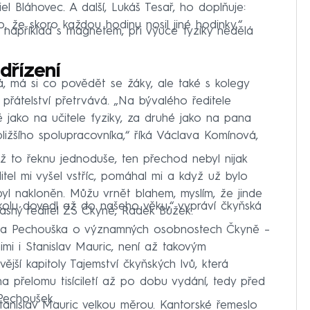
l Bláhovec. A další, Lukáš Tesař, ho doplňuje:
, že skoro každou hodinu nosil jiné hodinky.“
e, například s magnetem, při výuce fyziky nedělá
dřízení
tá, má si co povědět se žáky, ale také s kolegy
přátelství přetrvává. „Na bývalého ředitele
 jako na učitele fyziky, za druhé jako na pana
bližšího spolupracovníka,“ říká Václava Komínová,
ž to řeknu jednoduše, ten přechod nebyl nijak
itel mi vyšel vstříc, pomáhal mi a když už bylo
 byl nakloněn. Můžu vrnět blahem, myslím, že jinde
školu dovedl až do našeho věku,“ vypráví čkyňská
časný ředitel ZŠ Čkyně, Radek Bůžek.
avla Pechouška o významných osobnostech Čkyně –
imi i Stanislav Mauric, není až takovým
ější kapitoly Tajemství čkyňských lvů, která
na přelomu tisíciletí až po dobu vydání, tedy před
 Pechoušek.
 Stanislav Mauric velkou měrou. Kantorské řemeslo