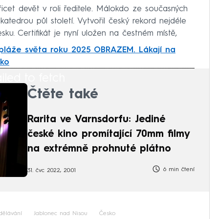
řicet devět v roli ředitele. Málokdo ze současných
katedrou půl století. Vytvořil český rekord nejdéle
esku. Certifikát je nyní uložen na čestném místě,
 pláže světa roku 2025 OBRAZEM. Lákají na
cko
iled to fetch
Čtěte také
Rarita ve Varnsdorfu: Jediné
české kino promítající 70mm filmy
na extrémně prohnuté plátno
6 min čtení
31. čvc 2022, 20:01
dělávání
Jablonec nad Nisou
Česko