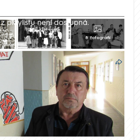
 playlistu není dostupná.
8 fotografií
ícího ředitele v Česku se pyšní Stanislav
onic. V roce 1975 začal učit na tamní
yziku. O deset let později se stal
veleboval dlouhých 39 let.