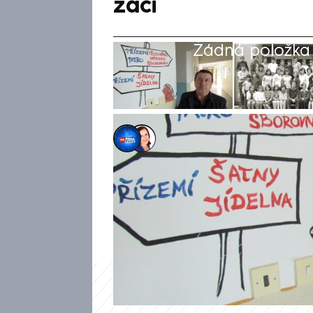
žáci
Žádná položka z
Jiří Bydžovský
,
Lea Janochová
21. úno 2025, 19:18
Českým rekordem nejdéle slouž
Mauric z Čkyně nedaleko Strak
základní škole matematiku a f
ředitelem školy. Tu postupně z