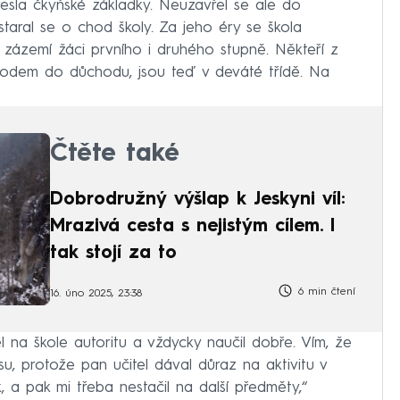
řesla čkyňské základky. Neuzavřel se ale do
staral se o chod školy. Za jeho éry se škola
ch zázemí žáci prvního i druhého stupně. Někteří z
chodem do důchodu, jsou teď v deváté třídě. Na
Čtěte také
Dobrodružný výšlap k Jeskyni víl:
Mrazivá cesta s nejistým cílem. I
tak stojí za to
6 min čtení
16. úno 2025, 23:38
l na škole autoritu a vždycky naučil dobře. Vím, že
su, protože pan učitel dával důraz na aktivitu v
, a pak mi třeba nestačil na další předměty,“