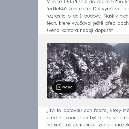
V roce 1985 usedl do ředitelského k
ředitelské kanceláře. Dál vyučoval a 
rozrostla o další budovy. Našli v ni
těch, které vyučoval ještě před od
svého kantora nedají dopustit.
Video
„Byl to opravdu pan ředitel, který mě
před hodinou jsem byl trošku ve stre
hodině, tak jsem musel zapojit mozek