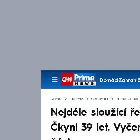
Domácí
Zahranič
Pořady
Domů
Lifestyle
Cestování
Prima Česko
Nejdéle sloužící ř
Čkyni 39 let. Vyč