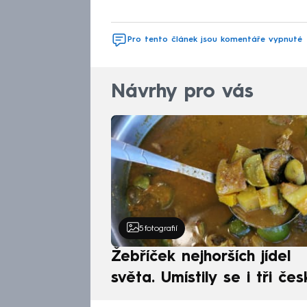
Pro tento článek jsou komentáře vypnuté
Návrhy pro vás
5
fotografií
Žebříček nejhorších jídel
světa. Umístily se i tři čes
pokrmy, vévodí skandináv