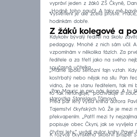
vypráví jeden z žáků ZŠ Čkyně, Danie
„Hodně toho naučil. A taky mě bavilo
Vysvětlení je ale zcela prosté. Prác
hodinkám dobře.
Z žáků kolegové a po
Kdykoliv bývalý ředitel na školu zaví
pedagogy. Mnohé z nich sám učil. A 
vzpomínám v několika fázích. Za prvé
ředitele a za třetí jako na svého nej
současná učitelka.
„Máme spolu seriózní fajn vztah. Kdy
kostrbatý nebo nějak na sílu. Pan řed
vidno, že se stanu ředitelem, tak mi
„Pan Mauric je pro nás ikona. A tu 
to tak nefunguje,“ pochvaluje si sou
starostka Stanislava Tůmová.
Před pár lety vyšla kniha autora P
Tajemství čkyňských lvů. Že je mezi n
překvapením. „Patří mezi ty nejzajímav
popisuje obec Čkyni, jak se vyvíjela 
čtyřmi lety,“ uvádí autor knihy Pavel
K rozvoji čkyňského školství přispěl