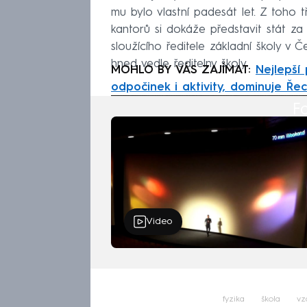
mu bylo vlastní padesát let. Z toho t
kantorů si dokáže představit stát za 
sloužícího ředitele základní školy v Č
hned vedle ředitelny školy.
MOHLO BY VÁS ZAJÍMAT:
Nejlepší
odpočinek i aktivity, dominuje Ře
Fa
Video
fyzika
škola
vz