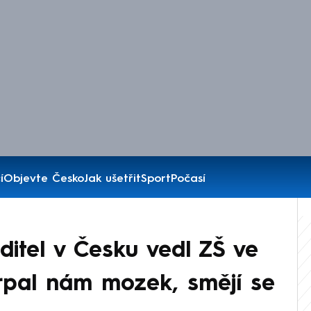
í
Objevte Česko
Jak ušetřit
Sport
Počasí
editel v Česku vedl ZŠ ve
erpal nám mozek, smějí se