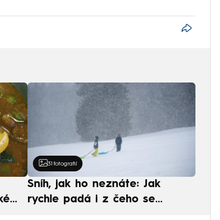
31
fotografií
Sníh, jak ho neznáte: Jak
ké
rychle padá i z čeho se
ská
skládá. A vločky nejsou bílé