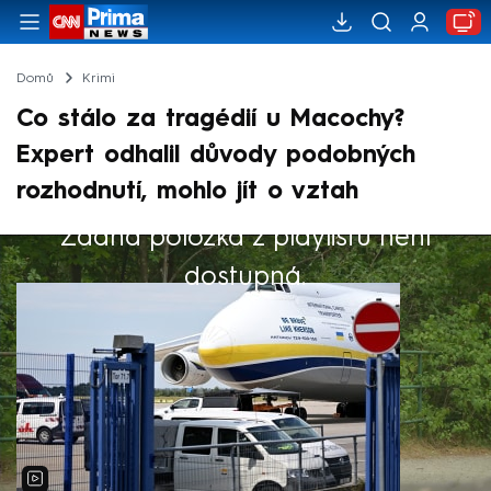
Domů
Krimi
Co stálo za tragédií u Macochy?
Expert odhalil důvody podobných
rozhodnutí, mohlo jít o vztah
Žádná položka z playlistu není
Výběr redakce
dostupná.