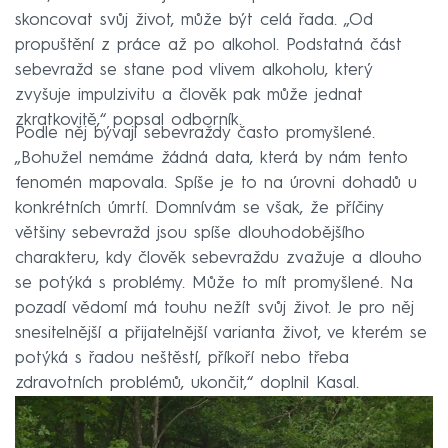
skoncovat svůj život, může být celá řada. „Od
propuštění z práce až po alkohol. Podstatná část
sebevražd se stane pod vlivem alkoholu, který
zvyšuje impulzivitu a člověk pak může jednat
zkratkovitě,“ popsal odborník.
Podle něj bývají sebevraždy často promyšlené.
„Bohužel nemáme žádná data, která by nám tento
fenomén mapovala. Spíše je to na úrovni dohadů u
konkrétních úmrtí. Domnívám se však, že příčiny
většiny sebevražd jsou spíše dlouhodobějšího
charakteru, kdy člověk sebevraždu zvažuje a dlouho
se potýká s problémy. Může to mít promyšlené. Na
pozadí vědomí má touhu nežít svůj život. Je pro něj
snesitelnější a přijatelnější varianta život, ve kterém se
potýká s řadou neštěstí, příkoří nebo třeba
zdravotních problémů, ukončit,“ doplnil Kasal.