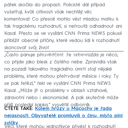
pátek skočila do propasti. Policisté dál případ
vyšetřují, kvůli citlivosti však nechtějí věc
komentovat. Co přesně mohlo vést mladou matku k
tak tragickému rozhodnutí, si netroufá odhadnout ani
Kasal. Přesto se ve vysílání CNN Prima NEWS pokusil
přiblížit obecné příčiny, které vedou lidi k rozhodnutí
skoncovat svůj život.
„Často panuje přesvědčení, že sebevražda je něco,
Failed to fetch
co přijde jako blesk z čistého nebe. Zpravidla však
na pozadí takového tragického úmrtí stojí nějaké
problémy, které mohou přetrvávat měsíce i roky. Ty
se pak řetězí,“ řekl ve vysílání CNN Prima NEWS
Kasal. „Může jít o problémy v oblasti vztahové,
zdravotní nebo i ekonomické. A pak skutečně může
přijít poslední kapka,“ vysvětlil odborník.
ČTĚTE TAKÉ:
Kolem hrůzy u Macochy je řada
nejasností. Obyvatelé promluvili o činu, místo plní
svíčky
Věcí, které mohou jednotlivce přivést k rozhodnutí