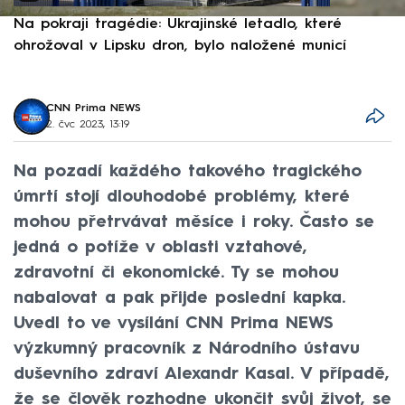
Na pokraji tragédie: Ukrajinské letadlo, které
P
ohrožoval v Lipsku dron, bylo naložené municí
e
CNN Prima NEWS
2. čvc 2023, 13:19
Na pozadí každého takového tragického
úmrtí stojí dlouhodobé problémy, které
mohou přetrvávat měsíce i roky. Často se
jedná o potíže v oblasti vztahové,
zdravotní či ekonomické. Ty se mohou
nabalovat a pak přijde poslední kapka.
Uvedl to ve vysílání CNN Prima NEWS
výzkumný pracovník z Národního ústavu
duševního zdraví Alexandr Kasal. V případě,
že se člověk rozhodne ukončit svůj život, se