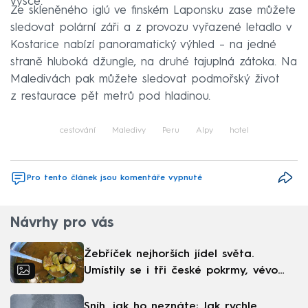
výšce.
Ze skleněného iglú ve finském Laponsku zase můžete
sledovat polární záři a z provozu vyřazené letadlo v
Kostarice nabízí panoramatický výhled – na jedné
straně hluboká džungle, na druhé tajuplná zátoka. Na
Maledivách pak můžete sledovat podmořský život
z restaurace pět metrů pod hladinou.
cestování
Maledivy
Peru
Alpy
hotel
Pro tento článek jsou komentáře vypnuté
Návrhy pro vás
Žebříček nejhorších jídel světa.
Umístily se i tři české pokrmy, vévodí
skandinávská kuchyně
Sníh, jak ho neznáte: Jak rychle