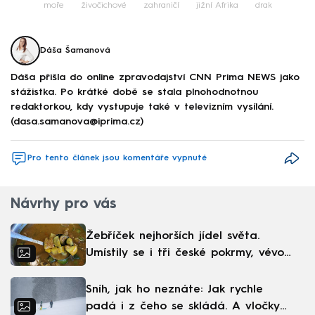
moře
živočichové
zahraničí
jižní Afrika
drak
Dáša Šamanová
Dáša přišla do online zpravodajství CNN Prima NEWS jako
stážistka. Po krátké době se stala plnohodnotnou
redaktorkou, kdy vystupuje také v televizním vysílání.
(dasa.samanova@iprima.cz)
Pro tento článek jsou komentáře vypnuté
Návrhy pro vás
Žebříček nejhorších jídel světa.
Umístily se i tři české pokrmy, vévodí
skandinávská kuchyně
Sníh, jak ho neznáte: Jak rychle
padá i z čeho se skládá. A vločky