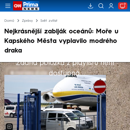
Domů
Zprávy
Svět zvířat
Nejkrásnější zabiják oceánů: Moře u
Kapského Města vyplavilo modrého
draka
Žádná položka z playlistu není
Výběr redakce
dostupná.