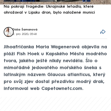
Na pokraji tragédie: Ukrajinské letadlo, které
P
ohrožoval v Lipsku dron, bylo naložené municí
e
Dáša Šamanová
2. pro 2020, 05:48
Jihoafričanka Maria Wagenerová objevila na
pláži Fish Hoek u Kapského Města modrého
tvora, jakého ještě nikdy neviděla. Šlo o
mimořádně jedovatého mořského šneka s
latinským názvem Glaucus atlanticus, který
pro svůj zjev dostal přezdívku modrý drak,
informoval web Capetownetc.com.