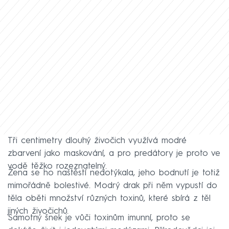
Tři centimetry dlouhý živočich využívá modré
zbarvení jako maskování, a pro predátory je proto ve
vodě těžko rozeznatelný.
Žena se ho naštěstí nedotýkala, jeho bodnutí je totiž
mimořádně bolestivé. Modrý drak při něm vypustí do
těla oběti množství různých toxinů, které sbírá z těl
jiných živočichů.
Samotný šnek je vůči toxinům imunní, proto se