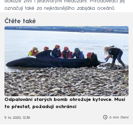
dokáže živit i jedovatými medúzami. Přírodovědci jej
označují také za nejkrásnějšího zabijáka oceánů.
Čtěte také
Odpalování starých bomb ohrožuje kytovce. Musí
to přestat, požadují ochránci
6 min čtení
9. lis 2020, 12:30