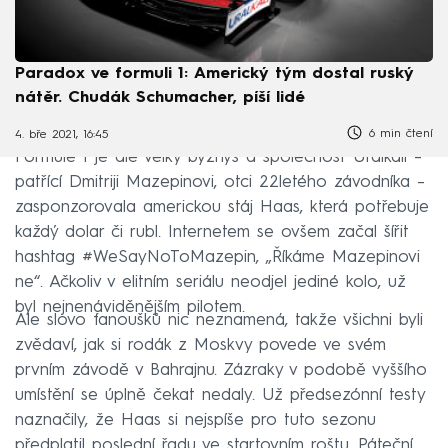
Paradox ve formuli 1: Americký tým dostal ruský
nátěr. Chudák Schumacher, píší lidé
6 min čtení
4. bře 2021, 16:45
Formule 1 je ale velký byznys a společnost Uralkali –
patřící Dmitriji Mazepinovi, otci 22letého závodníka –
zasponzorovala americkou stáj Haas, která potřebuje
každý dolar či rubl. Internetem se ovšem začal šířit
hashtag #WeSayNoToMazepin, „Říkáme Mazepinovi
ne“. Ačkoliv v elitním seriálu neodjel jediné kolo, už
byl nejnenáviděnějším pilotem.
Ale slovo fanoušků nic neznamená, takže všichni byli
zvědaví, jak si rodák z Moskvy povede ve svém
prvním závodě v Bahrajnu. Zázraky v podobě vyššího
umístění se úplně čekat nedaly. Už předsezónní testy
naznačily, že Haas si nejspíše pro tuto sezonu
předplatil poslední řadu ve startovním roštu. Páteční