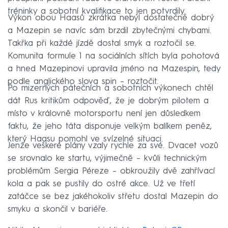
tréninky a sobotní kvalifikace to jen potvrdily.
Výkon obou Haasů zkrátka nebyl dostatečně dobrý
a Mazepin se navíc sám brzdil zbytečnými chybami.
Takřka při každé jízdě dostal smyk a roztočil se.
Komunita formule 1 na sociálních sítích byla pohotová
a hned Mazepinovi upravila jméno na Mazespin, tedy
podle anglického slova spin – roztočit.
Po mizerných pátečních a sobotních výkonech chtěl
dát Rus kritikům odpověď, že je dobrým pilotem a
místo v královně motorsportu není jen důsledkem
faktu, že jeho táta disponuje velkým balíkem peněz,
který Haasu pomohl ve svízelné situaci.
Jenže veškeré plány vzaly rychle za své. Dvacet vozů
se srovnalo ke startu, výjimečně – kvůli technickým
problémům Sergia Péreze – obkroužily dvě zahřívací
kola a pak se pustily do ostré akce. Už ve třetí
zatáčce se bez jakéhokoliv střetu dostal Mazepin do
smyku a skončil v bariéře.