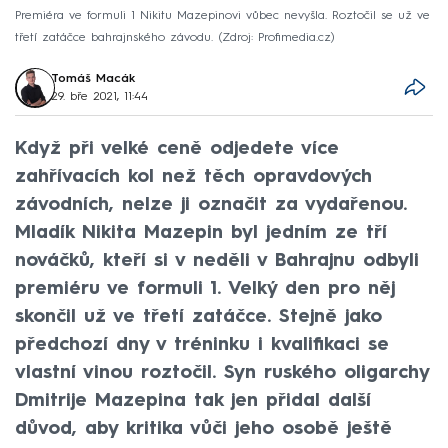
Premiéra ve formuli 1 Nikitu Mazepinovi vůbec nevyšla. Roztočil se už ve
třetí zatáčce bahrajnského závodu.
Zdroj: Profimedia.cz
Tomáš Macák
29. bře 2021, 11:44
Když při velké ceně odjedete více
zahřívacích kol než těch opravdových
závodních, nelze ji označit za vydařenou.
Mladík Nikita Mazepin byl jedním ze tří
nováčků, kteří si v neděli v Bahrajnu odbyli
premiéru ve formuli 1. Velký den pro něj
skončil už ve třetí zatáčce. Stejně jako
předchozí dny v tréninku i kvalifikaci se
vlastní vinou roztočil. Syn ruského oligarchy
Dmitrije Mazepina tak jen přidal další
důvod, aby kritika vůči jeho osobě ještě