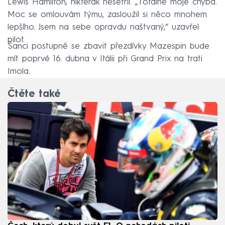
Lewis Hamilton, nikterak nešetřil. „Totálně moje chyba.
Moc se omlouvám týmu, zasloužil si něco mnohem
lepšího. Jsem na sebe opravdu naštvaný,“ uzavřel
pilot.
Šanci postupně se zbavit přezdívky Mazespin bude
mít poprvé 16. dubna v Itálii při Grand Prix na trati
Imola.
Čtěte také