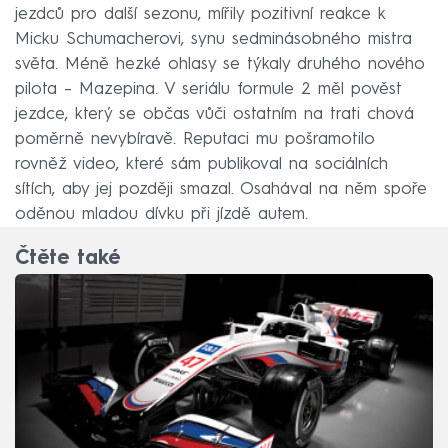
jezdců pro další sezonu, mířily pozitivní reakce k
Micku Schumacherovi, synu sedminásobného mistra
světa. Méně hezké ohlasy se týkaly druhého nového
pilota – Mazepina. V seriálu formule 2 měl pověst
jezdce, který se občas vůči ostatním na trati chová
poměrně nevybíravě. Reputaci mu pošramotilo
rovněž video, které sám publikoval na sociálních
sítích, aby jej později smazal. Osahával na něm spoře
oděnou mladou dívku při jízdě autem.
Čtěte také