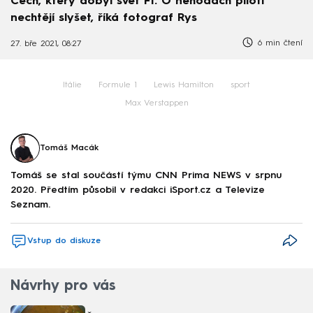
Čech, který dobyl svět F1. O nehodách piloti
nechtějí slyšet, říká fotograf Rys
6 min čtení
27. bře 2021, 08:27
Itálie
Formule 1
Lewis Hamilton
sport
Max Verstappen
Tomáš Macák
Tomáš se stal součástí týmu CNN Prima NEWS v srpnu
2020. Předtím působil v redakci iSport.cz a Televize
Seznam.
Vstup do diskuze
Návrhy pro vás