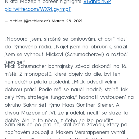
Nikita Mazepin career highlights
#BahrainGP
pic.twitter.com/WX9LgyrmpF
— achier (@achierezz)
March 28, 2021
„Naboural jsem, strašně se omlouvám, chlapi,“ hlásil
do týmového rádia. „Najel jsem na obrubník, snažil
jsem se vyhnout Mickovi (Schumacherovi) a roztočil
jsem se.“
Mick Schumacher bahrajnský závod dokončil na 16.
místě. Z monopostů, které dojely do cíle, byl ten
německého pilota poslední. „Mick odvedl velmi
dobrou práci. Podle mě se naučil hodně, stejně tak
celý tým, strategie fungovala,“ hodnotil vystoupení na
okruhu Sakhir šéf týmu Haas Günther Steiner. A
chyba Mazepina? „Ví, že ji udělal, necítí se skrze to
dobře. Ale je to něco, z čeho se lze poučit.“
Sám Rus se po pro něj kratičkém závodu, který po
napínavém souboji s Maxem Verstappenem vyhrál