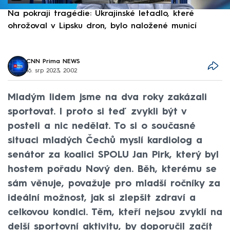
Na pokraji tragédie: Ukrajinské letadlo, které
P
ohrožoval v Lipsku dron, bylo naložené municí
e
CNN Prima NEWS
16. srp 2023, 20:02
Mladým lidem jsme na dva roky zakázali
sportovat. I proto si teď zvykli být v
posteli a nic nedělat. To si o současné
situaci mladých Čechů myslí kardiolog a
senátor za koalici SPOLU Jan Pirk, který byl
hostem pořadu Nový den. Běh, kterému se
sám věnuje, považuje pro mladší ročníky za
ideální možnost, jak si zlepšit zdraví a
celkovou kondici. Těm, kteří nejsou zvyklí na
delší sportovní aktivitu, by doporučil začít