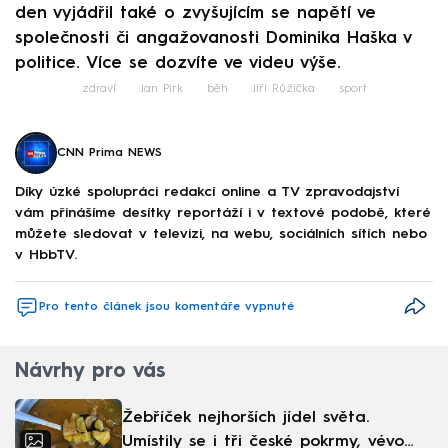
den vyjádřil také o zvyšujícím se napětí ve
společnosti či angažovanosti Dominika Haška v
politice. Více se dozvíte ve videu výše.
zdraví
Jan Pirk
běh
Jiří Růžička
sport
CNN Prima NEWS
Díky úzké spolupráci redakcí online a TV zpravodajství
vám přinášíme desítky reportáží i v textové podobě, které
můžete sledovat v televizi, na webu, sociálních sítích nebo
v HbbTV.
Pro tento článek jsou komentáře vypnuté
Návrhy pro vás
Žebříček nejhorších jídel světa.
Umístily se i tři české pokrmy, vévodí