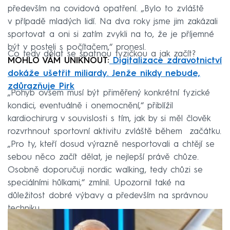
především na covidová opatření. „Bylo to zvláště
v případě mladých lidí. Na dva roky jsme jim zakázali
sportovat a oni si zatím zvykli na to, že je příjemné
být v posteli s počítačem,“ pronesl.
Co tedy dělat se špatnou fyzičkou a jak začít?
MOHLO VÁM UNIKNOUT:
Digitalizace zdravotnictví
dokáže ušetřit miliardy. Jenže nikdy nebude,
zdůrazňuje Pirk
„Pohyb ovšem musí být přiměřený konkrétní fyzické
kondici, eventuálně i onemocnění,“ přiblížil
kardiochirurg v souvislosti s tím, jak by si měl člověk
rozvrhnout sportovní aktivitu zvláště během začátku.
„Pro ty, kteří dosud výrazně nesportovali a chtějí se
sebou něco začít dělat, je nejlepší právě chůze.
Osobně doporučuji nordic walking, tedy chůzi se
speciálními hůlkami,“ zmínil. Upozornil také na
důležitost dobré výbavy a především na správnou
techniku.