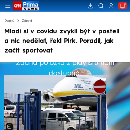
Domů
Zdraví
Mladí si v covidu zvykli být v posteli
a nic nedělat, řekl Pirk. Poradil, jak
začít sportovat
Žádná položka z playlistu není
Výběr redakce
dostupná.