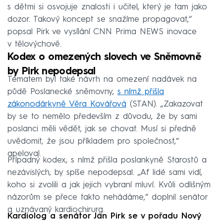
s dětmi si osvojuje znalosti i učitel, který je tam jako
dozor. Takový koncept se snažíme propagovat,“
popsal Pirk ve vysílání CNN Prima NEWS inovace
v tělovýchově.
Kodex o omezených slovech ve Sněmovně
by Pirk nepodepsal
Tématem byl také návrh na omezení nadávek na
půdě Poslanecké sněmovny,
s nímž přišla
zákonodárkyně Věra Kovářová
(STAN). „Zakazovat
by se to nemělo především z důvodu, že by sami
poslanci měli vědět, jak se chovat. Musí si předně
uvědomit, že jsou příkladem pro společnost,“
apeloval.
Případný kodex, s nímž přišla poslankyně Starostů a
nezávislých, by spíše nepodepsal. „Ať lidé sami vidí,
koho si zvolili a jak jejich vybraní mluví. Kvůli odlišným
názorům se přece takto nehádáme,“ doplnil senátor
a uznávaný kardiochirurg.
Kardiolog a senátor Jan Pirk se v pořadu Nový