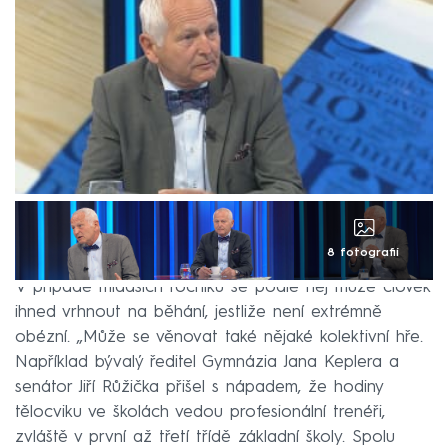
8 fotografií
V případě mladších ročníků se podle něj může člověk
ihned vrhnout na běhání, jestliže není extrémně
obézní. „Může se věnovat také nějaké kolektivní hře.
Například bývalý ředitel Gymnázia Jana Keplera a
senátor Jiří Růžička přišel s nápadem, že hodiny
tělocviku ve školách vedou profesionální trenéři,
zvláště v první až třetí třídě základní školy. Spolu