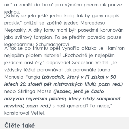
nic“ a zamířil do boxů pro výměnu pneumatik pouze
jednou.
„Kdyby se jelo ještě jedno kolo, tak by gumy nejspíš
praskly,“ ohlížel se zpětně jezdec Mercedesu.
Nepraskly. A díky tomu mohl být posedmé korunován
jako světový šampion. To se předtím povedlo pouze
legendárnímu Schumacherovi.
A tak se po triumfu opět vynořila otázka: Je Hamilton
nejlepším pilotem historie? „Rozhodně je nejlepším
jezdcem naší éry,“ odpověděl Sebastian Vettel. „Je
vždycky těžké porovnávat. Jak porovnáte Juana
Manuela Fangia
(závodník, který v F1 získal v 50.
letech 20. století pět mistrovských titulů, pozn. red.)
nebo Stirlinga Mosse
(jezdec, jenž je často
nazýván největším pilotem, který nikdy šampionát
nevyhrál, pozn. red.)
s naší generací? To nejde,“
konstatoval Vettel.
Čtěte také