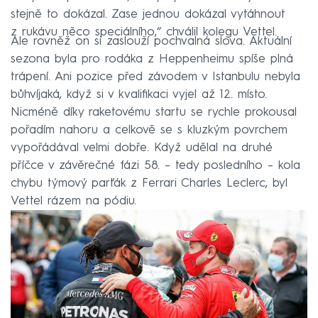
stejně to dokázal. Zase jednou dokázal vytáhnout
z rukávu něco speciálního,“ chválil kolegu Vettel.
Ale rovněž on si zaslouží pochvalná slova. Aktuální
sezona byla pro rodáka z Heppenheimu spíše plná
trápení. Ani pozice před závodem v Istanbulu nebyla
bůhvíjaká, když si v kvalifikaci vyjel až 12. místo.
Nicméně díky raketovému startu se rychle prokousal
pořadím nahoru a celkově se s kluzkým povrchem
vypořádával velmi dobře. Když udělal na druhé
příčce v závěrečné fázi 58. – tedy posledního – kola
chybu týmový parťák z Ferrari Charles Leclerc, byl
Vettel rázem na pódiu.