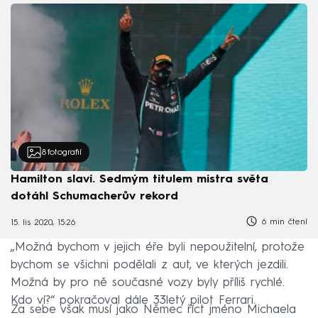
8
fotografií
Hamilton slaví. Sedmým titulem mistra světa
dotáhl Schumacherův rekord
6 min čtení
15. lis 2020, 15:26
„Možná bychom v jejich éře byli nepoužitelní, protože
bychom se všichni podělali z aut, ve kterých jezdili.
Možná by pro ně současné vozy byly příliš rychlé.
Kdo ví?“ pokračoval dále 33letý pilot Ferrari.
Za sebe však musí jako Němec říct jméno Michaela