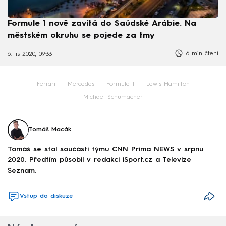
Formule 1 nově zavítá do Saúdské Arábie. Na
městském okruhu se pojede za tmy
6 min čtení
6. lis 2020, 09:33
Ferrari
Mercedes
Formule 1
Lewis Hamilton
Michael Schumacher
Tomáš Macák
Tomáš se stal součástí týmu CNN Prima NEWS v srpnu
2020. Předtím působil v redakci iSport.cz a Televize
Seznam.
Vstup do diskuze