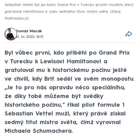
Sebastian Vettel byl po konci Grand Prix v Turecku prvním mužem, který
gratuloval Hamiltonovi k zisku sedmého titulu mistra světa.
Zdroj:
Profimedia.cz
Tomáš Macák
16. lis 2020, 18:13
Byl vůbec první, kdo přiběhl po Grand Prix
v Turecku k Lewisovi Hamiltonovi a
gratuloval mu k historickému počinu ještě
ve chvíli, kdy Brit seděl ve svém monopostu.
„Je to pro nás opravdu něco speciálního,
že díky tobě můžeme být svědky
historického počinu,“ říkal pilot formule 1
Sebastian Vettel muži, který právě získal
sedmý titul mistra světa, čímž vyrovnal
Michaela Schumachera.