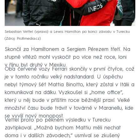
Sebastian Vettel (vpravo) a Lewis Hamilton po konci závodu v Turecku
Zdroj: Profimedia.cz
Skončil za Hamiltonem a Sergiem Pérezem třetí. Na
stupně vítězů mohl vyskočit po více než roce, loni
v říjnu byl druhý v Mexiku.
Oba červené vozy Ferrari skončily v první čtyřce, což
je v tomto ročníku velký nadstandard. U úspěchu
nebyl týmový šéf Mattia Binotto, který zůstal v Itálii a
komunikoval na dálku. Vyzkoušel si „home office“,
který u něj bude v příštím roce běžnější praxí. Velké
množství času bude trávit v továrně v Maranellu, kde
se vyvíjí nový monopost.
Vettel proto po pěkném výsledku v Turecku
zavtipkoval. „Možná bychom Mattiu měli nechat
doma i v dalších závodech,“ usmíval se zkušený