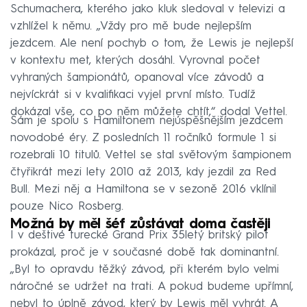
Schumachera, kterého jako kluk sledoval v televizi a
vzhlížel k němu. „Vždy pro mě bude nejlepším
jezdcem. Ale není pochyb o tom, že Lewis je nejlepší
v kontextu met, kterých dosáhl. Vyrovnal počet
vyhraných šampionátů, opanoval více závodů a
nejvíckrát si v kvalifikaci vyjel první místo. Tudíž
dokázal vše, co po něm můžete chtít,“ dodal Vettel.
Sám je spolu s Hamiltonem nejúspěšnějším jezdcem
novodobé éry. Z posledních 11 ročníků formule 1 si
rozebrali 10 titulů. Vettel se stal světovým šampionem
čtyřikrát mezi lety 2010 až 2013, kdy jezdil za Red
Bull. Mezi něj a Hamiltona se v sezoně 2016 vklínil
pouze Nico Rosberg.
Možná by měl šéf zůstávat doma častěji
I v deštivé turecké Grand Prix 35letý britský pilot
prokázal, proč je v současné době tak dominantní.
„Byl to opravdu těžký závod, při kterém bylo velmi
náročné se udržet na trati. A pokud budeme upřímní,
nebyl to úplně závod, který by Lewis měl vyhrát. A