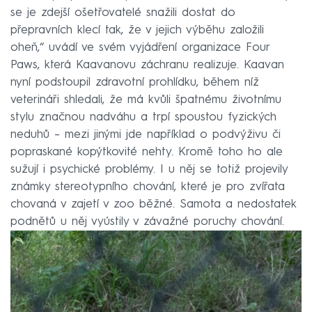
se je zdejší ošetřovatelé snažili dostat do
přepravních klecí tak, že v jejich výběhu založili
oheň,“ uvádí ve svém vyjádření organizace Four
Paws, která Kaavanovu záchranu realizuje. Kaavan
nyní podstoupil zdravotní prohlídku, během níž
veterináři shledali, že má kvůli špatnému životnímu
stylu značnou nadváhu a trpí spoustou fyzických
neduhů – mezi jinými jde například o podvýživu či
popraskané kopýtkovité nehty. Kromě toho ho ale
sužují i psychické problémy. I u něj se totiž projevily
známky stereotypního chování, které je pro zvířata
chovaná v zajetí v zoo běžné. Samota a nedostatek
podnětů u něj vyústily v závažné poruchy chování.