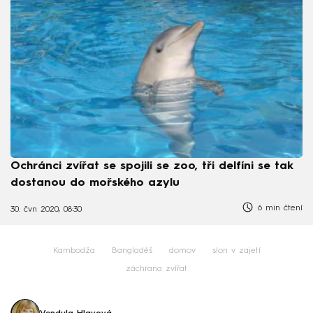
Ochránci zvířat se spojili se zoo, tři delfíni se tak
dostanou do mořského azylu
6 min čtení
30. čvn 2020, 08:30
Kambodža
Bangladéš
domov
slon v zajetí
záchrana zvířat