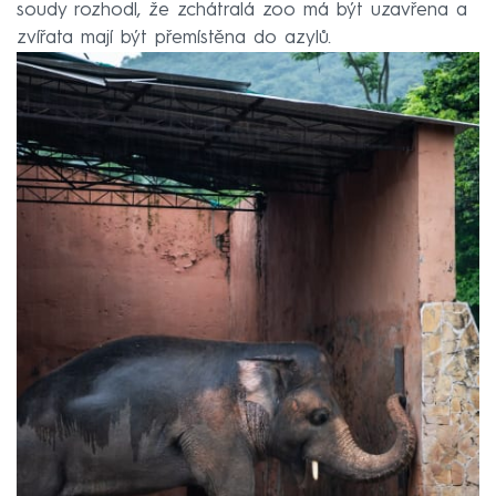
soudy rozhodl, že zchátralá zoo má být uzavřena a
zvířata mají být přemístěna do azylů.