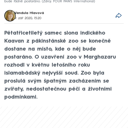
bude řádně postaráno.
Zdroj: FOUR PAWS International
Vendula Hlavová
9. zář 2020, 15:20
Pětatřicetiletý samec slona indického
Kaavan z pákinstánské zoo se konečně
dostane na místo, kde o něj bude
postaráno. O uzavření zoo v Marghazaru
rozhodl v květnu letošního roku
islamabádský nejvyšší soud. Zoo byla
proslulá svým špatným zacházením se
zvířaty, nedostatečnou péčí a životními
podmínkami.