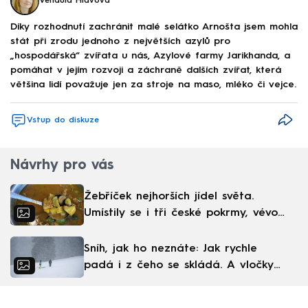
Vendula Hlavová
Díky rozhodnutí zachránit malé selátko Arnošta jsem mohla
stát při zrodu jednoho z největších azylů pro
„hospodářská“ zvířata u nás, Azylové farmy Jarikhanda, a
pomáhat v jejím rozvoji a záchraně dalších zvířat, která
většina lidí považuje jen za stroje na maso, mléko či vejce.
Vstup do diskuze
Návrhy pro vás
Žebříček nejhorších jídel světa.
Umístily se i tři české pokrmy, vévodí
skandinávská kuchyně
Sníh, jak ho neznáte: Jak rychle
padá i z čeho se skládá. A vločky
nejsou bílé