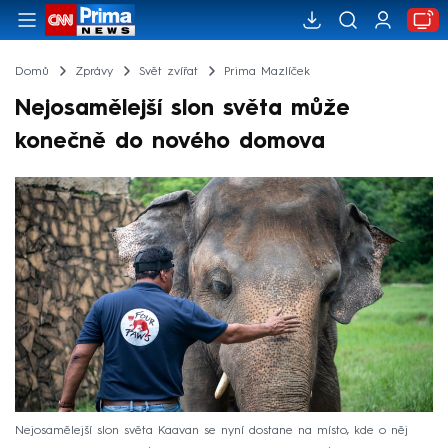
Domů
Zprávy
Svět zvířat
Prima Mazlíček
Nejosamělejší slon světa může
konečně do nového domova
Nejosamělejší slon světa Kaavan se nyní dostane na místo, kde o něj