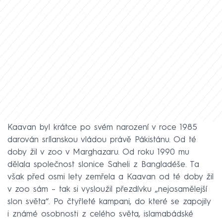
Kaavan byl krátce po svém narození v roce 1985
darován srílanskou vládou právě Pákistánu. Od té
doby žil v zoo v Marghazaru. Od roku 1990 mu
dělala společnost slonice Saheli z Bangladéše. Ta
však před osmi lety zemřela a Kaavan od té doby žil
v zoo sám – tak si vysloužil přezdívku „nejosamělejší
slon světa“. Po čtyřleté kampani, do které se zapojily
i známé osobnosti z celého světa, islamabádské