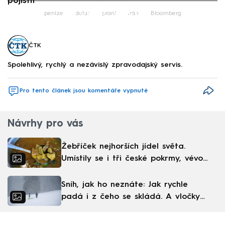
pojistit
Failed to fetch
peníze
dolar
praní
Írán
Bloomberg
ČTK
Spolehlivý, rychlý a nezávislý zpravodajský servis.
Pro tento článek jsou komentáře vypnuté
Návrhy pro vás
Žebříček nejhorších jídel světa.
Umístily se i tři české pokrmy, vévodí
skandinávská kuchyně
Sníh, jak ho neznáte: Jak rychle
padá i z čeho se skládá. A vločky
nejsou bílé