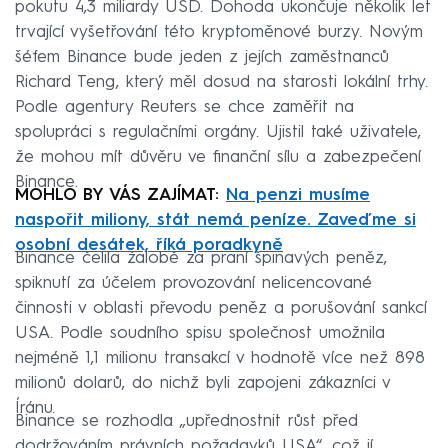
pokutu 4,3 miliardy USD. Dohoda ukončuje několik let
trvající vyšetřování této kryptoměnové burzy. Novým
šéfem Binance bude jeden z jejích zaměstnanců
Richard Teng, který měl dosud na starosti lokální trhy.
Podle agentury Reuters se chce zaměřit na
spolupráci s regulačními orgány. Ujistil také uživatele,
že mohou mít důvěru ve finanční sílu a zabezpečení
Binance.
MOHLO BY VÁS ZAJÍMAT:
Na penzi musíme
naspořit miliony, stát nemá peníze. Zaveďme si
osobní desátek, říká poradkyně
Binance čelila žalobě za praní špinavých peněz,
spiknutí za účelem provozování nelicencované
činnosti v oblasti převodu peněz a porušování sankcí
USA. Podle soudního spisu společnost umožnila
nejméně 1,1 milionu transakcí v hodnotě více než 898
milionů dolarů, do nichž byli zapojeni zákazníci v
Íránu.
Binance se rozhodla „upřednostnit růst před
dodržováním právních požadavků USA“, což jí