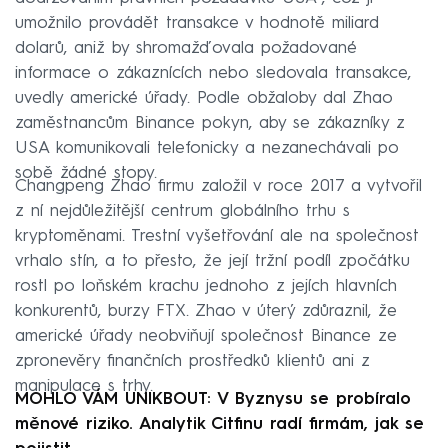
umožnilo provádět transakce v hodnotě miliard
dolarů, aniž by shromažďovala požadované
informace o zákaznících nebo sledovala transakce,
uvedly americké úřady. Podle obžaloby dal Zhao
zaměstnancům Binance pokyn, aby se zákazníky z
USA komunikovali telefonicky a nezanechávali po
sobě žádné stopy.
Changpeng Zhao firmu založil v roce 2017 a vytvořil
z ní nejdůležitější centrum globálního trhu s
kryptoměnami. Trestní vyšetřování ale na společnost
vrhalo stín, a to přesto, že její tržní podíl zpočátku
rostl po loňském krachu jednoho z jejích hlavních
konkurentů, burzy FTX. Zhao v úterý zdůraznil, že
americké úřady neobviňují společnost Binance ze
zpronevěry finančních prostředků klientů ani z
manipulace s trhy.
MOHLO VÁM UNIKBOUT: V Byznysu se probíralo
měnové riziko. Analytik Citfinu radí firmám, jak se