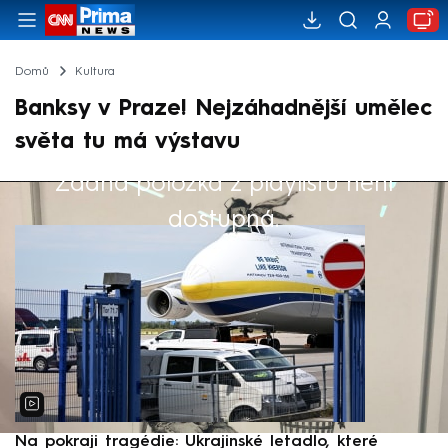
Domů
Kultura
Banksy v Praze! Nejzáhadnější umělec
světa tu má výstavu
Žádná položka z playlistu není
Výběr redakce
dostupná.
Na pokraji tragédie: Ukrajinské letadlo, které
P