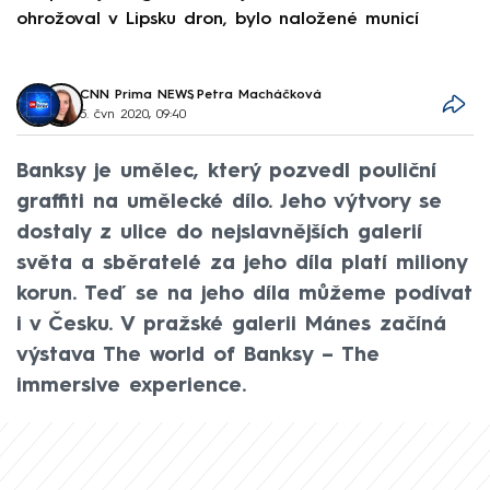
ohrožoval v Lipsku dron, bylo naložené municí
e
CNN Prima NEWS
,
Petra Macháčková
5. čvn 2020, 09:40
Banksy je umělec, který pozvedl pouliční
graffiti na umělecké dílo. Jeho výtvory se
dostaly z ulice do nejslavnějších galerií
světa a sběratelé za jeho díla platí miliony
korun. Teď se na jeho díla můžeme podívat
i v Česku. V pražské galerii Mánes začíná
výstava The world of Banksy – The
immersive experience.