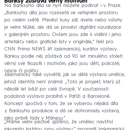
Banksy zůstává věrný motivům
Na Banksyho díla se nyní můžete podívat i v Praze.
„Banksyho díla jsou rozesetá ve veřejném prostoru
po celém světě. Převést kusy zdí, dveře nebo výlohy
je velmi těžké, ale dá se provést digitální vizualizace
v galerijním prostoru. Ovšem jsou zde k vidění i jeho
artefakty nebo grafické listy v originále,“ řekl pro
CNN Prima NEWS Jiří Jaskmanický, kurátor výstavy.
Banksy podle něj zůstává od 90. let minulého století
věrný své filozofii i motivům, jako jsou děti, policisté,
opice či politici.
Jaskmanický také vysvětlil, jak se dělá výstava umělce,
jehož identita není známá: „Toto je projekt, který již
několik let běží po celé Evropě. V současnosti
podobná výstava probíhá v Paříži a Barceloně.
Koncept spočívá v tom, že se vyberou nějaká díla
z Banksyho produkce a dá se dohromady výstava,
jako právě tady v Mánesu.“
„Máme velmi pečlivě zjištěno, že umělec navštíví
inkognito každou svou výstavu,“ prozradil Jaskmanický.