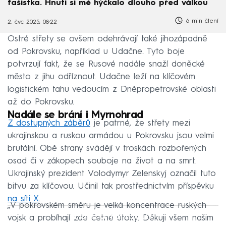
fašistka. Hnutí si mě hýčkalo dlouho před válkou
6 min čtení
2. čvc 2025, 08:22
Ostré střety se ovšem odehrávají také jihozápadně
od Pokrovsku, například u Udačne. Tyto boje
potvrzují fakt, že se Rusové nadále snaží doněcké
město z jihu odříznout. Udačne leží na klíčovém
logistickém tahu vedoucím z Dněpropetrovské oblasti
až do Pokrovsku.
Nadále se brání i Myrnohrad
Z dostupných záběrů
je patrné, že střety mezi
ukrajinskou a ruskou armádou u Pokrovsku jsou velmi
brutální. Obě strany svádějí v troskách rozbořených
osad či v zákopech souboje na život a na smrt.
Ukrajinský prezident Volodymyr Zelenskyj označil tuto
bitvu za klíčovou. Učinil tak prostřednictvím příspěvku
na síti X
.
„V pokrovském směru je velká koncentrace ruských
Failed to fetch
vojsk a probíhají zde četné útoky. Děkuji všem našim