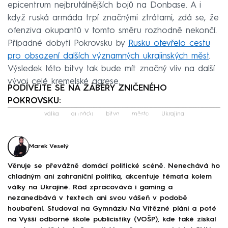
epicentrum nejbrutálnějších bojů na Donbase. A i
když ruská armáda trpí značnými ztrátami, zdá se, že
ofenziva okupantů v tomto směru rozhodně nekončí.
Případné dobytí Pokrovsku by
Rusku otevřelo cestu
pro obsazení dalších významných ukrajinských měst
.
Výsledek této bitvy tak bude mít značný vliv na další
vývoj celé kremelské agrese.
PODÍVEJTE SE NA ZÁBĚRY ZNIČENÉHO
POKROVSKU:
Failed to fetch
válka
armáda
bitva
město
Ukrajina
Marek Veselý
Věnuje se převážně domácí politické scéně. Nenechává ho
chladným ani zahraniční politika, akcentuje témata kolem
války na Ukrajině. Rád zpracovává i gaming a
nezanedbává v textech ani svou vášeň v podobě
houbaření. Studoval na Gymnáziu Na Vítězné pláni a poté
na Vyšší odborné škole publicistiky (VOŠP), kde také získal