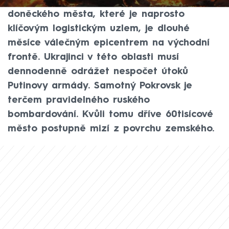
ruskou armádou. Okolí zmíněného
doněckého města, které je naprosto
klíčovým logistickým uzlem, je dlouhé
měsíce válečným epicentrem na východní
frontě. Ukrajinci v této oblasti musí
dennodenně odrážet nespočet útoků
Putinovy armády. Samotný Pokrovsk je
terčem pravidelného ruského
bombardování. Kvůli tomu dříve 60tisícové
město postupně mizí z povrchu zemského.