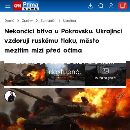
Domů
Zprávy
Zahraničí
Ukrajina
Nekončící bitva u Pokrovsku. Ukrajinci
vzdorují ruskému tlaku, město
mezitím mizí před očima
Žádná položka z playlistu není
dostupná.
14 fotografií
Marek Veselý
4. čvc 2025, 05:19
Už více než rok zuří před branami
Pokrovsku krvavá bitva mezi ukrajinskou a