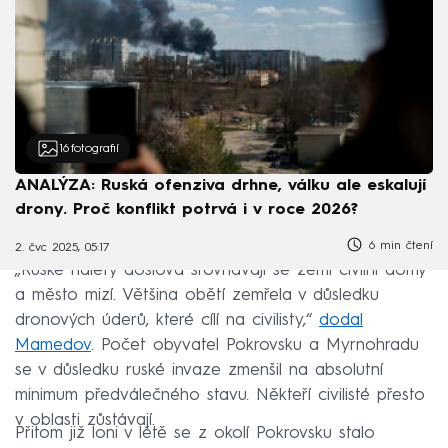
16
fotografií
ANALÝZA: Ruská ofenziva drhne, válku ale eskalují
drony. Proč konflikt potrvá i v roce 2026?
6 min čtení
2. čvc 2025, 05:17
„Ruské nálety doslova srovnávají se zemí civilní domy
a město mizí. Většina obětí zemřela v důsledku
dronových úderů, které cílí na civilisty,“
dodal
Mamedov
. Počet obyvatel Pokrovsku a Myrnohradu
se v důsledku ruské invaze zmenšil na absolutní
minimum předválečného stavu. Někteří civilisté přesto
v oblasti zůstávají.
Přitom již loni v létě se z okolí Pokrovsku stalo