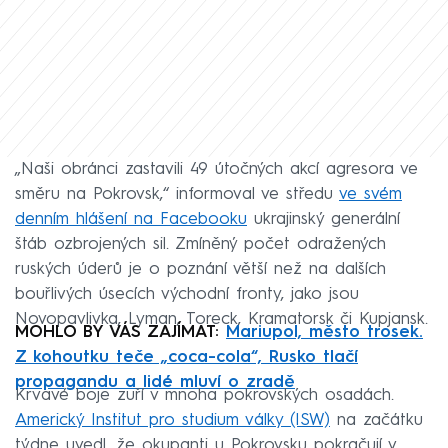
„Naši obránci zastavili 49 útočných akcí agresora ve
směru na Pokrovsk,“ informoval ve středu
ve svém
denním hlášení na Facebooku
ukrajinský generální
štáb ozbrojených sil. Zmíněný počet odražených
ruských úderů je o poznání větší než na dalších
bouřlivých úsecích východní fronty, jako jsou
Novopavlivka, Lyman, Toreck, Kramatorsk či Kupjansk.
MOHLO BY VÁS ZAJÍMAT:
Mariupol, město trosek.
Z kohoutku teče „coca-cola“, Rusko tlačí
propagandu a lidé mluví o zradě
Krvavé boje zuří v mnoha pokrovských osadách.
Americký Institut pro studium války (ISW)
na začátku
týdne uvedl, že okupanti u Pokrovsku pokračují v