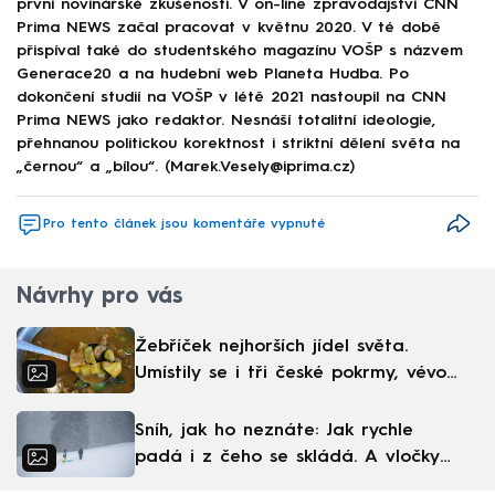
první novinářské zkušenosti. V on-line zpravodajství CNN
Prima NEWS začal pracovat v květnu 2020. V té době
přispíval také do studentského magazínu VOŠP s názvem
Generace20 a na hudební web Planeta Hudba. Po
dokončení studií na VOŠP v létě 2021 nastoupil na CNN
Prima NEWS jako redaktor. Nesnáší totalitní ideologie,
přehnanou politickou korektnost i striktní dělení světa na
„černou“ a „bílou“. (Marek.Vesely@iprima.cz)
Pro tento článek jsou komentáře vypnuté
Návrhy pro vás
Žebříček nejhorších jídel světa.
Umístily se i tři české pokrmy, vévodí
skandinávská kuchyně
Sníh, jak ho neznáte: Jak rychle
padá i z čeho se skládá. A vločky
nejsou bílé