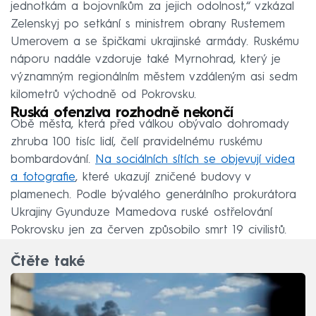
jednotkám a bojovníkům za jejich odolnost,“ vzkázal
Zelenskyj po setkání s ministrem obrany Rustemem
Umerovem a se špičkami ukrajinské armády. Ruskému
náporu nadále vzdoruje také Myrnohrad, který je
významným regionálním městem vzdáleným asi sedm
kilometrů východně od Pokrovsku.
Ruská ofenziva rozhodně nekončí
Obě města, která před válkou obývalo dohromady
zhruba 100 tisíc lidí, čelí pravidelnému ruskému
bombardování.
Na sociálních sítích se objevují videa
a fotografie
, které ukazují zničené budovy v
plamenech. Podle bývalého generálního prokurátora
Ukrajiny Gyunduze Mamedova ruské ostřelování
Pokrovsku jen za červen způsobilo smrt 19 civilistů.
Čtěte také