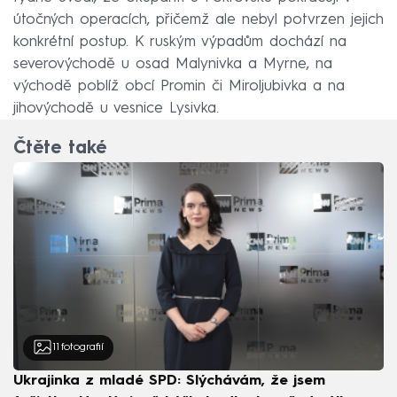
útočných operacích, přičemž ale nebyl potvrzen jejich
konkrétní postup. K ruským výpadům dochází na
severovýchodě u osad Malynivka a Myrne, na
východě poblíž obcí Promin či Miroljubivka a na
jihovýchodě u vesnice Lysivka.
Čtěte také
11
fotografií
Ukrajinka z mladé SPD: Slýchávám, že jsem