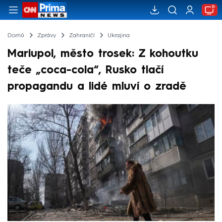
Domů
Zprávy
Zahraničí
Ukrajina
Mariupol, město trosek: Z kohoutku
teče „coca-cola“, Rusko tlačí
propagandu a lidé mluví o zradě