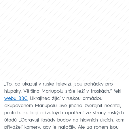
„To, co ukazují v ruské televizi, jsou pohádky pro
hlupáky. Většina Mariupolu stále leží v troskách,“ řekl
webu BBC
Ukrajinec žijící v ruskou armádou
okupovaném Mariupolu. Své jméno zveřejnit nechtěl,
protože se bojí odvetných opatření ze strany ruských
úřadů. „Opravují fasády budov na hlavních ulicích, kam
přivážejí kamery, aby je natočily. Ale za rohem jsou