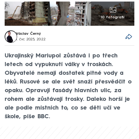
10 fotografií
Václav Černý
1. čvc 2025, 20:22
Ukrajinský Mariupol zůstává i po třech
letech od vypuknutí války v troskách.
Obyvatelé nemají dostatek pitné vody a
léků. Rusové se ale svět snaží přesvědčit o
opaku. Opravují fasády hlavních ulic, za
rohem ale zůstávají trosky. Daleko horší je
ale podle místních to, co se děti učí ve
škole, píše BBC.