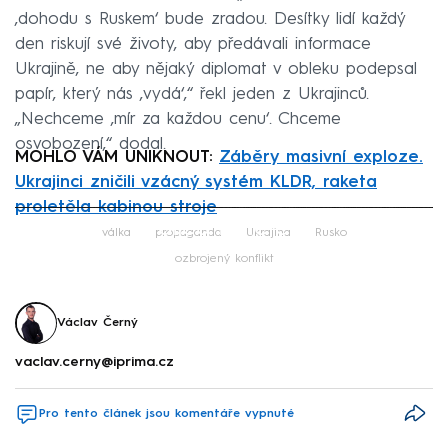
‚dohodu s Ruskem‘ bude zradou. Desítky lidí každý
den riskují své životy, aby předávali informace
Ukrajině, ne aby nějaký diplomat v obleku podepsal
papír, který nás ‚vydá‘,“ řekl jeden z Ukrajinců.
„Nechceme ‚mír za každou cenu‘. Chceme
osvobození,“ dodal.
MOHLO VÁM UNIKNOUT:
Záběry masivní exploze.
Ukrajinci zničili vzácný systém KLDR, raketa
proletěla kabinou stroje
Failed to fetch
válka
propaganda
Ukrajina
Rusko
ozbrojený konflikt
Václav Černý
vaclav.cerny@iprima.cz
Pro tento článek jsou komentáře vypnuté