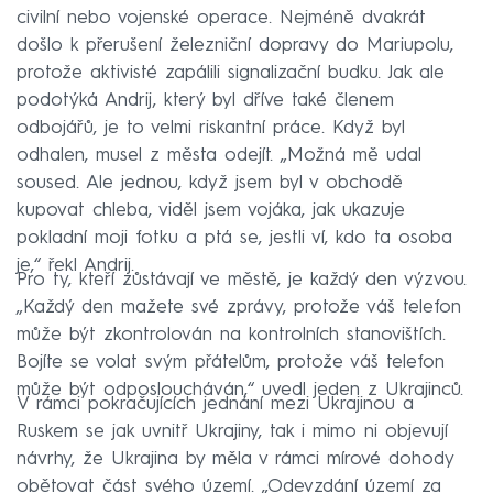
civilní nebo vojenské operace. Nejméně dvakrát
došlo k přerušení železniční dopravy do Mariupolu,
protože aktivisté zapálili signalizační budku. Jak ale
podotýká Andrij, který byl dříve také členem
odbojářů, je to velmi riskantní práce. Když byl
odhalen, musel z města odejít. „Možná mě udal
soused. Ale jednou, když jsem byl v obchodě
kupovat chleba, viděl jsem vojáka, jak ukazuje
pokladní moji fotku a ptá se, jestli ví, kdo ta osoba
je,“ řekl Andrij.
Pro ty, kteří zůstávají ve městě, je každý den výzvou.
„Každý den mažete své zprávy, protože váš telefon
může být zkontrolován na kontrolních stanovištích.
Bojíte se volat svým přátelům, protože váš telefon
může být odposloucháván,“ uvedl jeden z Ukrajinců.
V rámci pokračujících jednání mezi Ukrajinou a
Ruskem se jak uvnitř Ukrajiny, tak i mimo ni objevují
návrhy, že Ukrajina by měla v rámci mírové dohody
obětovat část svého území. „Odevzdání území za