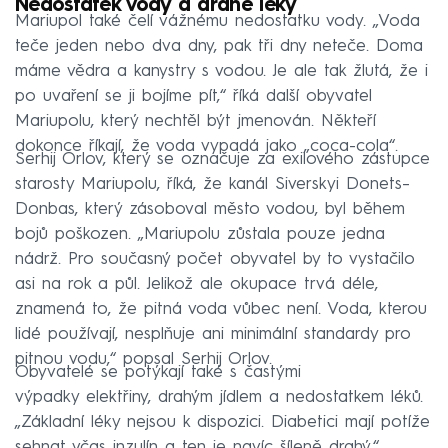
Nedostatek vody a drahé léky
Mariupol také čelí vážnému nedostatku vody. „Voda
teče jeden nebo dva dny, pak tři dny neteče. Doma
máme vědra a kanystry s vodou. Je ale tak žlutá, že i
po uvaření se ji bojíme pít,“ říká další obyvatel
Mariupolu, který nechtěl být jmenován. Někteří
dokonce říkají, že voda vypadá jako „coca-cola“.
Serhij Orlov, který se označuje za exilového zástupce
starosty Mariupolu, říká, že kanál Siverskyi Donets–
Donbas, který zásoboval město vodou, byl během
bojů poškozen. „Mariupolu zůstala pouze jedna
nádrž. Pro současný počet obyvatel by to vystačilo
asi na rok a půl. Jelikož ale okupace trvá déle,
znamená to, že pitná voda vůbec není. Voda, kterou
lidé používají, nesplňuje ani minimální standardy pro
pitnou vodu,“ popsal Serhij Orlov.
Obyvatelé se potýkají také s častými
výpadky elektřiny, drahým jídlem a nedostatkem léků.
„Základní léky nejsou k dispozici. Diabetici mají potíže
sehnat včas inzulín a ten je navíc šíleně drahý,“