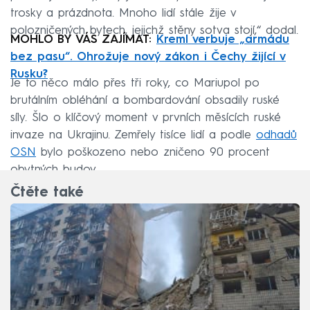
trosky a prázdnota. Mnoho lidí stále žije v
polozničených bytech, jejichž stěny sotva stojí,“ dodal.
MOHLO BY VÁS ZAJÍMAT:
Kreml verbuje „armádu
bez pasu“. Ohrožuje nový zákon i Čechy žijící v
Rusku?
Je to něco málo přes tři roky, co Mariupol po
brutálním obléhání a bombardování obsadily ruské
síly. Šlo o klíčový moment v prvních měsících ruské
invaze na Ukrajinu. Zemřely tisíce lidí a podle
odhadů
OSN
bylo poškozeno nebo zničeno 90 procent
obytných budov.
Čtěte také