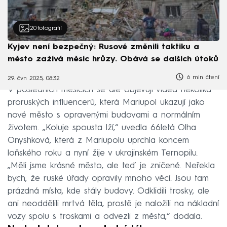
20
fotografií
Kyjev není bezpečný: Rusové změnili taktiku a
město zažívá měsíc hrůzy. Obává se dalších útoků
6 min čtení
29. čvn 2025, 08:32
V posledních měsících se ale objevují videa několika
proruských influencerů, která Mariupol ukazují jako
nové město s opravenými budovami a normálním
životem. „Koluje spousta lží,“ uvedla 66letá Olha
Onyshková, která z Mariupolu uprchla koncem
loňského roku a nyní žije v ukrajinském Ternopilu.
„Měli jsme krásné město, ale teď je zničené. Neřekla
bych, že ruské úřady opravily mnoho věcí. Jsou tam
prázdná místa, kde stály budovy. Odklidili trosky, ale
ani neoddělili mrtvá těla, prostě je naložili na nákladní
vozy spolu s troskami a odvezli z města,“ dodala.