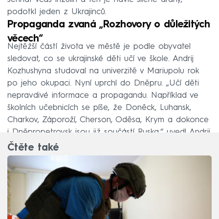
podotkl jeden z Ukrajinců.
Propaganda zvaná „Rozhovory o důležitých
věcech“
Nejtěžší částí života ve městě je podle obyvatel
sledovat, co se ukrajinské děti učí ve škole. Andrij
Kozhushyna studoval na univerzitě v Mariupolu rok
po jeho okupaci. Nyní uprchl do Dněpru. „Učí děti
nepravdivé informace a propagandu. Například ve
školních učebnicích se píše, že Doněck, Luhansk,
Charkov, Záporoží, Cherson, Oděsa, Krym a dokonce
i Dněpropetrovsk jsou již součástí Ruska,“ uvedl Andrij.
Čtěte také