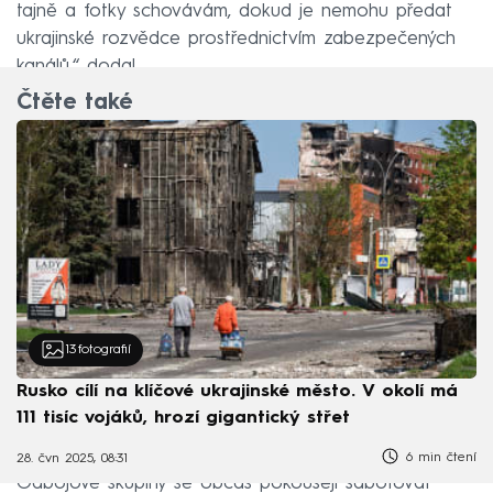
tajně a fotky schovávám, dokud je nemohu předat
ukrajinské rozvědce prostřednictvím zabezpečených
kanálů,“ dodal.
Čtěte také
13
fotografií
Rusko cílí na klíčové ukrajinské město. V okolí má
111 tisíc vojáků, hrozí gigantický střet
6 min čtení
28. čvn 2025, 08:31
Odbojové skupiny se občas pokoušejí sabotovat