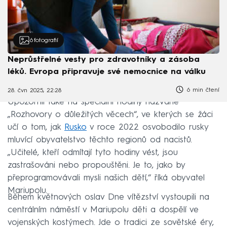
6
fotografií
Neprůstřelné vesty pro zdravotníky a zásoba
léků. Evropa připravuje své nemocnice na válku
6 min čtení
28. čvn 2025, 22:28
Upozornil také na speciální hodiny nazvané
„Rozhovory o důležitých věcech“, ve kterých se žáci
učí o tom, jak
Rusko
v roce 2022 osvobodilo rusky
mluvící obyvatelstvo těchto regionů od nacistů.
„Učitelé, kteří odmítají tyto hodiny vést, jsou
zastrašováni nebo propouštěni. Je to, jako by
přeprogramovávali mysli našich dětí,“ říká obyvatel
Mariupolu.
Během květnových oslav Dne vítězství vystoupili na
centrálním náměstí v Mariupolu děti a dospělí ve
vojenských kostýmech. Jde o tradici ze sovětské éry,