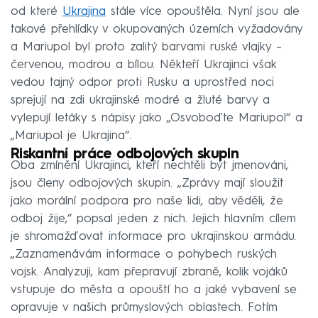
od které
Ukrajina
stále více opouštěla. Nyní jsou ale
takové přehlídky v okupovaných územích vyžadovány
a Mariupol byl proto zalitý barvami ruské vlajky –
červenou, modrou a bílou. Někteří Ukrajinci však
vedou tajný odpor proti Rusku a uprostřed noci
sprejují na zdi ukrajinské modré a žluté barvy a
vylepují letáky s nápisy jako „Osvoboďte Mariupol“ a
„Mariupol je Ukrajina“.
Riskantní práce odbojových skupin
Oba zmínění Ukrajinci, kteří nechtěli být jmenováni,
jsou členy odbojových skupin. „Zprávy mají sloužit
jako morální podpora pro naše lidi, aby věděli, že
odboj žije,“ popsal jeden z nich. Jejich hlavním cílem
je shromažďovat informace pro ukrajinskou armádu.
„Zaznamenávám informace o pohybech ruských
vojsk. Analyzuji, kam přepravují zbraně, kolik vojáků
vstupuje do města a opouští ho a jaké vybavení se
opravuje v našich průmyslových oblastech. Fotím