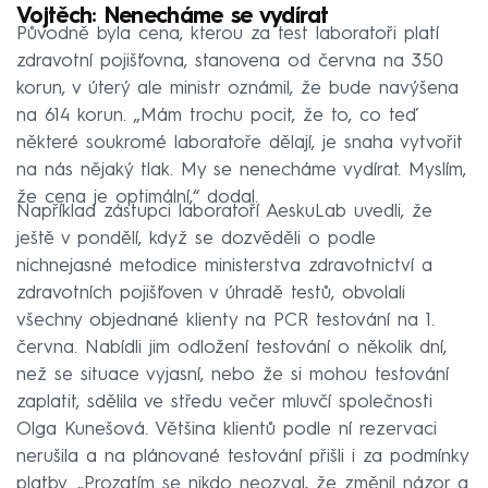
Vojtěch: Nenecháme se vydírat
Původně byla cena, kterou za test laboratoři platí
zdravotní pojišťovna, stanovena od června na 350
korun, v úterý ale ministr oznámil, že bude navýšena
na 614 korun. „Mám trochu pocit, že to, co teď
některé soukromé laboratoře dělají, je snaha vytvořit
na nás nějaký tlak. My se nenecháme vydírat. Myslím,
že cena je optimální,“ dodal.
Například zástupci laboratoří AeskuLab uvedli, že
ještě v pondělí, když se dozvěděli o podle
nichnejasné metodice ministerstva zdravotnictví a
zdravotních pojišťoven v úhradě testů, obvolali
všechny objednané klienty na PCR testování na 1.
června. Nabídli jim odložení testování o několik dní,
než se situace vyjasní, nebo že si mohou testování
zaplatit, sdělila ve středu večer mluvčí společnosti
Olga Kunešová. Většina klientů podle ní rezervaci
nerušila a na plánované testování přišli i za podmínky
platby. „Prozatím se nikdo neozval, že změnil názor a