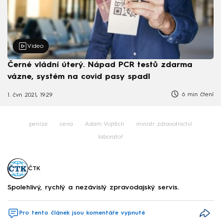
Video
Černé vládní úterý. Nápad PCR testů zdarma
vázne, systém na covid pasy spadl
6 min čtení
1. čvn 2021, 19:29
peníze
cena
Adam Vojtěch
ministr zdravotnictví
laboratoř
ČTK
Spolehlivý, rychlý a nezávislý zpravodajský servis.
Pro tento článek jsou komentáře vypnuté