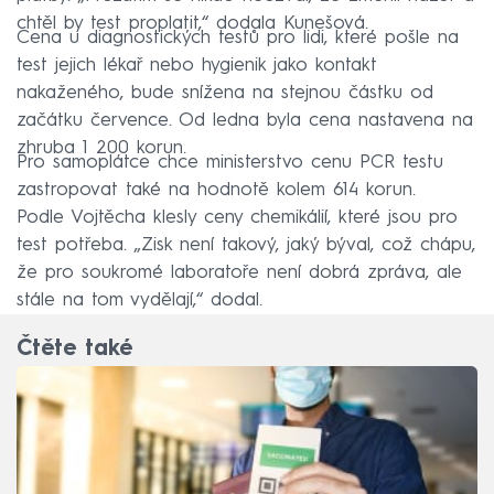
chtěl by test proplatit,“ dodala Kunešová.
Cena u diagnostických testů pro lidi, které pošle na
test jejich lékař nebo hygienik jako kontakt
nakaženého, bude snížena na stejnou částku od
začátku července. Od ledna byla cena nastavena na
zhruba 1 200 korun.
Pro samoplátce chce ministerstvo cenu PCR testu
zastropovat také na hodnotě kolem 614 korun.
Podle Vojtěcha klesly ceny chemikálií, které jsou pro
test potřeba. „Zisk není takový, jaký býval, což chápu,
že pro soukromé laboratoře není dobrá zpráva, ale
stále na tom vydělají,“ dodal.
Čtěte také