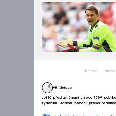
Německo
Mnichov
Vít Chalupa
Ještě před změnami v roce 1989 publikov
týdeníku Stadion, později prošel redakcem