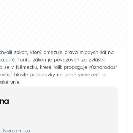
álil zákon, který omezuje práva mladých lidí na
xualitě. Tento zákon je považován za zvláštní
o se v Německu, které tolik propaguje různorodost
í zvlášť hlasité požadavky na jasné vymezení se
ské unie.
vna
 – Nizozemsko