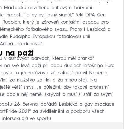
vítala myšlenku, že by mnichovská aréna byla při
oti Maďarsku osvětlena duhovými barvami.
i hrdosti. To by byl jasný signál,“ řekl DPA člen
n Rudolph, který je zároveň kontaktní osobou pro
Německého fotbalového svazu. Proto i Lesbická a
dle Rudolpha Evropskou fotbalovou unii
 Arena „na duhovo“.
u na paži
ku v duhových barvách, kterou měl brankář
na své levé paži při obou duelech letošního Eura
 nebyla to jednorázová záležitost,“ pravil Neuer a
 Vím, že mužstvo za tím a za mnou stojí. Na
eště větší smysl. Je důležité, aby takové protestní
se podle něj neměl skrývat a musí si stát za svými
obotu 26. června, pořádá Lesbická a gay asociace
ortPride 2021“ za zviditelnění a podporu všech
 intersexuálů ve sportu.