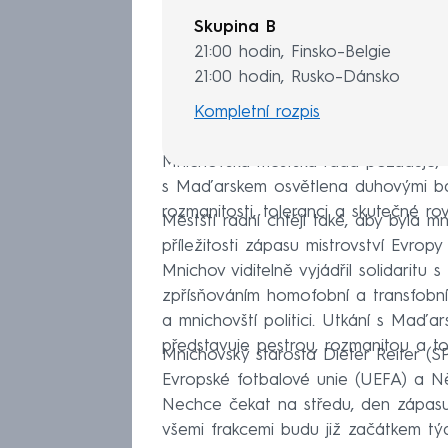
Skupina B
21:00 hodin, Finsko–Belgie
21:00 hodin, Rusko–Dánsko
Kompletní rozpis
Mnichovská městská rada požaduje, 
s Maďarskem osvětlena duhovými bar
rozmanitosti, toleranci a skutečné rov
Městští radní chtějí také, aby byla 
příležitosti zápasu mistrovství Evr
Mnichov viditelně vyjádřil solidarit
zpřísňováním homofobní a transfobní l
a mnichovští politici. Utkání s Maďars
představuje pestrou, rozmanitou a to
Mnichovský starosta Dieter Reiter (S
Evropské fotbalové unie (UEFA) a 
Nechce čekat na středu, den zápasu
všemi frakcemi budu již začátkem t