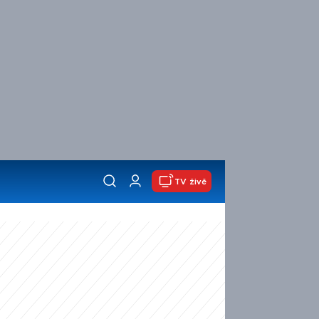
TV živě