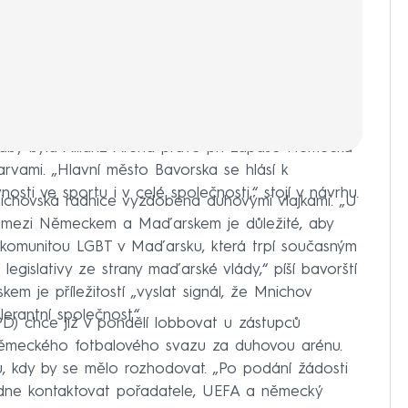
aby byla Allianz Arena právě při zápase Německa
vami. „Hlavní město Bavorska se hlásí k
nosti ve sportu i v celé společnosti,“ stojí v návrhu.
mnichovská radnice vyzdobena duhovými vlajkami. „U
opy mezi Německem a Maďarskem je důležité, aby
u s komunitou LGBT v Maďarsku, která trpí současným
egislativy ze strany maďarské vlády,“ píší bavorští
kem je příležitostí „vyslat signál, že Mnichov
lerantní společnost“.
PD) chce již v pondělí lobbovat u zástupců
Německého fotbalového svazu za duhovou arénu.
, kdy by se mělo rozhodovat. „Po podání žádosti
ýdne kontaktovat pořadatele, UEFA a německý