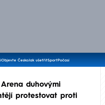
í
Objevte Česko
Jak ušetřit
Sport
Počasí
z Arena duhovými
ějí protestovat proti