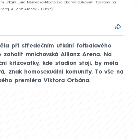
čním utkání Eura Německo–Maďarsko obarvit duhovými barvami na
Zdroj: Allianz Arena/B. Ducke
ěla při středečním utkání fotbalového
zahalit mnichovská Allianz Arena. Na
ní křižovatky, kde stadion stojí, by měla
vá, znak homosexuální komunity. To vše na
ského premiéra Viktora Orbána.