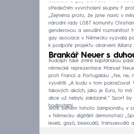
Lesbická a gay asociace v Německu u
středečním vyvrcholení skupiny F pr
„Zejména proto, že jsme navíc v měsíc
národní rady LGBT komunity Christia
genderovou a sexuální rozmanitost 
gay asociace v Německu vyzvala po
k podpoře projektu obarvení Allianz
Brankář Neuer s duho
Rudolph také zmínil kapitánskou pás
německé reprezentace Manuel Neuer 
proti Francii a Portugalsku. „Ne, ne,
vysvětlil: „A budu v tom pokračovat.
takových akcích, jako je Euro, to má j
akce už nebyly zakázané.“ Sport by 
hodnotami.
Ještě během tohoto šampionátu, v s
v Německu digitální demonstraci „Sp
leseb, gayů, bisexuálů, transsexuálů a