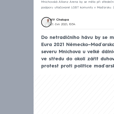
Mnichovská Allianz Arena by se měla při střede
podporu utlačované LGBT komunity v Maďarsku.
Vít Chalupa
21. čvn 2021, 10:54
Do netradičního hávu by se m
Eura 2021 Německo–Maďarsko 
severu Mnichova u velké dálnič
ve středu do okolí zářit duho
protest proti politice maďar