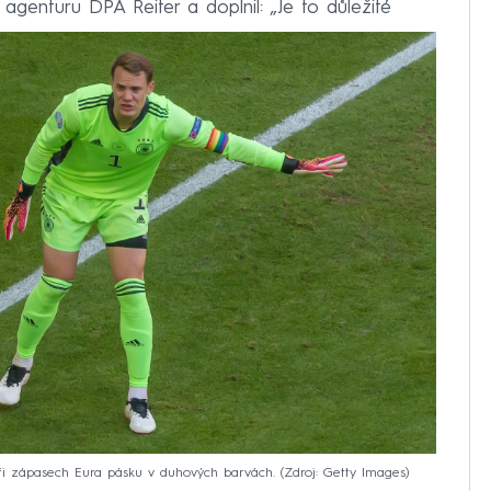
genturu DPA Reiter a doplnil: „Je to důležité
ři zápasech Eura pásku v duhových barvách.
Zdroj: Getty Images