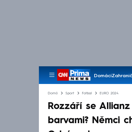
Domácí
Zahranič
Pořady
Domů
Sport
Fotbal
EURO 2024
Rozzáří se Allian
barvami? Němci cht