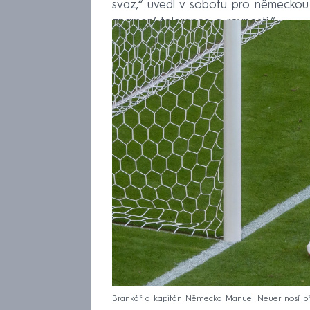
svaz,“ uvedl v sobotu pro německou a
znamení tolerance a rovnosti.“
Brankář a kapitán Německa Manuel Neuer nosí p