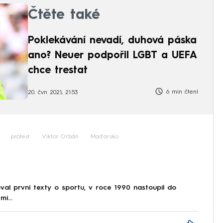
Čtěte také
Poklekávání nevadí, duhová páska
ano? Neuer podpořil LGBT a UEFA
chce trestat
6 min čtení
20. čvn 2021, 21:53
protest
Viktor Orbán
Maďarsko
al první texty o sportu, v roce 1990 nastoupil do
i...