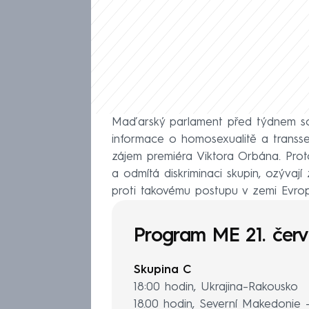
Maďarský parlament před týdnem schv
informace o homosexualitě a transse
zájem premiéra Viktora Orbána. Prot
a odmítá diskriminaci skupin, ozývaj
proti takovému postupu v zemi Evrop
Program ME 21. čer
Skupina C
18:00 hodin, Ukrajina–Rakousko
18.00 hodin, Severní Makedonie