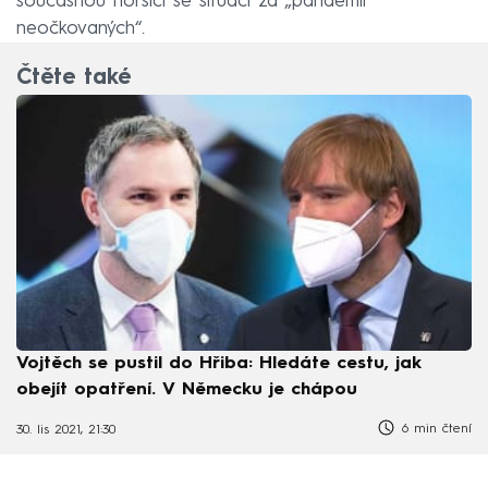
současnou horšící se situaci za „pandemii
neočkovaných“.
Čtěte také
Vojtěch se pustil do Hřiba: Hledáte cestu, jak
obejít opatření. V Německu je chápou
6 min čtení
30. lis 2021, 21:30