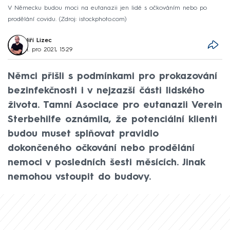
V Německu budou moci na eutanazii jen lidé s očkováním nebo po
prodělání covidu.
Zdroj: istockphoto.com
Jiří Lizec
1. pro 2021, 15:29
Němci přišli s podmínkami pro prokazování
bezinfekčnosti i v nejzazší části lidského
života. Tamní Asociace pro eutanazii Verein
Sterbehilfe oznámila, že potenciální klienti
budou muset splňovat pravidlo
dokončeného očkování nebo prodělání
nemoci v posledních šesti měsících. Jinak
nemohou vstoupit do budovy.