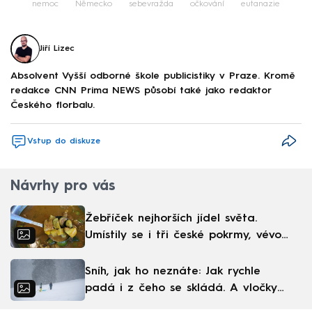
nemoc
Německo
sebevražda
očkování
eutanazie
Jiří Lizec
Absolvent Vyšší odborné škole publicistiky v Praze. Kromě
redakce CNN Prima NEWS působí také jako redaktor
Českého florbalu.
Vstup do diskuze
Návrhy pro vás
Žebříček nejhorších jídel světa.
Umístily se i tři české pokrmy, vévodí
skandinávská kuchyně
Sníh, jak ho neznáte: Jak rychle
padá i z čeho se skládá. A vločky
nejsou bílé