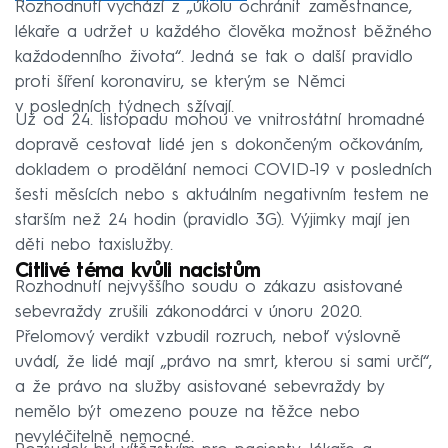
Rozhodnutí vychází z „úkolu ochránit zaměstnance,
lékaře a udržet u každého člověka možnost běžného
každodenního života“. Jedná se tak o další pravidlo
proti šíření koronaviru, se kterým se Němci
v posledních týdnech sžívají.
Už od 24. listopadu mohou ve vnitrostátní hromadné
dopravě cestovat lidé jen s dokončeným očkováním,
dokladem o prodělání nemoci COVID-19 v posledních
šesti měsících nebo s aktuálním negativním testem ne
starším než 24 hodin (pravidlo 3G). Výjimky mají jen
děti nebo taxislužby.
Citlivé téma kvůli nacistům
Rozhodnutí nejvyššího soudu o zákazu asistované
sebevraždy zrušili zákonodárci v únoru 2020.
Přelomový verdikt vzbudil rozruch, neboť výslovně
uvádí, že lidé mají „právo na smrt, kterou si sami určí“,
a že právo na služby asistované sebevraždy by
nemělo být omezeno pouze na těžce nebo
nevyléčitelně nemocné.