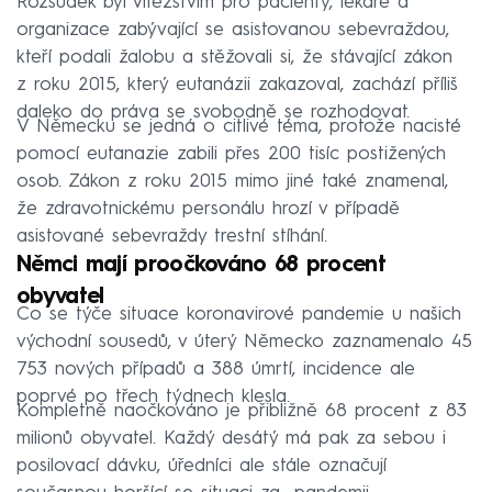
Rozsudek byl vítězstvím pro pacienty, lékaře a
organizace zabývající se asistovanou sebevraždou,
kteří podali žalobu a stěžovali si, že stávající zákon
z roku 2015, který eutanázii zakazoval, zachází příliš
daleko do práva se svobodně se rozhodovat.
V Německu se jedná o citlivé téma, protože nacisté
pomocí eutanazie zabili přes 200 tisíc postižených
osob. Zákon z roku 2015 mimo jiné také znamenal,
že zdravotnickému personálu hrozí v případě
asistované sebevraždy trestní stíhání.
Němci mají proočkováno 68 procent
obyvatel
Co se týče situace koronavirové pandemie u našich
východní sousedů, v úterý Německo zaznamenalo 45
753 nových případů a 388 úmrtí, incidence ale
poprvé po třech týdnech klesla.
Kompletně naočkováno je přibližně 68 procent z 83
milionů obyvatel. Každý desátý má pak za sebou i
posilovací dávku, úředníci ale stále označují