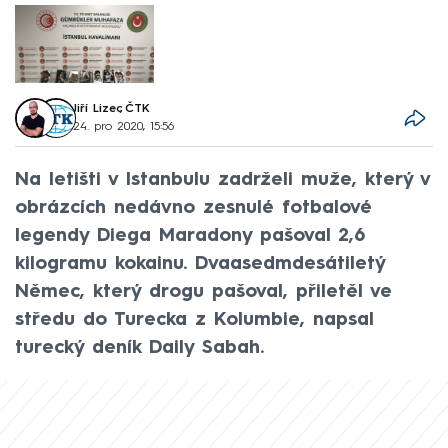
Jiří Lizec
,
ČTK
24. pro 2020, 15:56
Na letišti v Istanbulu zadrželi muže, který v
obrázcích nedávno zesnulé fotbalové
legendy Diega Maradony pašoval 2,6
kilogramu kokainu. Dvaasedmdesátiletý
Němec, který drogu pašoval, přiletěl ve
středu do Turecka z Kolumbie, napsal
turecký deník Daily Sabah.