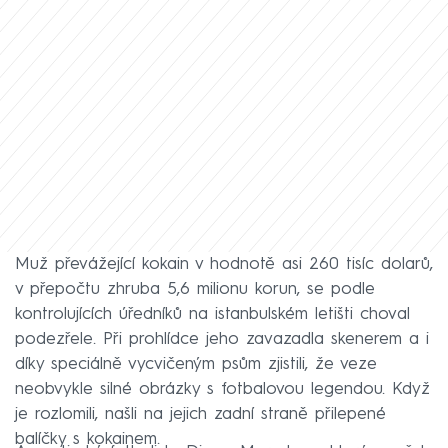
Muž převážející kokain v hodnotě asi 260 tisíc dolarů,
v přepočtu zhruba 5,6 milionu korun, se podle
kontrolujících úředníků na istanbulském letišti choval
podezřele. Při prohlídce jeho zavazadla skenerem a i
díky speciálně vycvičeným psům zjistili, že veze
neobvykle silné obrázky s fotbalovou legendou. Když
je rozlomili, našli na jejich zadní straně přilepené
balíčky s kokainem.