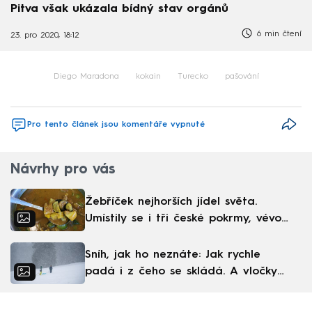
Pitva však ukázala bídný stav orgánů
6 min čtení
23. pro 2020, 18:12
Diego Maradona
kokain
Turecko
pašování
Pro tento článek jsou komentáře vypnuté
Návrhy pro vás
Žebříček nejhorších jídel světa.
Umístily se i tři české pokrmy, vévodí
skandinávská kuchyně
Sníh, jak ho neznáte: Jak rychle
padá i z čeho se skládá. A vločky
nejsou bílé