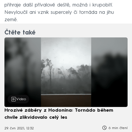
přihraje další přívalové deště, možná i krupobití.
Nevyloučil ani vznik supercely či tornáda na jihu
země.
Čtěte také
Video
Hrozivé záběry z Hodonína: Tornádo během
chvíle zlikvidovalo celý les
6 min čtení
29. čvn 2021, 12:32