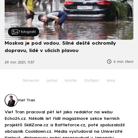
7
fotografií
Moskva je pod vodou. Silné deště ochromily
dopravu, lidé v ulicích plavou
6 min čtení
29. čvn 2021, 11:37
Německo
počasí
bouřka
Stuttgart
sklep
Viet Tran
Viet Tran pracoval pět let jako redaktor na webu
Echo24.cz. Několik let řídil magazínové sekce herních
projektů SkillZone.cz a Battleforce.cz, poté spoluzaložil
občasník Cooldown.cz. Média vystudoval na Univerzitě