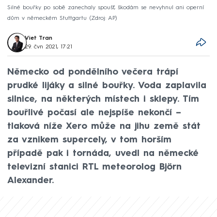
Silné bouřky po sobě zanechaly spoušť, škodám se nevyhnul ani operní
dům v německém Stuttgartu
Zdroj: AP
Viet Tran
29. čvn 2021, 17:21
Německo od pondělního večera trápí
prudké lijáky a silné bouřky. Voda zaplavila
silnice, na některých místech i sklepy. Tím
bouřlivé počasí ale nejspíše nekončí –
tlaková níže Xero může na jihu země stát
za vznikem supercely, v tom horším
případě pak i tornáda, uvedl na německé
televizní stanici RTL meteorolog Björn
Alexander.