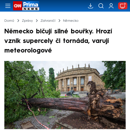
Domů
Zprávy
Zahraničí
Německo
Německo bičují silné bouřky. Hrozí
vznik supercely či tornáda, varují
meteorologové