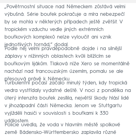
„Povětrnostní situace nad Německem zůstává velmi
výbušná. Série bouřek pokračuje a míra nebezpečí
by se mohla v některých případech ještě zvětšit. V
tropickém vzduchu vedle jiných extrémních
bouřkových komplexů nelze vyloučit ani vznik
jednotlivých tornád,“ dodal.
Podle něj velmi pravděpodobně dojde i na silnější
záplavy v nížinných oblastech kvůli blížícím se
bouřkovým lijákům. Tlaková níže Xero se momentálně
nachází nad francouzským územím, pomalu se ale
přesouvá právě k Německu.
Turbulentní počasí začalo minulý týden, kdy tropická
vedra vystřídaly vydatné deště. V noci z pondělka na
úterý intenzita bouřek zesílila, největší škody hlásí lidé
v jihozápadní části Německa. Jenom ve Stuttgartu
vyjížděli hasiči v souvislosti s bouřkami k 330
událostem.
Policie uvedla, že voda v hlavním městě spolkové
země Bádensko-Württembersko zaplavila různé