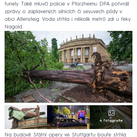
tunely. Také mluvčí policie v Pforzheimu DPA potvrdil
zprávy o zaplavených silnicích či sesuvech půdy v
obci Altensteig. Voda strhla i několik metrů zdi u řeky
Nagold.
4 fotografie
Na budově Státní opery ve Stuttgartu bouře strhla