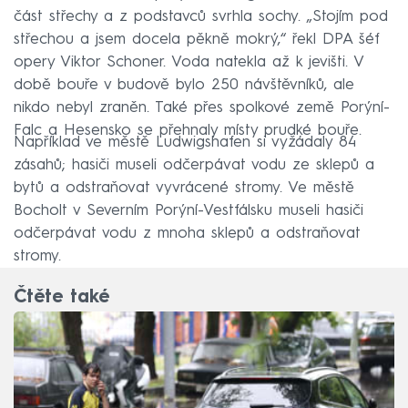
část střechy a z podstavců svrhla sochy. „Stojím pod
střechou a jsem docela pěkně mokrý,“ řekl DPA šéf
opery Viktor Schoner. Voda natekla až k jevišti. V
době bouře v budově bylo 250 návštěvníků, ale
nikdo nebyl zraněn. Také přes spolkové země Porýní-
Falc a Hesensko se přehnaly místy prudké bouře.
Například ve městě Ludwigshafen si vyžádaly 84
zásahů; hasiči museli odčerpávat vodu ze sklepů a
bytů a odstraňovat vyvrácené stromy. Ve městě
Bocholt v Severním Porýní-Vestfálsku museli hasiči
odčerpávat vodu z mnoha sklepů a odstraňovat
stromy.
Čtěte také