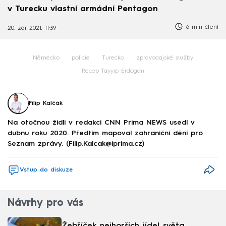
v Turecku vlastní armádní Pentagon
6 min čtení
20. zář 2021, 11:39
Německo
policie
Turecko
zpravodajské služby
Recep Tayyip Erdogan
Filip Kalčák
Na otočnou židli v redakci CNN Prima NEWS usedl v
dubnu roku 2020. Předtím mapoval zahraniční dění pro
Seznam zprávy. (Filip.Kalcak@iprima.cz)
Vstup do diskuze
Návrhy pro vás