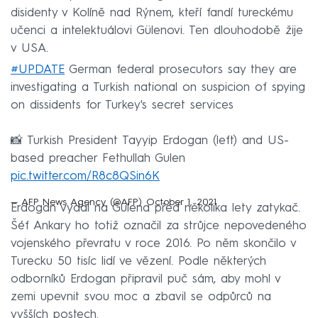
disidenty v Kolíně nad Rýnem, kteří fandí tureckému
učenci a intelektuálovi Gülenovi. Ten dlouhodobě žije
v USA.
#UPDATE
German federal prosecutors say they are
investigating a Turkish national on suspicion of spying
on dissidents for Turkey's secret services
📸 Turkish President Tayyip Erdogan (left) and US-
based preacher Fethullah Gulen
pic.twitter.com/R8c8QSin6K
— AFP News Agency (@AFP)
October 1, 2021
Erdogan vydal na Gülena před několika lety zatykač.
Šéf Ankary ho totiž označil za strůjce nepovedeného
vojenského převratu v roce 2016. Po něm skončilo v
Turecku 50 tisíc lidí ve vězení. Podle některých
odborníků Erdogan připravil puč sám, aby mohl v
zemi upevnit svou moc a zbavil se odpůrců na
vyšších postech.