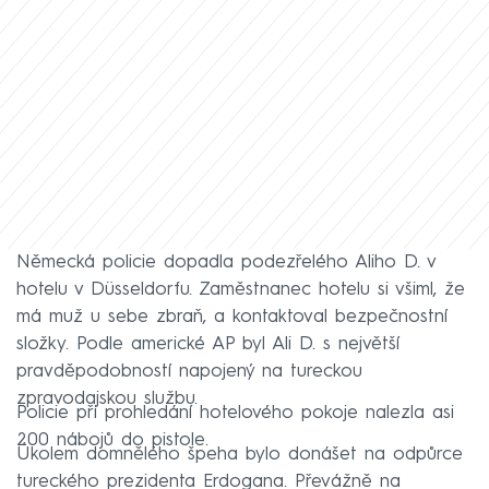
Německá policie dopadla podezřelého Aliho D. v
hotelu v Düsseldorfu. Zaměstnanec hotelu si všiml, že
má muž u sebe zbraň, a kontaktoval bezpečnostní
složky. Podle americké AP byl Ali D. s největší
pravděpodobností napojený na tureckou
zpravodajskou službu.
Policie při prohledání hotelového pokoje nalezla asi
200 nábojů do pistole.
Úkolem domnělého špeha bylo donášet na odpůrce
tureckého prezidenta Erdogana. Převážně na