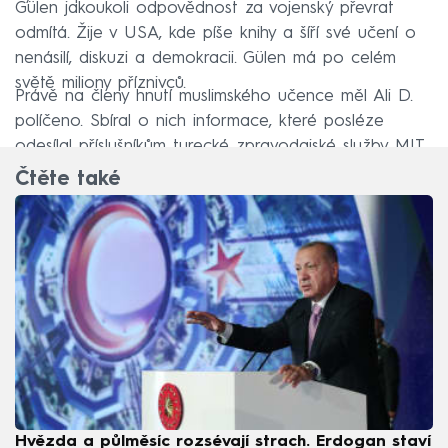
Gülen jakoukoli odpovědnost za vojenský převrat
odmítá. Žije v USA, kde píše knihy a šíří své učení o
nenásilí, diskuzi a demokracii. Gülen má po celém
světě miliony příznivců.
Právě na členy hnutí muslimského učence měl Ali D.
políčeno. Sbíral o nich informace, které posléze
odesílal příslušníkům turecké zpravodajské služby MIT.
Čtěte také
Hvězda a půlměsíc rozsévají strach. Erdogan staví