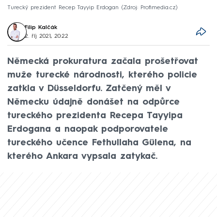
Turecký prezident Recep Tayyip Erdogan
Zdroj: Profimedia.cz
Filip Kalčák
2. říj 2021, 20:22
Německá prokuratura začala prošetřovat
muže turecké národnosti, kterého policie
zatkla v Düsseldorfu. Zatčený měl v
Německu údajně donášet na odpůrce
tureckého prezidenta Recepa Tayyipa
Erdogana a naopak podporovatele
tureckého učence Fethullaha Gülena, na
kterého Ankara vypsala zatykač.