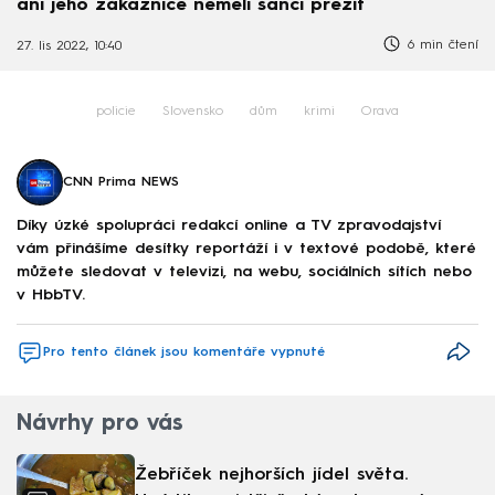
ani jeho zákaznice neměli šanci přežít
6 min čtení
27. lis 2022, 10:40
policie
Slovensko
dům
krimi
Orava
CNN Prima NEWS
Díky úzké spolupráci redakcí online a TV zpravodajství
vám přinášíme desítky reportáží i v textové podobě, které
můžete sledovat v televizi, na webu, sociálních sítích nebo
v HbbTV.
Pro tento článek jsou komentáře vypnuté
Návrhy pro vás
Žebříček nejhorších jídel světa.