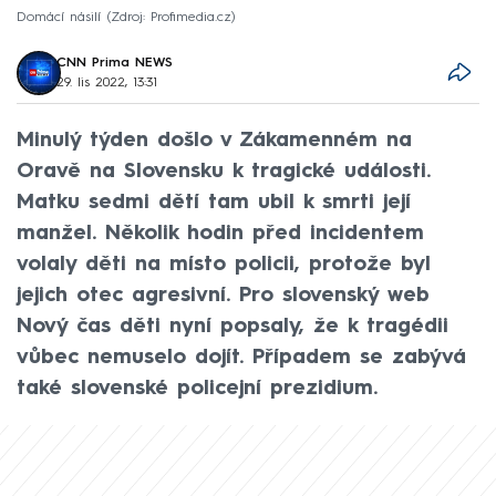
Domácí násilí
Zdroj: Profimedia.cz
CNN Prima NEWS
29. lis 2022, 13:31
Minulý týden došlo v Zákamenném na
Oravě na Slovensku k tragické události.
Matku sedmi dětí tam ubil k smrti její
manžel. Několik hodin před incidentem
volaly děti na místo policii, protože byl
jejich otec agresivní. Pro slovenský web
Nový čas děti nyní popsaly, že k tragédii
vůbec nemuselo dojít. Případem se zabývá
také slovenské policejní prezidium.