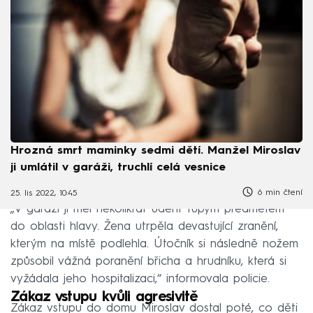
Hrozná smrt maminky sedmi dětí. Manžel Miroslav
ji umlátil v garáži, truchlí celá vesnice
6 min čtení
25. lis 2022, 10:45
„V garáži ji měl několikrát udeřit tupým předmětem
do oblasti hlavy. Žena utrpěla devastující zranění,
kterým na místě podlehla. Útočník si následně nožem
způsobil vážná poranění břicha a hrudníku, která si
vyžádala jeho hospitalizaci,“ informovala policie.
Zákaz vstupu kvůli agresivitě
Zákaz vstupu do domu Miroslav dostal poté, co děti