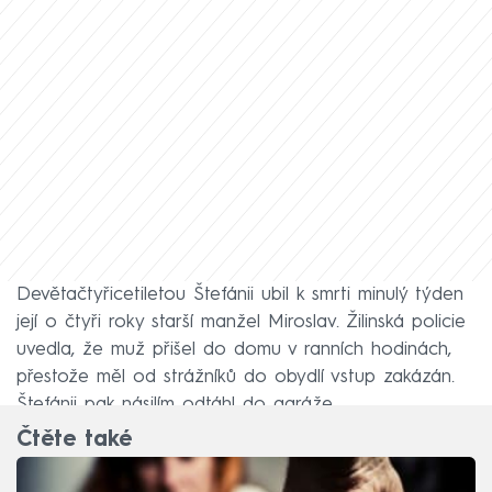
Devětačtyřicetiletou Štefánii ubil k smrti minulý týden
její o čtyři roky starší manžel Miroslav. Žilinská policie
uvedla, že muž přišel do domu v ranních hodinách,
přestože měl od strážníků do obydlí vstup zakázán.
Štefánii pak násilím odtáhl do garáže.
Čtěte také