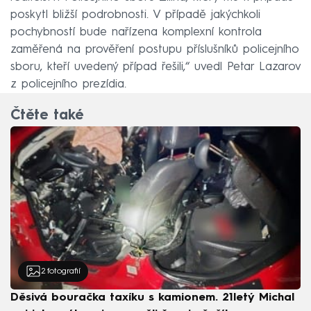
poskytl bližší podrobnosti. V případě jakýchkoli
pochybností bude nařízena komplexní kontrola
zaměřená na prověření postupu příslušníků policejního
sboru, kteří uvedený případ řešili,“ uvedl Petar Lazarov
z policejního prezídia.
Čtěte také
2
fotografií
Děsivá bouračka taxíku s kamionem. 21letý Michal