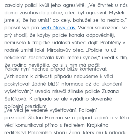
zavolaly policii kvůli jeho agresivitě. „Ve čtvrtek u nás
doma zasahovala policie, otec byl agresivní. Mysleli
jsme si, že ho umístí do cely, bohužel se to nestalo,“
popsal syn pro
web Nový čas.
Všichni sourozenci se
prý shodli, že kdyby policie konala odpovědněji,
nemuselo k tragické události vůbec dojít. Problémy v
rodině zmínil také Miroslavův otec. „Policie tu už
několikrát zasahovala kvůli mému synovi,“ uvedl s tím,
že rodina nevěděla, co si s ním má počít.
Policie nyní nechce případ blíže komentovat.
„Vzhledem k citlivosti případu nebudeme k věci
poskytovat žádné bližší informace až do ukončení
vyšetřování,“ uvedla mluvčí žilinské policie Zuzana
Šefčíková. K případu se ale vyjádřilo slovenské
policejní prezídium.
„Ve věci je vedené vyšetřování. Policejní
prezident Štefan Hamran se o případ zajímá a v této
věci komunikoval přímo s ředitelem Krajského
ředitelství Policejního sboru Žilina, který mu k případu