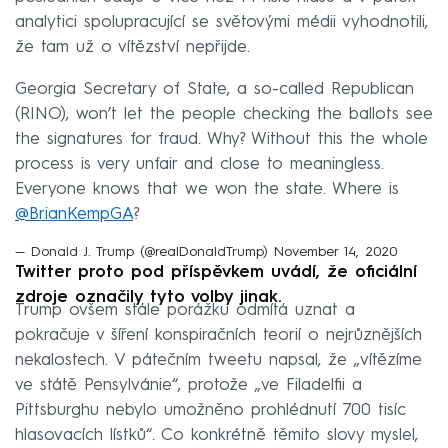
analytici spolupracující se světovými médii vyhodnotili,
že tam už o vítězství nepřijde.
Georgia Secretary of State, a so-called Republican
(RINO), won’t let the people checking the ballots see
the signatures for fraud. Why? Without this the whole
process is very unfair and close to meaningless.
Everyone knows that we won the state. Where is
@BrianKempGA
?
— Donald J. Trump (@realDonaldTrump)
November 14, 2020
Twitter proto pod příspěvkem uvádí, že oficiální
zdroje označily tyto volby jinak.
Trump ovšem stále porážku odmítá uznat a
pokračuje v šíření konspiračních teorií o nejrůznějších
nekalostech. V pátečním tweetu napsal, že „vítězíme
ve státě Pensylvánie“, protože „ve Filadelfii a
Pittsburghu nebylo umožněno prohlédnutí 700 tisíc
hlasovacích lístků“. Co konkrétně těmito slovy myslel,