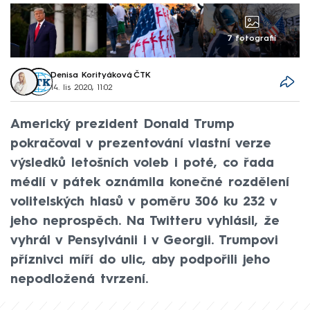
7 fotografií
Denisa Korityáková
,
ČTK
14. lis 2020, 11:02
Americký prezident Donald Trump
pokračoval v prezentování vlastní verze
výsledků letošních voleb i poté, co řada
médií v pátek oznámila konečné rozdělení
volitelských hlasů v poměru 306 ku 232 v
jeho neprospěch. Na Twitteru vyhlásil, že
vyhrál v Pensylvánii i v Georgii. Trumpovi
příznivci míří do ulic, aby podpořili jeho
nepodložená tvrzení.