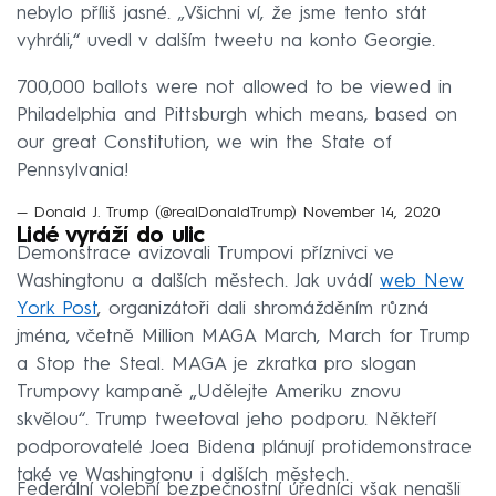
nebylo příliš jasné. „Všichni ví, že jsme tento stát
vyhráli,“ uvedl v dalším tweetu na konto Georgie.
700,000 ballots were not allowed to be viewed in
Philadelphia and Pittsburgh which means, based on
our great Constitution, we win the State of
Pennsylvania!
— Donald J. Trump (@realDonaldTrump)
November 14, 2020
Lidé vyráží do ulic
Demonstrace avizovali Trumpovi příznivci ve
Washingtonu a dalších městech. Jak uvádí
web New
York Post
, organizátoři dali shromážděním různá
jména, včetně Million MAGA March, March for Trump
a Stop the Steal. MAGA je zkratka pro slogan
Trumpovy kampaně „Udělejte Ameriku znovu
skvělou“. Trump tweetoval jeho podporu. Někteří
podporovatelé Joea Bidena plánují protidemonstrace
také ve Washingtonu i dalších městech.
Federální volební bezpečnostní úředníci však nenašli