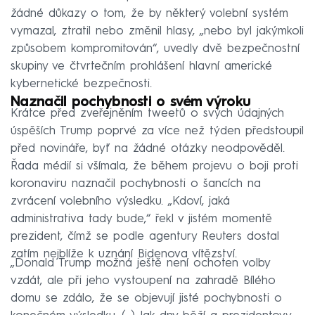
žádné důkazy o tom, že by některý volební systém
vymazal, ztratil nebo změnil hlasy, „nebo byl jakýmkoli
způsobem kompromitován“, uvedly dvě bezpečnostní
skupiny ve čtvrtečním prohlášení hlavní americké
kybernetické bezpečnosti.
Naznačil pochybnosti o svém výroku
Krátce před zveřejněním tweetů o svých údajných
úspěších Trump poprvé za více než týden předstoupil
před novináře, byť na žádné otázky neodpověděl.
Řada médií si všímala, že během projevu o boji proti
koronaviru naznačil pochybnosti o šancích na
zvrácení volebního výsledku. „Kdoví, jaká
administrativa tady bude,“ řekl v jistém momentě
prezident, čímž se podle agentury Reuters dostal
zatím nejblíže k uznání Bidenova vítězství.
„Donald Trump možná ještě není ochoten volby
vzdát, ale při jeho vystoupení na zahradě Bílého
domu se zdálo, že se objevují jisté pochybnosti o