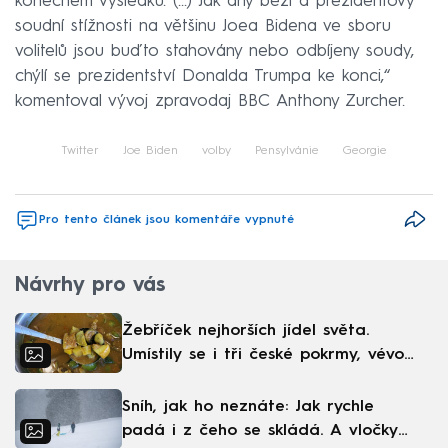
konečném výsledku. (...) Jak dny běží a prezidentovy
soudní stížnosti na většinu Joea Bidena ve sboru
volitelů jsou buďto stahovány nebo odbíjeny soudy,
chýlí se prezidentství Donalda Trumpa ke konci,“
komentoval vývoj zpravodaj BBC Anthony Zurcher.
Twitter
Joe Biden
volby
Pensylvánie
Georgie
Pro tento článek jsou komentáře vypnuté
Návrhy pro vás
Žebříček nejhorších jídel světa.
Umístily se i tři české pokrmy, vévodí
skandinávská kuchyně
Sníh, jak ho neznáte: Jak rychle
padá i z čeho se skládá. A vločky