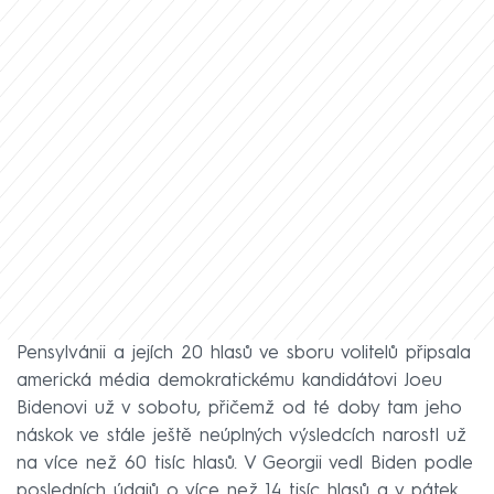
Pensylvánii a jejích 20 hlasů ve sboru volitelů připsala
americká média demokratickému kandidátovi Joeu
Bidenovi už v sobotu, přičemž od té doby tam jeho
náskok ve stále ještě neúplných výsledcích narostl už
na více než 60 tisíc hlasů. V Georgii vedl Biden podle
posledních údajů o více než 14 tisíc hlasů a v pátek