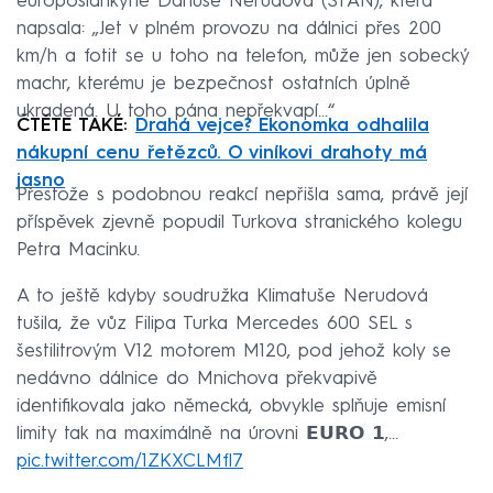
europoslankyně Danuše Nerudová (STAN), která
napsala: „Jet v plném provozu na dálnici přes 200
km/h a fotit se u toho na telefon, může jen sobecký
machr, kterému je bezpečnost ostatních úplně
ukradená. U toho pána nepřekvapí…“
ČTĚTE TAKÉ:
Drahá vejce? Ekonomka odhalila
nákupní cenu řetězců. O viníkovi drahoty má
jasno
Přestože s podobnou reakcí nepřišla sama, právě její
příspěvek zjevně popudil Turkova stranického kolegu
Petra Macinku.
A to ještě kdyby soudružka Klimatuše Nerudová
tušila, že vůz Filipa Turka Mercedes 600 SEL s
šestilitrovým V12 motorem M120, pod jehož koly se
nedávno dálnice do Mnichova překvapivě
identifikovala jako německá, obvykle splňuje emisní
limity tak na maximálně na úrovni 𝗘𝗨𝗥𝗢 𝟭,…
pic.twitter.com/1ZKXCLMfl7