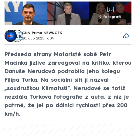
9 fotografií
CNN Prima NEWS
,
ČTK
20. dub 2025, 16:04
Předseda strany Motoristé sobě Petr
Macinka jízlivě zareagoval na kritiku, kterou
Danuše Nerudová podrobila jeho kolegu
Filipa Turka. Na sociální síti ji nazval
„soudružkou Klimatuší“. Nerudové se totiž
nezdála Turkova fotografie z auta, z níž je
patrné, že jel po dálnici rychlostí přes 200
km/h.