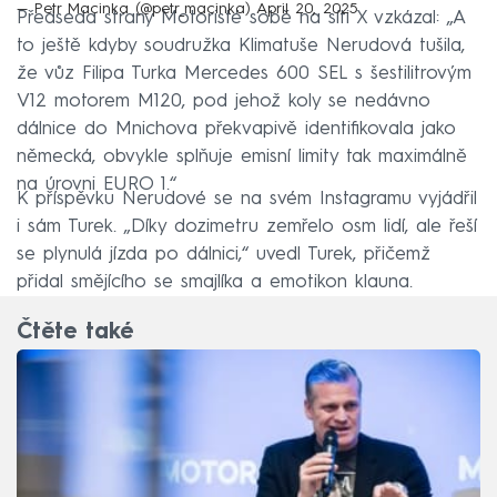
— Petr Macinka (@petr_macinka)
April 20, 2025
Předseda strany Motoristé sobě na síti X vzkázal: „A
to ještě kdyby soudružka Klimatuše Nerudová tušila,
že vůz Filipa Turka Mercedes 600 SEL s šestilitrovým
V12 motorem M120, pod jehož koly se nedávno
dálnice do Mnichova překvapivě identifikovala jako
německá, obvykle splňuje emisní limity tak maximálně
na úrovni EURO 1.“
K příspěvku Nerudové se na svém Instagramu vyjádřil
i sám Turek. „Díky dozimetru zemřelo osm lidí, ale řeší
se plynulá jízda po dálnici,“ uvedl Turek, přičemž
přidal smějícího se smajlíka a emotikon klauna.
Čtěte také