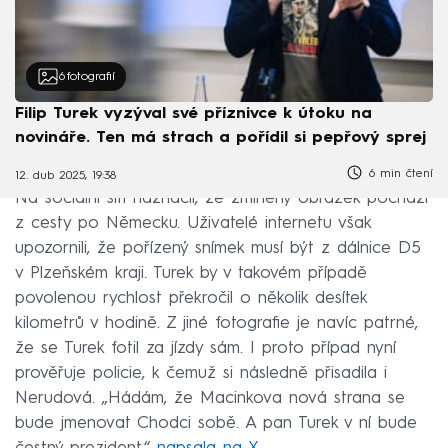
6
fotografií
Filip Turek vyzýval své příznivce k útoku na
novináře. Ten má strach a pořídil si pepřový sprej
6 min čtení
12. dub 2025, 19:38
Na sociální síti naznačil, že zmíněný obrázek pochází
z cesty po Německu. Uživatelé internetu však
upozornili, že pořízený snímek musí být z dálnice D5
v Plzeňském kraji. Turek by v takovém případě
povolenou rychlost překročil o několik desítek
kilometrů v hodině. Z jiné fotografie je navíc patrné,
že se Turek fotil za jízdy sám. I proto případ nyní
prověřuje policie, k čemuž si následně přisadila i
Nerudová. „Hádám, že Macinkova nová strana se
bude jmenovat Chodci sobě. A pan Turek v ní bude