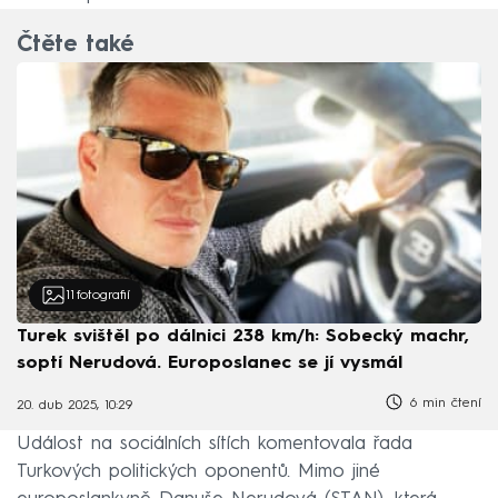
Čtěte také
11
fotografií
Turek svištěl po dálnici 238 km/h: Sobecký machr,
soptí Nerudová. Europoslanec se jí vysmál
6 min čtení
20. dub 2025, 10:29
Událost na sociálních sítích komentovala řada
Turkových politických oponentů. Mimo jiné