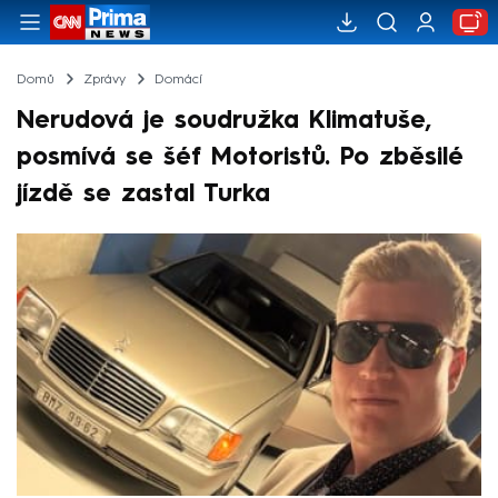
Domů
Zprávy
Domácí
Nerudová je soudružka Klimatuše,
posmívá se šéf Motoristů. Po zběsilé
jízdě se zastal Turka