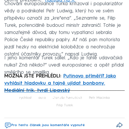
čestný prezident,“
napsala na X.
Chování europoslance Turka kritizoval i popularizátor
vědy a podnikatel Petr Ludwig, který ho ve svém
příspěvku označil za „kre*ena“. „Seznamte se, Filip
Turek, potenciálně budoucí ministr zahraničí. Tohle je
samozřejmě důvod, aby tomu vypatlanci sebrala
Policie České republiky papíry. Ať náš pan motorista
jezdí hezky na elektrické koloběžce a neohrožuje
ostatní účastníky provozu,“ napsal Ludwig.
I jeho komentář Turek sdílel. „Kdo je tahle udavačská
nulka? Zná někdo?“ uvedl europoslanec a opět přidal
smějícího se smajlíka.
MOŽNÁ JSTE PŘEHLÉDLI:
Putinovo příměří? Jako
vyhlásit hladovku a tajně ujídat bonbony.
Mediální trik, tvrdí Lipavský
Failed to fetch
rychlost
auto
Danuše Nerudová
Petr Macinka
Filip Turek
Pro tento článek jsou komentáře vypnuté