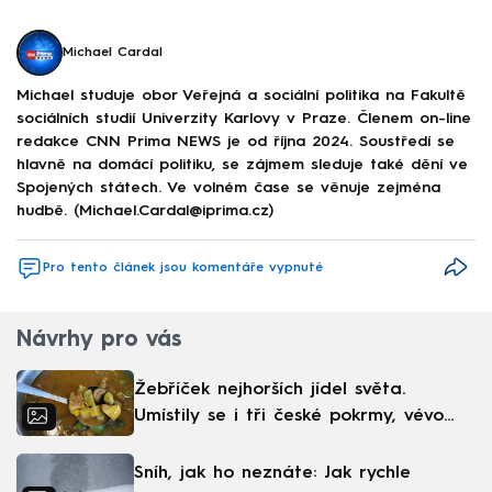
Michael Cardal
Michael studuje obor Veřejná a sociální politika na Fakultě
sociálních studií Univerzity Karlovy v Praze. Členem on-line
redakce CNN Prima NEWS je od října 2024. Soustředí se
hlavně na domácí politiku, se zájmem sleduje také dění ve
Spojených státech. Ve volném čase se věnuje zejména
hudbě. (Michael.Cardal@iprima.cz)
Pro tento článek jsou komentáře vypnuté
Návrhy pro vás
Žebříček nejhorších jídel světa.
Umístily se i tři české pokrmy, vévodí
skandinávská kuchyně
Sníh, jak ho neznáte: Jak rychle