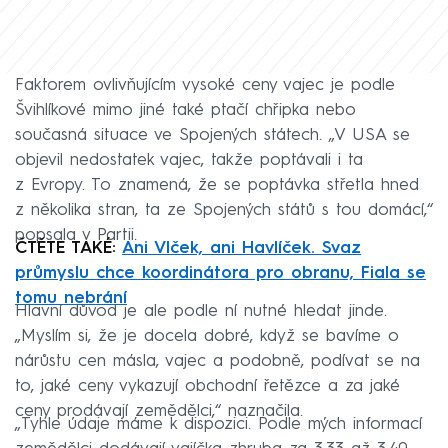
Faktorem ovlivňujícím vysoké ceny vajec je podle
Švihlíkové mimo jiné také ptačí chřipka nebo
současná situace ve Spojených státech. ­„V USA se
objevil nedostatek vajec, takže poptávali i ta
z Evropy. To znamená, že se poptávka střetla hned
z několika stran, ta ze Spojených států s tou domácí,“
popsala v Partii.
ČTĚTE TAKÉ:
Ani Vlček, ani Havlíček. Svaz
průmyslu chce koordinátora pro obranu, Fiala se
tomu nebrání
Hlavní důvod je ale podle ní nutné hledat jinde.
„Myslím si, že je docela dobré, když se bavíme o
nárůstu cen másla, vajec a podobně, podívat se na
to, jaké ceny vykazují obchodní řetězce a za jaké
ceny prodávají zemědělci,“ naznačila.
„Tyhle údaje máme k dispozici. Podle mých informací