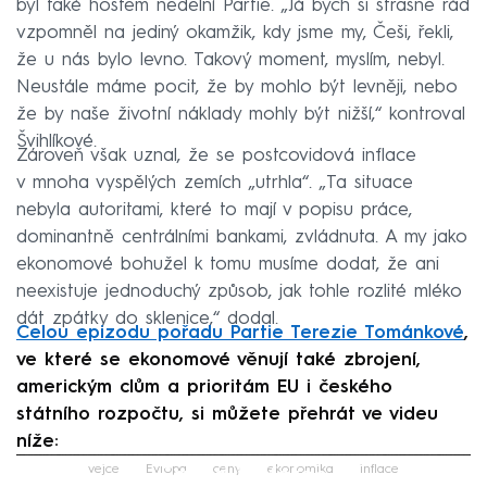
byl také hostem nedělní Partie. „Já bych si strašně rád
vzpomněl na jediný okamžik, kdy jsme my, Češi, řekli,
že u nás bylo levno. Takový moment, myslím, nebyl.
Neustále máme pocit, že by mohlo být levněji, nebo
že by naše životní náklady mohly být nižší,“ kontroval
Švihlíkové.
Zároveň však uznal, že se postcovidová inflace
v mnoha vyspělých zemích „utrhla“. „Ta situace
nebyla autoritami, které to mají v popisu práce,
dominantně centrálními bankami, zvládnuta. A my jako
ekonomové bohužel k tomu musíme dodat, že ani
neexistuje jednoduchý způsob, jak tohle rozlité mléko
dát zpátky do sklenice,“ dodal.
Celou epizodu pořadu Partie Terezie Tománkové
,
ve které se ekonomové věnují také zbrojení,
americkým clům a prioritám EU i českého
státního rozpočtu, si můžete přehrát ve videu
níže:
Failed to fetch
vejce
Evropa
ceny
ekonomika
inflace