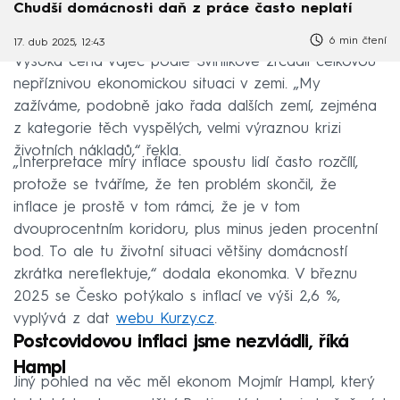
Chudší domácnosti daň z práce často neplatí
6 min čtení
17. dub 2025, 12:43
Vysoká cena vajec podle Švihlíkové zrcadlí celkovou
nepříznivou ekonomickou situaci v zemi. „My
zažíváme, podobně jako řada dalších zemí, zejména
z kategorie těch vyspělých, velmi výraznou krizi
životních nákladů,“ řekla.
„Interpretace míry inflace spoustu lidí často rozčílí,
protože se tváříme, že ten problém skončil, že
inflace je prostě v tom rámci, že je v tom
dvouprocentním koridoru, plus minus jeden procentní
bod. To ale tu životní situaci většiny domácností
zkrátka nereflektuje,“ dodala ekonomka. V březnu
2025 se Česko potýkalo s inflací ve výši 2,6 %,
vyplývá z dat
webu Kurzy.cz
.
Postcovidovou inflaci jsme nezvládli, říká
Hampl
Jiný pohled na věc měl ekonom Mojmír Hampl, který