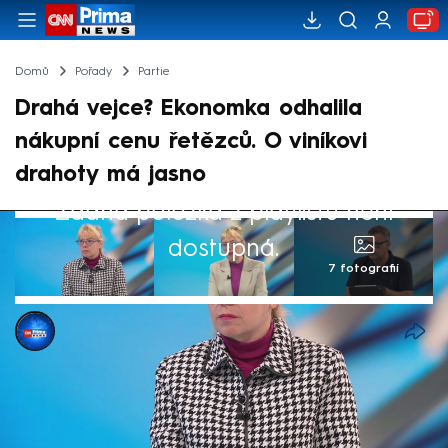
Domů
Pořady
Partie
Drahá vejce? Ekonomka odhalila
nákupní cenu řetězců. O viníkovi
drahoty má jasno
Žádná položka z playlistu není
dostupná.
7 fotografií
Michael Cardal
20. dub 2025, 11:16
Kdo může za drahá vejce? Podle ekonomky
Ilony Švihlíkové, která byla hostem nedělní