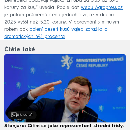
zemědělci dodávají vajíčka zhruba za 3,33 až 3,40
koruny za kus,“ uvedla. Podle dat
webu Agropress.cz
je přitom průměrná cena jednoho vejce v dubnu
2025 vyšší než 5,20 koruny. V porovnání s minulým
rokem pak
balení deseti kusů vajec zdražilo o
dramatických 49,1 procenta
.
Čtěte také
8
fotografií
Stanjura: Cítím se jako reprezentant střední třídy.