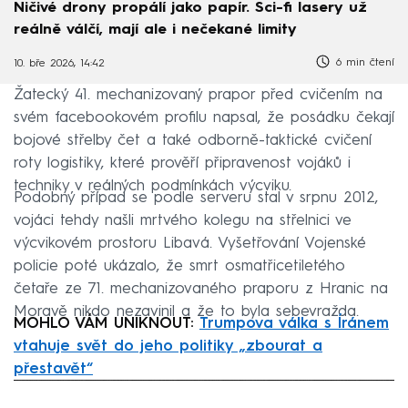
Ničivé drony propálí jako papír. Sci-fi lasery už
reálně válčí, mají ale i nečekané limity
6 min čtení
10. bře 2026, 14:42
Žatecký 41. mechanizovaný prapor před cvičením na
svém facebookovém profilu napsal, že posádku čekají
bojové střelby čet a také odborně-taktické cvičení
roty logistiky, které prověří připravenost vojáků i
techniky v reálných podmínkách výcviku.
Podobný případ se podle serveru stal v srpnu 2012,
vojáci tehdy našli mrtvého kolegu na střelnici ve
výcvikovém prostoru Libavá. Vyšetřování Vojenské
policie poté ukázalo, že smrt osmatřicetiletého
četaře ze 71. mechanizovaného praporu z Hranic na
Moravě nikdo nezavinil a že to byla sebevražda.
MOHLO VÁM UNIKNOUT:
Trumpova válka s Íránem
vtahuje svět do jeho politiky „zbourat a
přestavět“
Failed to fetch