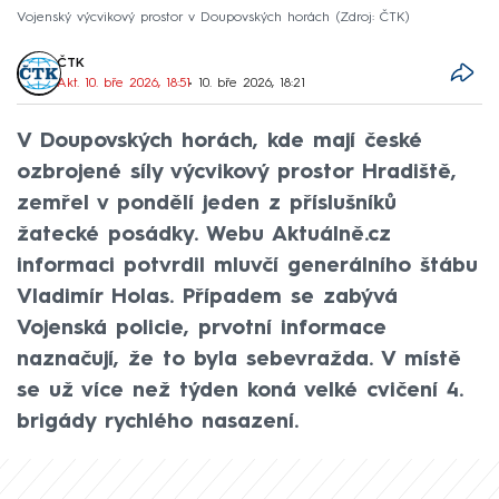
Vojenský výcvikový prostor v Doupovských horách
Zdroj: ČTK
ČTK
Akt. 10. bře 2026, 18:51
• 10. bře 2026, 18:21
V Doupovských horách, kde mají české
ozbrojené síly výcvikový prostor Hradiště,
zemřel v pondělí jeden z příslušníků
žatecké posádky. Webu Aktuálně.cz
informaci potvrdil mluvčí generálního štábu
Vladimír Holas. Případem se zabývá
Vojenská policie, prvotní informace
naznačují, že to byla sebevražda. V místě
se už více než týden koná velké cvičení 4.
brigády rychlého nasazení.