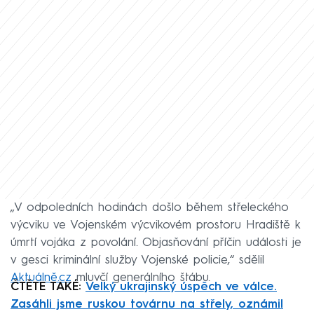
„V odpoledních hodinách došlo během střeleckého
výcviku ve Vojenském výcvikovém prostoru Hradiště k
úmrtí vojáka z povolání. Objasňování příčin události je
v gesci kriminální služby Vojenské policie,“ sdělil
Aktuálně.cz
mluvčí generálního štábu.
ČTĚTE TAKÉ:
Velký ukrajinský úspěch ve válce.
Zasáhli jsme ruskou továrnu na střely, oznámil