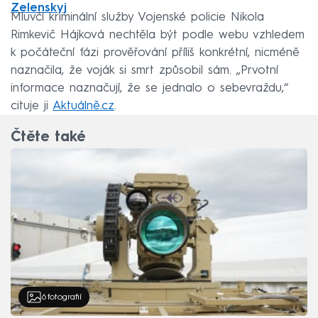
Zelenskyj
Mluvčí kriminální služby Vojenské policie Nikola
Rimkevič Hájková nechtěla být podle webu vzhledem
k počáteční fázi prověřování příliš konkrétní, nicméně
naznačila, že voják si smrt způsobil sám. „Prvotní
informace naznačují, že se jednalo o sebevraždu,“
cituje ji
Aktuálně.cz
.
Čtěte také
6
fotografií