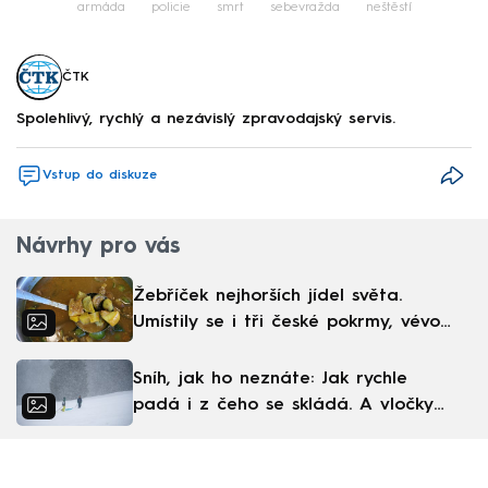
armáda
policie
smrt
sebevražda
neštěstí
ČTK
Spolehlivý, rychlý a nezávislý zpravodajský servis.
Vstup do diskuze
Návrhy pro vás
Žebříček nejhorších jídel světa.
Umístily se i tři české pokrmy, vévodí
skandinávská kuchyně
Sníh, jak ho neznáte: Jak rychle
padá i z čeho se skládá. A vločky
nejsou bílé