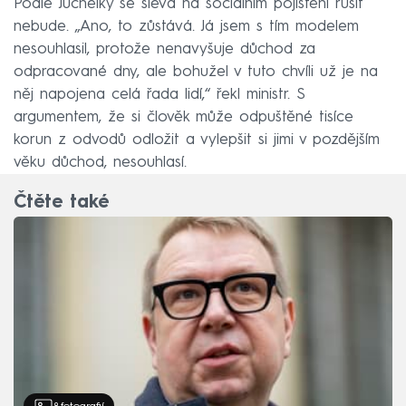
Podle Juchelky se sleva na sociálním pojištění rušit
nebude. „Ano, to zůstává. Já jsem s tím modelem
nesouhlasil, protože nenavyšuje důchod za
odpracované dny, ale bohužel v tuto chvíli už je na
něj napojena celá řada lidí,“ řekl ministr. S
argumentem, že si člověk může odpuštěné tisíce
korun z odvodů odložit a vylepšit si jimi v pozdějším
věku důchod, nesouhlasí.
Čtěte také