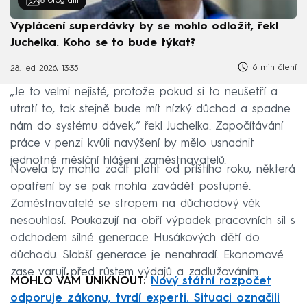
8
fotografií
Vyplácení superdávky by se mohlo odložit, řekl
Juchelka. Koho se to bude týkat?
6 min čtení
28. led 2026, 13:35
„Je to velmi nejisté, protože pokud si to neušetří a
utratí to, tak stejně bude mít nízký důchod a spadne
nám do systému dávek,“ řekl Juchelka. Započítávání
práce v penzi kvůli navýšení by mělo usnadnit
jednotné měsíční hlášení zaměstnavatelů.
Novela by mohla začít platit od příštího roku, některá
opatření by se pak mohla zavádět postupně.
Zaměstnavatelé se stropem na důchodový věk
nesouhlasí. Poukazují na obří výpadek pracovních sil s
odchodem silné generace Husákových dětí do
důchodu. Slabší generace je nenahradí. Ekonomové
zase varují před růstem výdajů a zadlužováním.
MOHLO VÁM UNIKNOUT:
Nový státní rozpočet
odporuje zákonu, tvrdí experti. Situaci označili