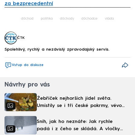
za bezprecedentní
Failed to fetch
důchod
politika
důchody
důchodce
vláda
ČTK
Spolehlivý, rychlý a nezávislý zpravodajský servis.
Vstup do diskuze
Návrhy pro vás
Žebříček nejhorších jídel světa.
Umístily se i tři české pokrmy, vévodí
skandinávská kuchyně
Sníh, jak ho neznáte: Jak rychle
padá i z čeho se skládá. A vločky