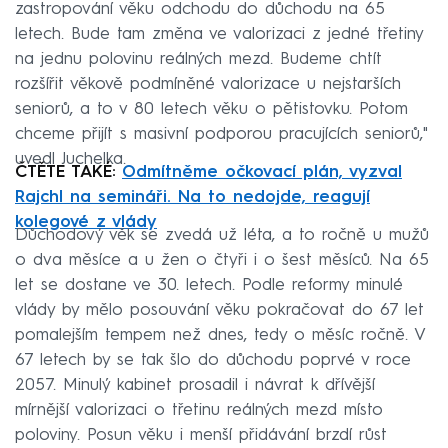
zastropování věku odchodu do důchodu na 65
letech. Bude tam změna ve valorizaci z jedné třetiny
na jednu polovinu reálných mezd. Budeme chtít
rozšířit věkově podmíněné valorizace u nejstarších
seniorů, a to v 80 letech věku o pětistovku. Potom
chceme přijít s masivní podporou pracujících seniorů,"
uvedl Juchelka.
ČTĚTE TAKÉ:
Odmítněme očkovací plán, vyzval
Rajchl na semináři. Na to nedojde, reagují
kolegové z vlády
Důchodový věk se zvedá už léta, a to ročně u mužů
o dva měsíce a u žen o čtyři i o šest měsíců. Na 65
let se dostane ve 30. letech. Podle reformy minulé
vlády by mělo posouvání věku pokračovat do 67 let
pomalejším tempem než dnes, tedy o měsíc ročně. V
67 letech by se tak šlo do důchodu poprvé v roce
2057. Minulý kabinet prosadil i návrat k dřívější
mírnější valorizaci o třetinu reálných mezd místo
poloviny. Posun věku i menší přidávání brzdí růst