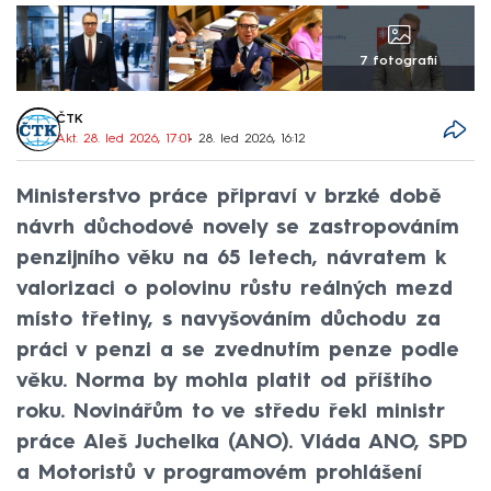
7 fotografií
ČTK
Akt. 28. led 2026, 17:01
• 28. led 2026, 16:12
Ministerstvo práce připraví v brzké době
návrh důchodové novely se zastropováním
penzijního věku na 65 letech, návratem k
valorizaci o polovinu růstu reálných mezd
místo třetiny, s navyšováním důchodu za
práci v penzi a se zvednutím penze podle
věku. Norma by mohla platit od příštího
roku. Novinářům to ve středu řekl ministr
práce Aleš Juchelka (ANO). Vláda ANO, SPD
a Motoristů v programovém prohlášení