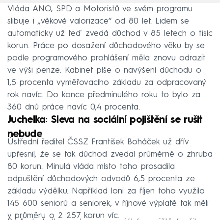
Vláda ANO, SPD a Motoristů ve svém programu
slibuje i „věkové valorizace“ od 80 let. Lidem se
automaticky už teď zvedá důchod v 85 letech o tisíc
korun. Práce po dosažení důchodového věku by se
podle programového prohlášení měla znovu odrazit
ve výši penze. Kabinet píše o navýšení důchodu o
1,5 procenta vyměřovacího základu za odpracovaný
rok navíc. Do konce předminulého roku to bylo za
360 dnů práce navíc 0,4 procenta.
Juchelka: Sleva na sociální pojištění se rušit
nebude
Ústřední ředitel ČSSZ František Boháček už dřív
upřesnil, že se tak důchod zvedal průměrně o zhruba
80 korun. Minulá vláda místo toho prosadila
odpuštění důchodových odvodů 6,5 procenta ze
základu výdělku. Například loni za říjen toho využilo
145 600 seniorů a seniorek, v říjnové výplatě tak měli
v průměru o 2 257 korun víc.