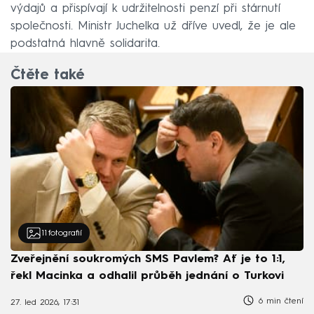
výdajů a přispívají k udržitelnosti penzí při stárnutí
společnosti. Ministr Juchelka už dříve uvedl, že je ale
podstatná hlavně solidarita.
Čtěte také
11
fotografií
Zveřejnění soukromých SMS Pavlem? Ať je to 1:1,
řekl Macinka a odhalil průběh jednání o Turkovi
6 min čtení
27. led 2026, 17:31