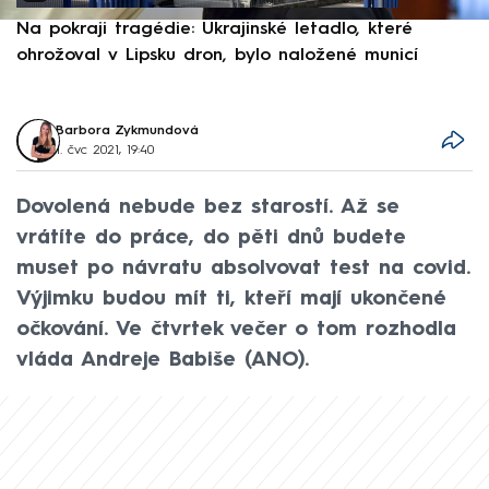
Na pokraji tragédie: Ukrajinské letadlo, které
P
ohrožoval v Lipsku dron, bylo naložené municí
e
Barbora Zykmundová
1. čvc 2021, 19:40
Dovolená nebude bez starostí. Až se
vrátíte do práce, do pěti dnů budete
muset po návratu absolvovat test na covid.
Výjimku budou mít ti, kteří mají ukončené
očkování. Ve čtvrtek večer o tom rozhodla
vláda Andreje Babiše (ANO).