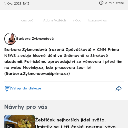
6 min čtení
1. čvc 2021, 16:13
cestování
Adam Vojtěch
vláda
koronavirus
Barbora Zykmundová
Barbora Zykmundová (rozená Zpěváčková) v CNN Prima
NEWS sleduje hlavně dění ve Sněmovně a Strakově
akademii. Politickému zpravodajství se věnovala i před tím
na webu Novinky.cz, kde pracovala šest let.
(Barbora.Zykmundova@iprima.cz)
Vstup do diskuze
Návrhy pro vás
Žebříček nejhorších jídel světa.
Umístily se i tři české pokrmy, vévodí