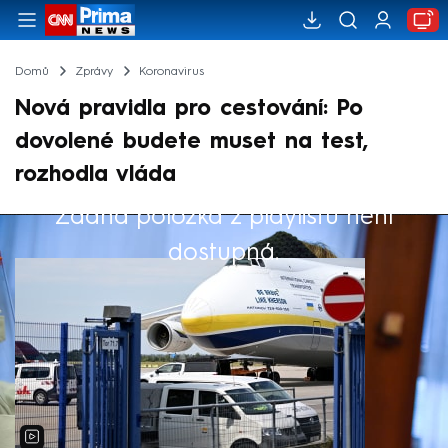
Domů
Zprávy
Koronavirus
Nová pravidla pro cestování: Po
dovolené budete muset na test,
rozhodla vláda
Žádná položka z playlistu není
Výběr redakce
dostupná.