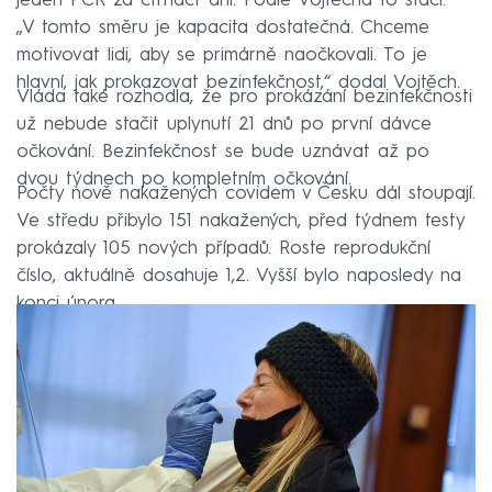
jeden PCR za čtrnáct dní. Podle Vojtěcha to stačí.
„V tomto směru je kapacita dostatečná. Chceme
motivovat lidi, aby se primárně naočkovali. To je
hlavní, jak prokazovat bezinfekčnost,“ dodal Vojtěch.
Vláda také rozhodla, že pro prokázání bezinfekčnosti
už nebude stačit uplynutí 21 dnů po první dávce
očkování. Bezinfekčnost se bude uznávat až po
dvou týdnech po kompletním očkování.
Počty nově nakažených covidem v Česku dál stoupají.
Ve středu přibylo 151 nakažených, před týdnem testy
prokázaly 105 nových případů. Roste reprodukční
číslo, aktuálně dosahuje 1,2. Vyšší bylo naposledy na
konci února.