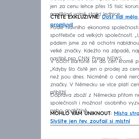
jen za cenu lehce přes 15 tisíc korun
například volně stojící lednice.
ČTĚTE EXKLUZIVNĚ:
Dost lidí mělo
promluvil
Podle hlavního ekonoma společnosti 
spotřebiče od velkých společností. „
pádem jsme za ně ochotni nabídnout
velké značky. Kdežto na západě, nap
nastínil pro CNN Prima NEWS.
V očích Bartoně se do cen kromě pre
„Kdyby šlo čistě jen o prodej za c
než jsou dnes. Nicméně o ceně nero
značky. V Německu se více platí cen
přiblížil.
Doprava zboží z Německa přitom není
společnosti i možnost osobního vyzve
nebo angličtině.
MOHLO VÁM UNIKNOUT:
Místa str
Slyšíte jen řev, zoufají si místní
Fa