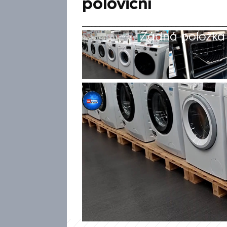
poloviční
Žádná položka z
Tomáš Svítil
13. kvě 2026, 05:44
Při nákupu nového spotřebiče 
zkontrolovat nabídku za hran
prodejen a e-shopů zamíříte d
můžete ušetřit tisíce korun. 
60 procent levněji. Německu p
levnější ceny však neplatí pro