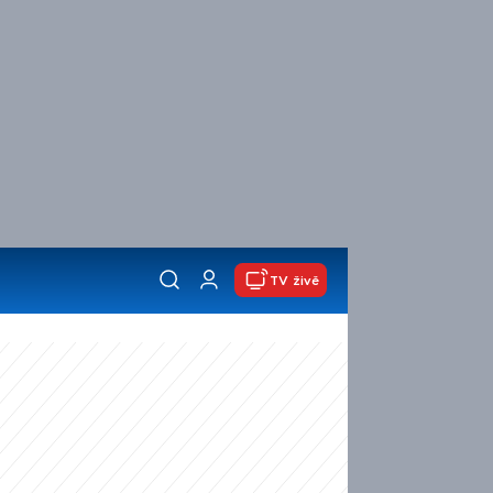
TV živě