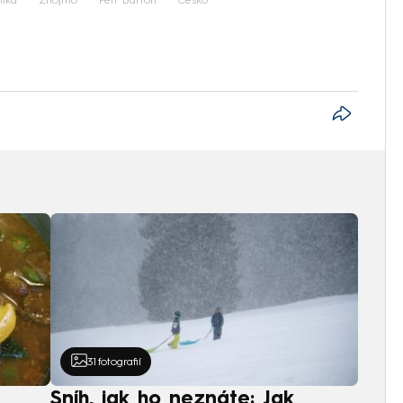
ika
Znojmo
Petr Bartoň
Česko
31
fotografií
Sníh, jak ho neznáte: Jak