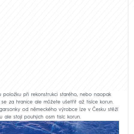
u položku při rekonstrukci starého, nebo naopak
e za hranice ale můžete ušetřit až tisíce korun.
 garsonky od německého výrobce lze v Česku stěží
 ale stojí pouhých osm tisíc korun.