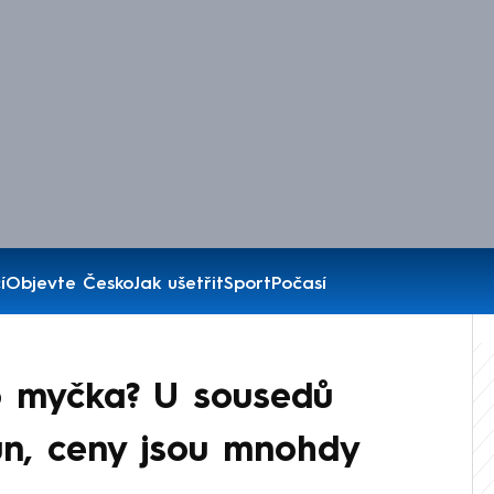
í
Objevte Česko
Jak ušetřit
Sport
Počasí
 myčka? U sousedů
run, ceny jsou mnohdy