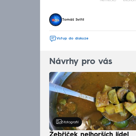
Německo
ekonom
Tomáš Svítil
Vstup do diskuze
Návrhy pro vás
5
fotografií
Žebříček nejhorších jídel