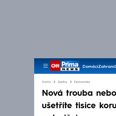
Domácí
Zahranič
Pořady
Domů
Zprávy
Ekonomika
Nová trouba nebo
ušetříte tisíce ko