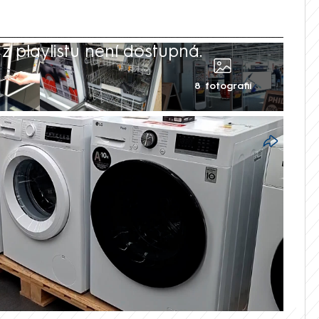
 playlistu není dostupná.
8 fotografií
do kuchyně či koupelny se vyplatí
icemi. Pokud namísto tuzemských
o Německa, při pořízení bílé techniky
Stejné výrobky je tam možné pořídit až o
omáhá silnější trh a větší konkurence,
 veškerý sortiment.