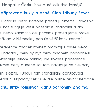
. Naopak v Česku jsou o několik tisíc levnější
 připravené kukly a ohně. Člen Tribuny Sever
Datarun Petra Bartoně preferují tuzemští zákazníci
U nás funguje větší posedlost značkami a tím
 nebo zaplatit více, přičemž preferujeme právě
říklad v Německu, panuje větší konkurence,“
ference značek rovněž promítají i časté slevy.
enu nákladu, měly by být ceny mnohem podobnější
zhoduje jenom náklad, ale rovněž preference
íkové ceny a méně lidí tam nakupuje ve slevách,“
 složitá. Fungují tam standardní doručovací
dnutí. Případný servis je ale nutné řešit v němčině
achu. Bitky romských klanů ochromily Znojmo.
iled to fetch