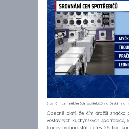
Srovnání cen některých spotřebičů na českém a
Obecně platí, že čím dražší značka a 
vestavných kuchyňských spotřebičů, 
trouby mohou stát i přes 25 tisíc ko