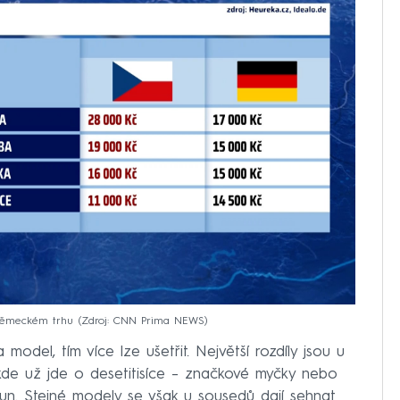
 německém trhu
Zdroj: CNN Prima NEWS
model, tím více lze ušetřit. Největší rozdíly jsou u
kde už jde o desetitisíce – značkové myčky nebo
run. Stejné modely se však u sousedů dají sehnat