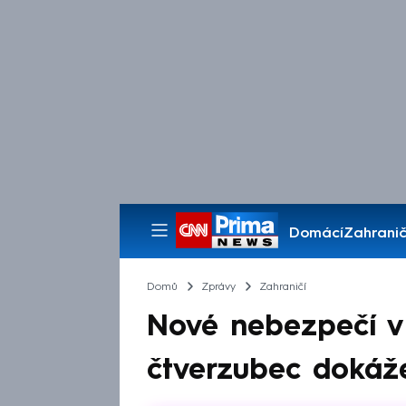
Domácí
Zahranič
Pořady
Domů
Zprávy
Zahraničí
Nové nebezpečí v
čtverzubec dokáže