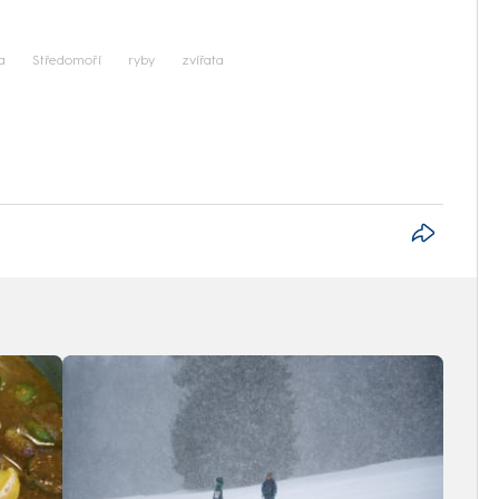
iled to fetch
a
Středomoří
ryby
zvířata