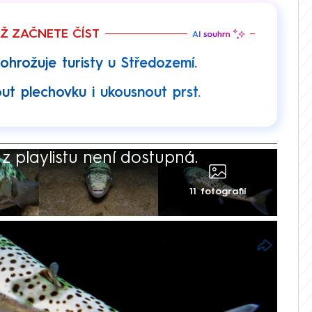
EŽ ZAČNETE ČÍST
ohrožuje turisty u Středozemí.
t plechovku i ukousnout prst.
 playlistu není dostupná.
11 fotografií
te na dovolenou ke Středozemnímu moři,
cka, měli byste zpozornět. V tamních