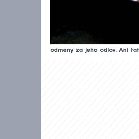
vodách se stále častěji obje
čtverzubec stříbropásý. Její 
prorazí plechovku a člověku 
Nebezpečí navíc nekončí ani p
šíření tohoto invazního druhu
odměny za jeho odlov. Ani tat