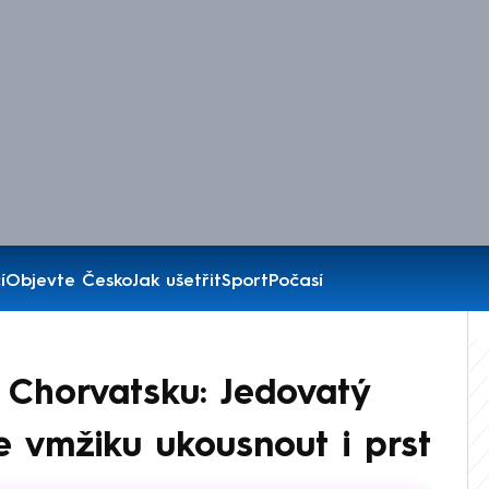
í
Objevte Česko
Jak ušetřit
Sport
Počasí
 Chorvatsku: Jedovatý
 vmžiku ukousnout i prst