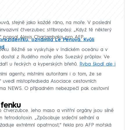
uvá, stejně jako každé ráno, na moře. V poslední
 invazivní čtverzubec stříbropásý. „Když tě některý
,“ popsal Alexis Charlambakis pro AFP.
rezidentku, oznámila Le Penová. Kvůli
ud
ovku. Běžně se vyskytuje v Indickém oceánu a v
e dostal z Rudého moře přes Suezský průplav. Ve
daří u řeckých a kyperských břehů.
Ryba škodí ale i
ními agenty, místními autoritami i o tom, že se
,“ uvedl místopředseda Asociace cestovních
ima NEWS. O případném nebezpečí pak cestovní
 fenku
 čtverzubce. Jeho maso a vnitřní orgány jsou silně
n tetrodotoxin. „Způsobuje srdeční selhání a
yžaduje extrémní opatrnost,“ řekla pro AFP mořská