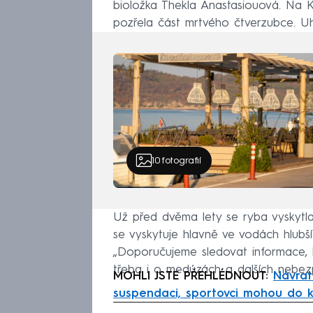
bioložka Thekla Anastasiouová. Na Kr
pozřela část mrtvého čtverzubce. Uh
10
fotografií
Už před dvěma lety se ryba vyskytla
se vyskytuje hlavně ve vodách hlubšíc
„Doporučujeme sledovat informace, kte
třeba i o medúzách a dalších nebez
MOHLI JSTE PŘEHLÉDNOUT:
Návrat
suspendaci, sportovci mohou do kv