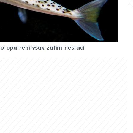
vuje nebezpečně jedovatá ryba –
mimořádně silné zuby bez problémů
dokážou během okamžiku ukousnout prst.
o jejím uhynutí. Řecké úřady se snaží
 zamezit a rybářům nabízejí finanční
o opatření však zatím nestačí.