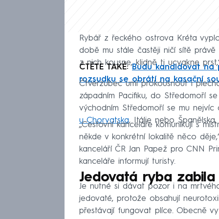
Rybář z řeckého ostrova Kréta vyplo
době mu stále častěji ničí sítě právě
z nich kousne, klidně ti ucvakne prst
ČTĚTE TAKÉ:
Budu kandidovat na p
rozsudku se obrátí na kasační so
Čtverzubec umí prokousnout i plech
západním Pacifiku, do Středomoří s
východním Středomoří se mu nejvíc 
u Chorvatska
, Itálie nebo Španělska.
„Cestovní kanceláře komunikují s míst
někde v konkrétní lokalitě něco děje
kanceláří ČR Jan Papež pro CNN Pr
kanceláře informují turisty.
Jedovatá ryba zabila
Je nutné si dávat pozor i na mrtvého
jedovaté, protože obsahují neurotoxi
přestávají fungovat plíce. Obecně v