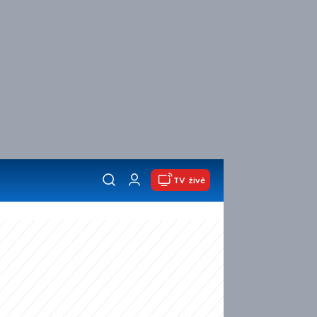
TV živě