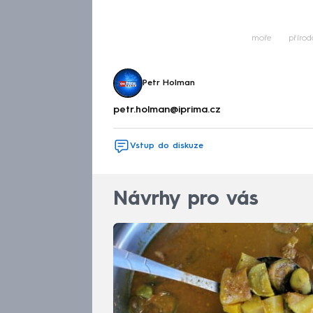
Fa
moře
přírod
Petr Holman
petr.holman@iprima.cz
Vstup do diskuze
Návrhy pro vás