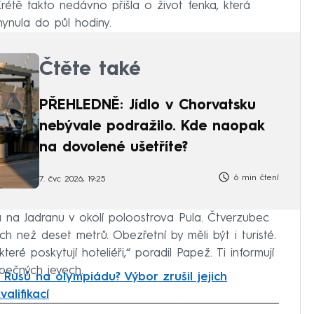
étě takto nedávno přišla o život fenka, která
ynula do půl hodiny.
Čtěte také
PŘEHLEDNĚ: Jídlo v Chorvatsku
nebývale podražilo. Kde naopak
na dovolené ušetříte?
6 min čtení
7. čvc 2026, 19:25
 na Jadranu v okolí poloostrova Pula. Čtverzubec
h než deset metrů. Obezřetní by měli být i turisté.
ré poskytují hoteliéři,“ poradil Papež. Ti informují
pečných jevech.
 Rusů na olympiádu? Výbor zrušil jejich
alifikací