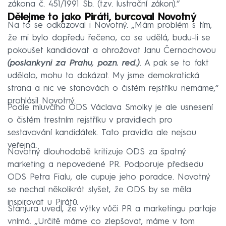
zákona č. 451/1991 Sb. (tzv. lustrační zákon).“
Dělejme to jako Piráti, burcoval Novotný
Na to se odkazoval i Novotný. „Mám problém s tím,
že mi bylo dopředu řečeno, co se udělá, budu-li se
pokoušet kandidovat a ohrožovat Janu Černochovou
(poslankyni za Prahu, pozn. red.)
. A pak se to fakt
udělalo, mohu to dokázat. My jsme demokratická
strana a nic ve stanovách o čistém rejstříku nemáme,“
prohlásil Novotný.
Podle mluvčího ODS Václava Smolky je ale usnesení
o čistém trestním rejstříku v pravidlech pro
sestavování kandidátek. Tato pravidla ale nejsou
veřejná.
Novotný dlouhodobě kritizuje ODS za špatný
marketing a nepovedené PR. Podporuje předsedu
ODS Petra Fialu, ale cupuje jeho poradce. Novotný
se nechal několikrát slyšet, že ODS by se měla
inspirovat u Pirátů.
Stanjura uvedl, že výtky vůči PR a marketingu partaje
vnímá. „Určitě máme co zlepšovat, máme v tom