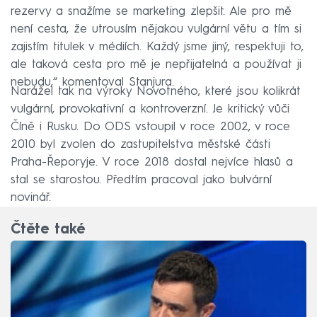
rezervy a snažíme se marketing zlepšit. Ale pro mě
není cesta, že utrousím nějakou vulgární větu a tím si
zajistím titulek v médiích. Každý jsme jiný, respektuji to,
ale taková cesta pro mě je nepřijatelná a používat ji
nebudu,“ komentoval Stanjura.
Narážel tak na výroky Novotného, které jsou kolikrát
vulgární, provokativní a kontroverzní. Je kritický vůči
Číně i Rusku. Do ODS vstoupil v roce 2002, v roce
2010 byl zvolen do zastupitelstva městské části
Praha-Řeporyje. V roce 2018 dostal nejvíce hlasů a
stal se starostou. Předtím pracoval jako bulvární
novinář.
Čtěte také