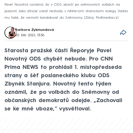
Pavel Novotný oznámil, že v ODS skončí po sněmovních volbách na
podzim. Jako důvod uvedl neshody s některými stranickými kolegy. Vadilo
mu také, že nemohl kandidovat do Sněmovny.
Zdroj: Profimedia.cz
Barbora Zykmundová
20. bře 2021, 13:36
Starosta pražské části Řeporyje Pavel
Novotný ODS chybět nebude. Pro CNN
Prima NEWS to prohlásil 1. místopředseda
strany a šéf poslaneckého klubu ODS
Zbyněk Stanjura. Novotný tento týden
oznámil, že po volbách do Sněmovny od
občanských demokratů odejde. „Zachovali
se ke mně uboze,“ vysvětloval.