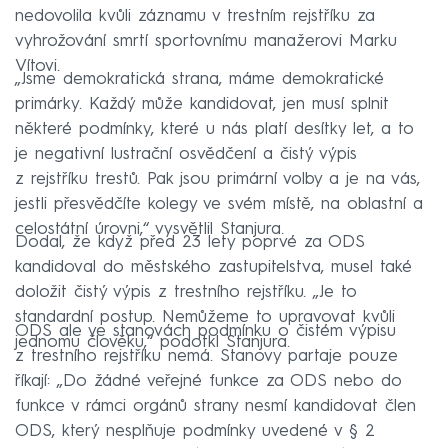
nedovolila kvůli záznamu v trestním rejstříku za
vyhrožování smrtí sportovnímu manažerovi Marku
Vítovi.
„Jsme demokratická strana, máme demokratické
primárky. Každý může kandidovat, jen musí splnit
některé podmínky, které u nás platí desítky let, a to
je negativní lustrační osvědčení a čistý výpis
z rejstříku trestů. Pak jsou primární volby a je na vás,
jestli přesvědčíte kolegy ve svém místě, na oblastní a
celostátní úrovni,“ vysvětlil Stanjura.
Dodal, že když před 23 lety poprvé za ODS
kandidoval do městského zastupitelstva, musel také
doložit čistý výpis z trestního rejstříku. „Je to
standardní postup. Nemůžeme to upravovat kvůli
ODS ale ve stanovách podmínku o čistém výpisu
jednomu člověku,“ podotkl Stanjura.
z trestního rejstříku nemá. Stanovy partaje pouze
říkají: „Do žádné veřejné funkce za ODS nebo do
funkce v rámci orgánů strany nesmí kandidovat člen
ODS, který nesplňuje podmínky uvedené v § 2