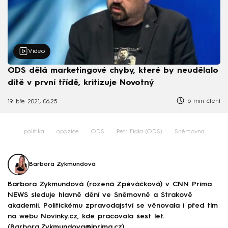
Video
ODS dělá marketingové chyby, které by neudělalo
dítě v první třídě, kritizuje Novotný
6 min čtení
19. bře 2021, 06:25
politika
opozice
ODS
Petr Fiala (ODS)
Sněmovna
Barbora Zykmundová
Barbora Zykmundová (rozená Zpěváčková) v CNN Prima
NEWS sleduje hlavně dění ve Sněmovně a Strakově
akademii. Politickému zpravodajství se věnovala i před tím
na webu Novinky.cz, kde pracovala šest let.
(Barbora.Zykmundova@iprima.cz)