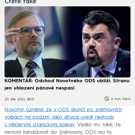
Čtěte také
KOMENTÁŘ: Odchod Novotného ODS ublíží. Stranu
jen uhlazení pánové nespasí
6 min čtení
20. bře 2021, 08:12
Novotný oznámil, že v ODS skončí po sněmovních
volbách na podzim. Jako důvod uvedl neshody
s některými stranickými kolegy
. Vadilo mu také, že
nemohl kandidovat do Sněmovny. ODS mu to