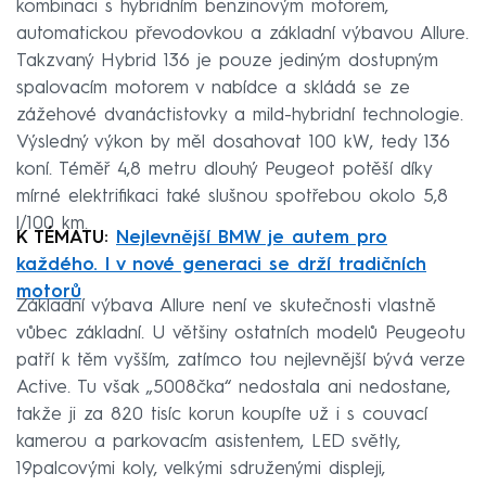
kombinaci s hybridním benzinovým motorem,
automatickou převodovkou a základní výbavou Allure.
Takzvaný Hybrid 136 je pouze jediným dostupným
spalovacím motorem v nabídce a skládá se ze
zážehové dvanáctistovky a mild-hybridní technologie.
Výsledný výkon by měl dosahovat 100 kW, tedy 136
koní. Téměř 4,8 metru dlouhý Peugeot potěší díky
mírné elektrifikaci také slušnou spotřebou okolo 5,8
l/100 km.
K TÉMATU:
Nejlevnější BMW je autem pro
každého. I v nové generaci se drží tradičních
motorů
Základní výbava Allure není ve skutečnosti vlastně
vůbec základní. U většiny ostatních modelů Peugeotu
patří k těm vyšším, zatímco tou nejlevnější bývá verze
Active. Tu však „5008čka“ nedostala ani nedostane,
takže ji za 820 tisíc korun koupíte už i s couvací
kamerou a parkovacím asistentem, LED světly,
19palcovými koly, velkými sdruženými displeji,