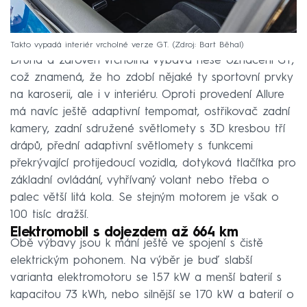
Takto vypadá interiér vrcholné verze GT.
Zdroj: Bart Běhal
Druhá a zároveň vrcholná výbava nese označení GT,
což znamená, že ho zdobí nějaké ty sportovní prvky
na karoserii, ale i v interiéru. Oproti provedení Allure
má navíc ještě adaptivní tempomat, ostřikovač zadní
kamery, zadní sdružené světlomety s 3D kresbou tří
drápů, přední adaptivní světlomety s funkcemi
překrývající protijedoucí vozidla, dotyková tlačítka pro
základní ovládání, vyhřívaný volant nebo třeba o
palec větší litá kola. Se stejným motorem je však o
100 tisíc dražší.
Elektromobil s dojezdem až 664 km
Obě výbavy jsou k mání ještě ve spojení s čistě
elektrickým pohonem. Na výběr je buď slabší
varianta elektromotoru se 157 kW a menší baterií s
kapacitou 73 kWh, nebo silnější se 170 kW a baterií o