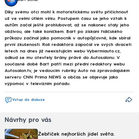
Bart Běhal
Díky svému otci mohl k motoristickému světu přičichnout
už ve velmi útlém věku. Postupem času se jeho vztah k
autům začal ještě prohlubovat, až se nakonec staly jeho
obživou, ale také koníčkem. Bart po získaní řidičského
průkazu začínal jako pomocník v autopůjčovně, kde sbíral
první zkušenosti. Roli redaktora započal ve svých dvaceti
letech na dnes již neexistujícím webu Vybermiauto.cz,
odkud se mu otevřely brány právě do Autosalonu. V
současné době Bart patří mezi přední redaktory webu
Autosalon.tv, je vedoucím rubriky Auto na zpravodajském
serveru CNN Prima NEWS a občas se objevuje jako
výpomoc v televizním pořadu.
Vstup do diskuze
Návrhy pro vás
Žebříček nejhorších jídel světa.