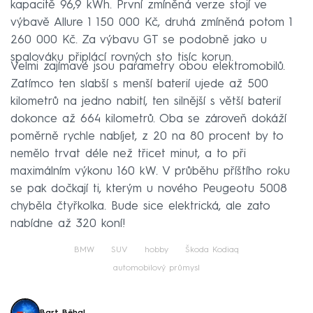
kapacitě 96,9 kWh. První zmíněná verze stojí ve
výbavě Allure 1 150 000 Kč, druhá zmíněná potom 1
260 000 Kč. Za výbavu GT se podobně jako u
spalováku připlácí rovných sto tisíc korun.
Velmi zajímavé jsou parametry obou elektromobilů.
Zatímco ten slabší s menší baterií ujede až 500
kilometrů na jedno nabití, ten silnější s větší baterií
dokonce až 664 kilometrů. Oba se zároveň dokáží
poměrně rychle nabíjet, z 20 na 80 procent by to
nemělo trvat déle než třicet minut, a to při
maximálním výkonu 160 kW. V průběhu příštího roku
se pak dočkají ti, kterým u nového Peugeotu 5008
chyběla čtyřkolka. Bude sice elektrická, ale zato
nabídne až 320 koní!
BMW
SUV
hobby
Škoda Kodiaq
automobilový průmysl