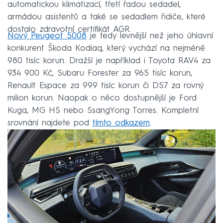
automatickou klimatizací, třetí řadou sedadel,
armádou asistentů a také se sedadlem řidiče, které
dostalo zdravotní certifikát AGR.
Nový Peugeot 5008
je tedy levnější než jeho úhlavní
konkurent Škoda Kodiaq, který vychází na nejméně
980 tisíc korun. Dražší je například i Toyota RAV4 za
934 900 Kč, Subaru Forester za 965 tisíc korun,
Renault Espace za 999 tisíc korun či DS7 za rovný
milion korun. Naopak o něco dostupnější je Ford
Kuga, MG HS nebo SsangYong Torres. Kompletní
srovnání najdete pod
tímto odkazem
.