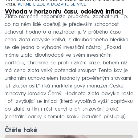
kříže.
KLIKNĚTE ZDE A DOZVÍTE SE VÍCE
Výhoda v horizontu času, odolává inflaci
Zlato nicméně nepomůže prudkému zbohatnutí. To,
co na něm lidé oceňují, je především schopnost
uchovat hodnotu a neztrácet ji. V průběhu času
cena zlata obvykle kolísá, z dlouhodobého hlediska
se ale jedná o výhodný investiční nástroj. „Pokud
máme zlato dlouhodobě ve svém investičním
portfoliu, chráníme se proti rizikům krize, během níž
má cena zlata velký potenciál stoupat. Tento kov je
unikátním uchovatelem hodnoty prověřeným stovkami
let zkušeností,“ říká marktetingový manažer České
mincovny Jaroslav Černý. Hodnota zlata obvykle roste
i při zvyšující se inflaci (která vyvolává vyšší poptávku
po zlatě a tím i růst ceny) a při snižování úroků
(centrální banky k tomuto kroku aktuálně přistupují).
Čtěte také