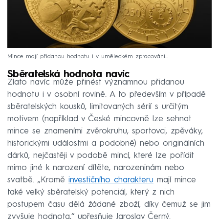
Mince mají přidanou hodnotu i v uměleckém zpracování...
Sběratelská hodnota navíc
Zlato navíc může přinést významnou přidanou
hodnotu i v osobní rovině. A to především v případě
sběratelských kousků, limitovaných sérií s určitým
motivem (například v České mincovně lze sehnat
mince se znameními zvěrokruhu, sportovci, zpěváky,
historickými událostmi a podobně) nebo originálních
dárků, nejčastěji v podobě mincí, které lze pořídit
mimo jiné k narození dítěte, narozeninám nebo
svatbě. „Kromě
investičního charakteru
mají mince
také velký sběratelský potenciál, který z nich
postupem času dělá žádané zboží, díky čemuž se jim
zvyšuje hodnota,“ upřesňuje Jaroslav Černý.