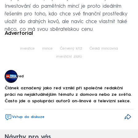
Investování do pamětních mincí je proto ideálním
řešením pro toho, kdo chce své finanční prostředky
uložit do drahých kovů, ale navíc chce vlastnit také
něco, co má svou sběratelskou cenu.
Advertorial
investice
mince
Červený kříž
Česká mincovna
investiční zlato
red
Článek označený jako red vznikl při společné redakční
práci na nejaktuálnějším tématu z domova nebo ze světa.
Často jde o spolupráci autorů on-linové a televizní sekce.
Vstup do diskuze
Návrhy pro vás