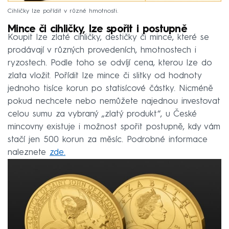
Cihličky lze pořídit v různé hmotnosti.
Mince či cihličky, lze spořit i postupně
Koupit lze zlaté cihličky, destičky či mince, které se
prodávají v různých provedeních, hmotnostech i
ryzostech. Podle toho se odvíjí cena, kterou lze do
zlata vložit. Pořídit lze mince či slitky od hodnoty
jednoho tisíce korun po statisícové částky. Nicméně
pokud nechcete nebo nemůžete najednou investovat
celou sumu za vybraný „zlatý produkt“, u České
mincovny existuje i možnost spořit postupně, kdy vám
stačí jen 500 korun za měsíc. Podrobné informace
naleznete
zde.