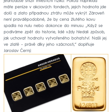
jednoduše snížit investiční riziko. Pokud například
máte peníze v akciových fondech, jejich hodnota jde
dolů a zlato případnou ztrátu může vykrýt. Zároveň
není pravděpodobné, že by cena žlutého kovu
spadla na nulu nebo dokonce do minusu. „Když se
podíváme zpět do historie, lidé vždy hledali způsob,
jak uchovat hodnotu vytvořeného bohatství. Našli jej
ve zlatě – právě díky jeho vzácnosti,“ doplňuje
Jaroslav Černý.