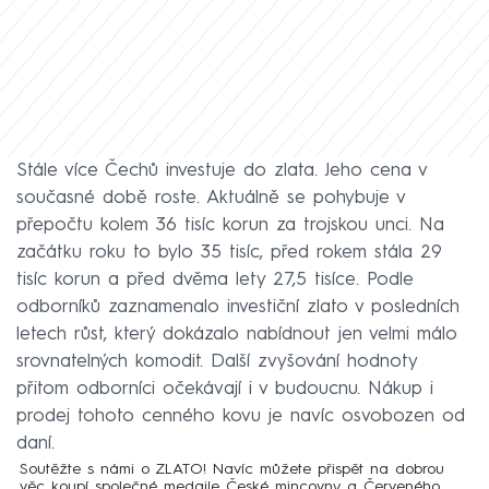
Stále více Čechů investuje do zlata. Jeho cena v
současné době roste. Aktuálně se pohybuje v
přepočtu kolem 36 tisíc korun za trojskou unci. Na
začátku roku to bylo 35 tisíc, před rokem stála 29
tisíc korun a před dvěma lety 27,5 tisíce. Podle
odborníků zaznamenalo investiční zlato v posledních
letech růst, který dokázalo nabídnout jen velmi málo
srovnatelných komodit. Další zvyšování hodnoty
přitom odborníci očekávají i v budoucnu. Nákup i
prodej tohoto cenného kovu je navíc osvobozen od
daní.
Soutěžte s námi o ZLATO! Navíc můžete přispět na dobrou
věc koupí společné medaile České mincovny a Červeného