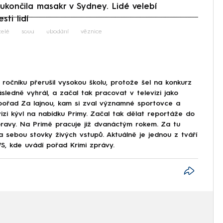
končila masakr v Sydney. Lidé velebí
sti lidí
iled to fetch
elé
soud
ubodání
věznice
ročníku přerušil vysokou školu, protože šel na konkurz
ásledně vyhrál, a začal tak pracovat v televizi jako
 pořad Za lajnou, kam si zval významné sportovce a
evizi kývl na nabídku Primy. Začal tak dělat reportáže do
Moravy. Na Primě pracuje již dvanáctým rokem. Za tu
a sebou stovky živých vstupů. Aktuálně je jednou z tváří
, kde uvádí pořad Krimi zprávy.