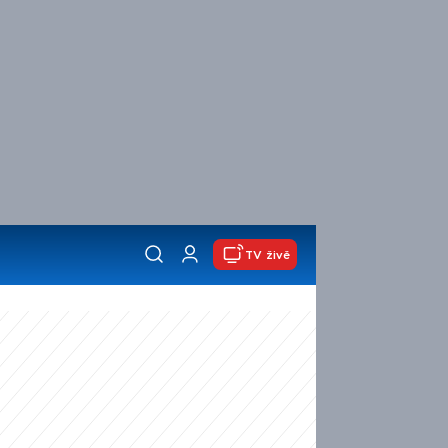
TV živě