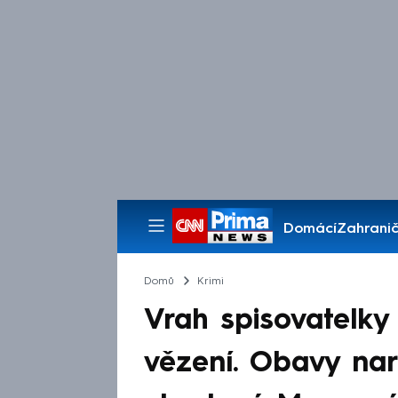
Domácí
Zahranič
Pořady
Domů
Krimi
Vrah spisovatelky
vězení. Obavy narů