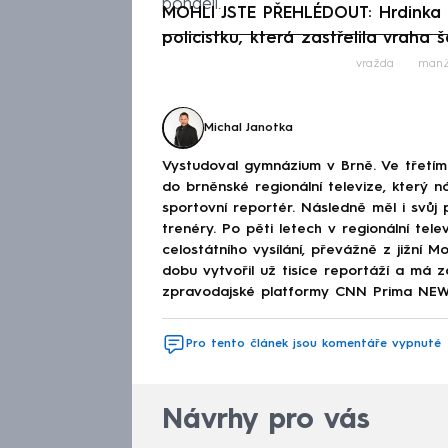
pondělí.
MOHLI JSTE PŘEHLÉDOUT: Hrdinka u
policistku, která zastřelila vraha še
Fa
vražda
manž
Michal Janotka
Vystudoval gymnázium v Brně. Ve třetím 
do brněnské regionální televize, který n
sportovní reportér. Následně měl i svůj
trenéry. Po pěti letech v regionální tel
celostátního vysílání, převážně z jižní 
dobu vytvořil už tisíce reportáží a má z
zpravodajské platformy CNN Prima NEWS
Pro tento článek jsou komentáře vypnuté
Návrhy pro vás