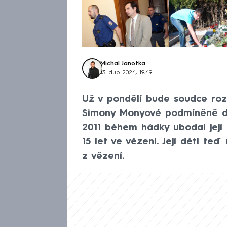
Michal Janotka
13. dub 2024, 19:49
Už v pondělí bude soudce rozh
Simony Monyové podmíněně do
2011 během hádky ubodal její 
15 let ve vězení. Její děti teď
z vězení.