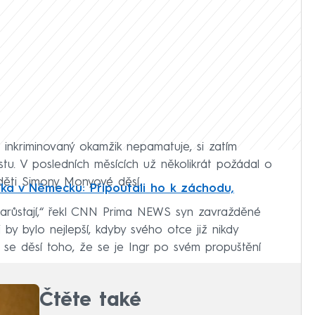
na inkriminovaný okamžik nepamatuje, si zatím
stu. V posledních měsících už několikrát požádal o
děti Simony Monyové děsí.
íka v Německu: Připoutali ho k záchodu,
 narůstají,“ řekl CNN Prima NEWS syn zavražděné
by bylo nejlepší, kdyby svého otce již nikdy
i se děsí toho, že se je Ingr po svém propuštění
Čtěte také