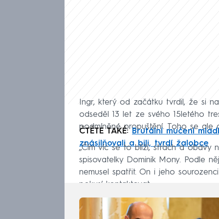
Ingr, který od začátku tvrdil, že si 
odseděl 13 let ze svého 15letého tre
podmíněné propuštění. Toho se ale 
ČTĚTE TAKÉ:
Brutální mučení mlad
znásilňovali a bili, tvrdí žalobce
„Čím víc se to blíží, strach a obavy
spisovatelky Dominik Mony. Podle něj 
nemusel spatřit. On i jeho sourozenc
pokusí kontaktovat.