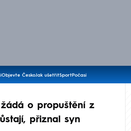
í
Objevte Česko
Jak ušetřit
Sport
Počasí
 žádá o propuštění z
stají, přiznal syn