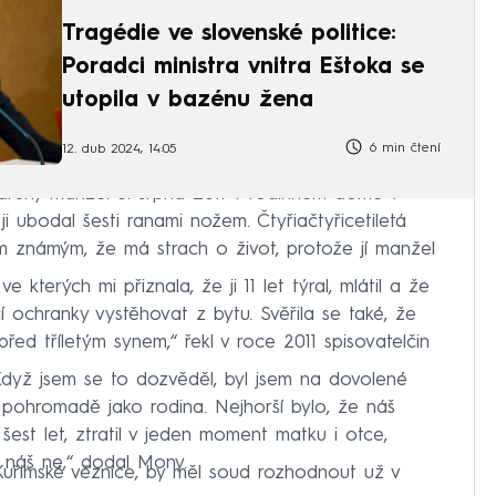
Tragédie ve slovenské politice:
Poradci ministra vnitra Eštoka se
utopila v bazénu žena
6 min čtení
12. dub 2024, 14:05
í druhý manžel 3. srpna 2011 v rodinném domě v
i ubodal šesti ranami nožem. Čtyřiačtyřicetiletá
ým známým, že má strach o život, protože jí manžel
kterých mi přiznala, že ji 11 let týral, mlátil a že
ochranky vystěhovat z bytu. Svěřila se také, že
 před tříletým synem,“ řekl v roce 2011 spisovatelčin
„Když jsem se to dozvěděl, byl jsem na dovolené
t pohromadě jako rodina. Nejhorší bylo, že náš
šest let, ztratil v jeden moment matku i otce,
, náš ne,“ dodal Mony.
y Kuřimské věznice, by měl soud rozhodnout už v