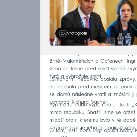
4
fotografií
Oblíbenou spisovatelku zavraždil jej
Brně-Maloměřicích a Obřanech. Ingr j
žena se těsně před smrtí svěřila sv
týrá a vyhrožuje smrtí.
„Simona mi nedávno poslala zprávy, ve 
ho nechala před měsícem za pomocí 
se domů následně vrátil a znásilnil ji
kamarád Richard Sacher.
Syn na tu dobu vzpomíná s lítostí. 
mimo republiku. Snažili jsme se drže
mladší bratr, kterému bylo v té době 
protože Ingr je jeho biologický otec
O tom, jestli Boris Ingr opustí brán