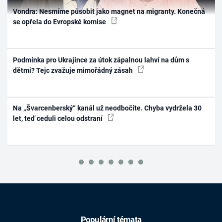
Vondra: Nesmíme působit jako magnet na migranty. Konečná
se opřela do Evropské komise
Podmínka pro Ukrajince za útok zápalnou lahví na dům s
dětmi? Tejc zvažuje mimořádný zásah
Na „Švarcenberský“ kanál už neodbočíte. Chyba vydržela 30
let, teď ceduli celou odstraní
Populární témata