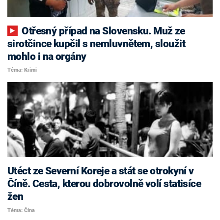
Otřesný případ na Slovensku. Muž ze
sirotčince kupčil s nemluvnětem, sloužit
mohlo i na orgány
Téma: Krimi
Utéct ze Severní Koreje a stát se otrokyní v
Číně. Cesta, kterou dobrovolně volí statisíce
žen
Téma: Čína