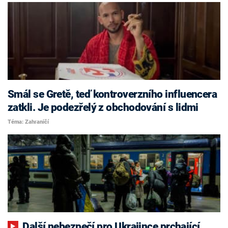
Smál se Gretě, teď kontroverzního influencera
zatkli. Je podezřelý z obchodování s lidmi
Téma: Zahraničí
Další nebezpečí pro Ukrajince prchající