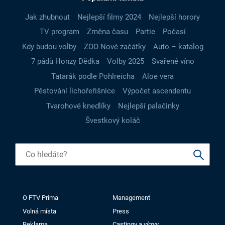
Jak zhubnout
Nejlepší filmy 2024
Nejlepší horory
TV program
Změna času
Partie
Počasí
Kdy budou volby
ZOO Nové začátky
Auto – katalog
7 pádů Honzy Dědka
Volby 2025
Svařené víno
Tatarák podle Pohlreicha
Aloe vera
Pěstování lichořeřišnice
Výpočet ascendentu
Tvarohové knedlíky
Nejlepší palačinky
Švestkový koláč
O FTV Prima
Management
Volná místa
Press
Reklama
Castingy a výzvy