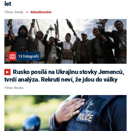
let
Téma: Soudy
Aktualizováno
■
13 fotografií
Rusko posílá na Ukrajinu stovky Jemenců,
tvrdí analýza. Rekruti neví, že jdou do války
Téma: Rusko