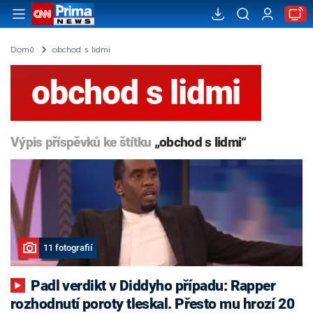
Domů
obchod s lidmi
obchod s lidmi
Výpis příspěvků ke štítku
„obchod s lidmi“
11 fotografií
Padl verdikt v Diddyho případu: Rapper
rozhodnutí poroty tleskal. Přesto mu hrozí 20