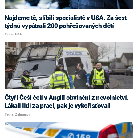
Najdeme tě, slíbili specialisté v USA. Za šest
týdnů vypátrali 200 pohřešovaných dětí
Téma: USA
Čtyři Češi čelí v Anglii obvinění z nevolnictví.
Lákali lidi za prací, pak je vykořisťovali
Téma: Zahraničí