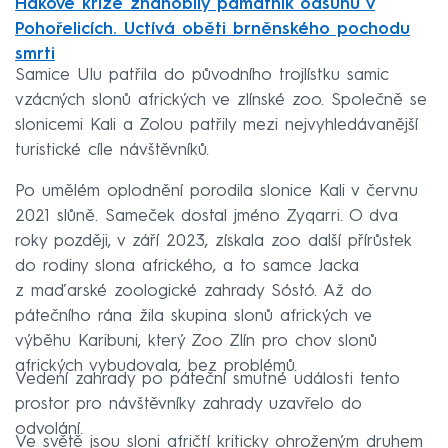
Hákové kříže zhanobily památník odsunu v
Pohořelicích. Uctívá oběti brněnského pochodu
smrti
Samice Ulu patřila do původního trojlístku samic
vzácných slonů afrických ve zlínské zoo. Společně se
slonicemi Kali a Zolou patřily mezi nejvyhledávanější
turistické cíle návštěvníků.
Po umělém oplodnění porodila slonice Kali v červnu
2021 slůně. Sameček dostal jméno Zyqarri. O dva
roky později, v září 2023, získala zoo další přírůstek
do rodiny slona afrického, a to samce Jacka
z maďarské zoologické zahrady Sóstó. Až do
pátečního rána žila skupina slonů afrických ve
výběhu Karibuni, který Zoo Zlín pro chov slonů
afrických vybudovala, bez problémů.
Vedení zahrady po páteční smutné události tento
prostor pro návštěvníky zahrady uzavřelo do
odvolání.
Ve světě jsou sloni afričtí kriticky ohroženým druhem