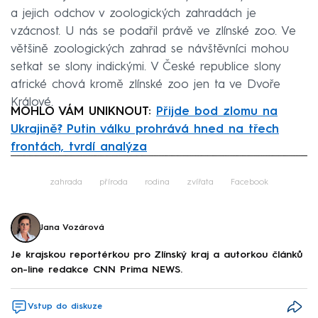
a jejich odchov v zoologických zahradách je
vzácnost. U nás se podařil právě ve zlínské zoo. Ve
většině zoologických zahrad se návštěvníci mohou
setkat se slony indickými. V České republice slony
africké chová kromě zlínské zoo jen ta ve Dvoře
Králové.
MOHLO VÁM UNIKNOUT:
Přijde bod zlomu na
Ukrajině? Putin válku prohrává hned na třech
frontách, tvrdí analýza
Failed to fetch
zahrada
příroda
rodina
zvířata
Facebook
Jana Vozárová
Je krajskou reportérkou pro Zlínský kraj a autorkou článků
on-line redakce CNN Prima NEWS.
Vstup do diskuze