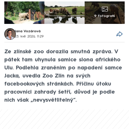
9 fotografií
Jana Vozárová
23. kvě 2026, 11:29
Ze zlínské zoo dorazila smutná zpráva. V
pátek tam uhynula samice slona afrického
Ulu. Podlehla zraněním po napadení samce
Jacka, uvedla Zoo Zlín na svých
facebookových stránkách. Příčinu útoku
pracovníci zahrady šetří, důvod je podle
nich však „nevysvětlitelný“.