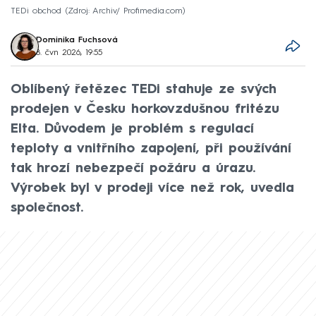
TEDi obchod
Zdroj: Archiv/ Profimedia.com
Dominika Fuchsová
8. čvn 2026, 19:55
Oblíbený řetězec TEDi stahuje ze svých
prodejen v Česku horkovzdušnou fritézu
Elta. Důvodem je problém s regulací
teploty a vnitřního zapojení, při používání
tak hrozí nebezpečí požáru a úrazu.
Výrobek byl v prodeji více než rok, uvedla
společnost.