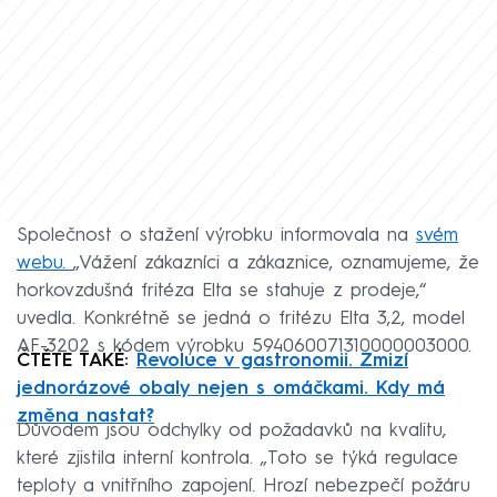
Společnost o stažení výrobku informovala na
svém
webu.
„Vážení zákazníci a zákaznice, oznamujeme, že
horkovzdušná fritéza Elta se stahuje z prodeje,“
uvedla. Konkrétně se jedná o fritézu Elta 3,2, model
AF-3202 s kódem výrobku 594060071310000003000.
ČTĚTE TAKÉ:
Revoluce v gastronomii. Zmizí
jednorázové obaly nejen s omáčkami. Kdy má
změna nastat?
Důvodem jsou odchylky od požadavků na kvalitu,
které zjistila interní kontrola. „Toto se týká regulace
teploty a vnitřního zapojení. Hrozí nebezpečí požáru