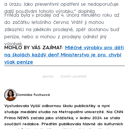
a úrazu. Jako preventivní opatření se nedoporučuje
další používání tohoto výrobku,“ doplnila.
Fritéza byla v prodeji od 4. února minulého roku až
do začátku letošního června. Vrátit ji mohou
zákazníci na jakékoliv prodejně, zpět dostanou buď
peníze, nebo si mohou z prodejny odnést jiný
výrobek.
MOHLO BY VÁS ZAJÍMAT:
Mléčné výrobky pro děti
na školách každý den? Ministerstvo je pro, chybí
však peníze
Failed to fetch
peníze
životní prostředí
Dominika Fuchsová
Vystudovala Vyšší odbornou školu publicistiky a nyní
studuje mediální studia na Metropolitní univerzitě. Na CNN
Prima NEWS začala jako stážistka, v lednu 2024 se stala
součástí redakce. Předtím publikovala hlavně do kulturních