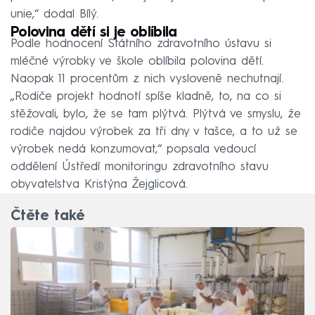
unie,“ dodal Bílý.
Polovina dětí si je oblíbila
Podle hodnocení Státního zdravotního ústavu si
mléčné výrobky ve škole oblíbila polovina dětí.
Naopak 11 procentům z nich vysloveně nechutnají.
„Rodiče projekt hodnotí spíše kladně, to, na co si
stěžovali, bylo, že se tam plýtvá. Plýtvá ve smyslu, že
rodiče najdou výrobek za tři dny v tašce, a to už se
výrobek nedá konzumovat,“ popsala vedoucí
oddělení Ústředí monitoringu zdravotního stavu
obyvatelstva Kristýna Žejglicová.
Čtěte také