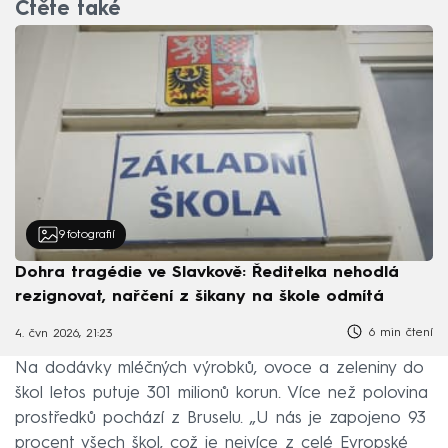
Čtěte také
9
fotografií
Dohra tragédie ve Slavkově: Ředitelka nehodlá
rezignovat, nařčení z šikany na škole odmítá
6 min čtení
4. čvn 2026, 21:23
Na dodávky mléčných výrobků, ovoce a zeleniny do
škol letos putuje 301 milionů korun. Více než polovina
prostředků pochází z Bruselu. „U nás je zapojeno 93
procent všech škol, což je nejvíce z celé Evropské