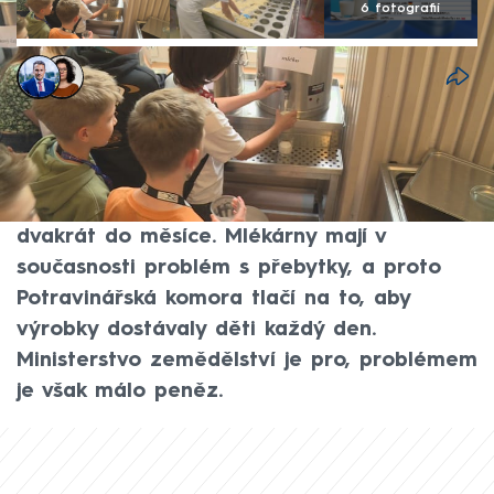
6 fotografií
Jan Krejsa
,
Dominika Fuchsová
7. čvn 2026, 21:54
Program Mléko do škol funguje už řadu let.
Teď ovšem už jen pro děti na prvním
stupni, které dostávají mléčné výrobky
dvakrát do měsíce. Mlékárny mají v
současnosti problém s přebytky, a proto
Potravinářská komora tlačí na to, aby
výrobky dostávaly děti každý den.
Ministerstvo zemědělství je pro, problémem
je však málo peněz.