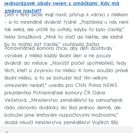
jednorázové obaly nejen s omáčkami. Kdy má
změna nastat?
Děti v této škole mají navíc přístup k várnici s mlékem
- a to minimálně dvakrát týdně. „Poptávka u nás není
tak velká, ale určitě by uvítaly, kdyby to bylo častěji,“
řekla Smažíková. „Mně to stačí asi takhle, ale klidně
by to mohlo být častěji,“ souhlasila žačka.
Potravinářská komora chce, aby děti dostávaly
výrobek z mléka každý školní den a ne pouze
dvakrát do měsíce. „Navýšit počet spotřebitelů, tedy
těch, kteří si zvyknou na mléko. K tomu sloužilo právě
školní mléko, a to se bohužel teď tím velkým
omezením nedaří,“ uvedla pro CNN Prima NEWS
prezidentka Potravinářské komory ČR Dana
Večeřová. „Ministerstvo zemědělství by samozřejmě
rádo obnovilo dodávky do škol jednou denně, ale
bohužel jsme limitováni rozpočtovými možnostmi,“
dodal mluvčí ministerstva zemědělství Vojtěch Bílý.