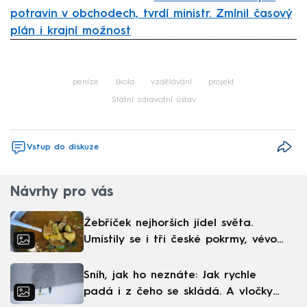
potravin v obchodech, tvrdí ministr. Zmínil časový
plán i krajní možnost
Failed to fetch
peníze
škola
vzdělávání
projekt
Státní zdravotní ústav
Vstup do diskuze
Návrhy pro vás
Žebříček nejhorších jídel světa.
Umístily se i tři české pokrmy, vévodí
skandinávská kuchyně
Sníh, jak ho neznáte: Jak rychle
padá i z čeho se skládá. A vločky