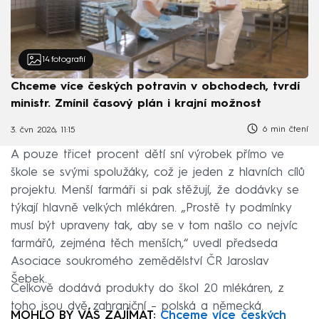
14
fotografií
Chceme více českých potravin v obchodech, tvrdí
ministr. Zmínil časový plán i krajní možnost
6 min čtení
3. čvn 2026, 11:15
A pouze třicet procent dětí sní výrobek přímo ve
škole se svými spolužáky, což je jeden z hlavních cílů
projektu. Menší farmáři si pak stěžují, že dodávky se
týkají hlavně velkých mlékáren. „Prostě ty podmínky
musí být upraveny tak, aby se v tom našlo co nejvíc
farmářů, zejména těch menších,“ uvedl předseda
Asociace soukromého zemědělství ČR Jaroslav
Šebek.
Celkově dodává produkty do škol 20 mlékáren, z
toho jsou dvě zahraniční – polská a německá.
MOHLO BY VÁS ZAJÍMAT:
Chceme více českých