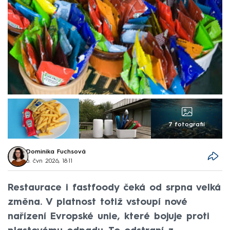
7 fotografií
Dominika Fuchsová
6. čvn 2026, 18:11
Restaurace i fastfoody čeká od srpna velká
změna. V platnost totiž vstoupí nové
nařízení Evropské unie, které bojuje proti