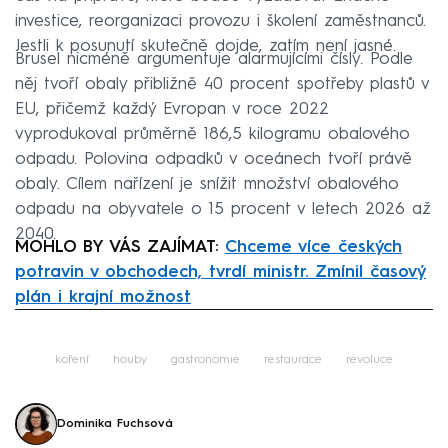
investice, reorganizaci provozu i školení zaměstnanců.
Jestli k posunutí skutečně dojde, zatím není jasné.
Brusel nicméně argumentuje alarmujícími čísly. Podle
něj tvoří obaly přibližně 40 procent spotřeby plastů v
EU, přičemž každý Evropan v roce 2022
vyprodukoval průměrně 186,5 kilogramu obalového
odpadu. Polovina odpadků v oceánech tvoří právě
obaly. Cílem nařízení je snížit množství obalového
odpadu na obyvatele o 15 procent v letech 2026 až
2040.
MOHLO BY VÁS ZAJÍMAT:
Chceme více českých
potravin v obchodech, tvrdí ministr. Zmínil časový
plán i krajní možnost
Failed to fetch
koření
houby
gastronomie
restaurace
revoluce
Dominika Fuchsová