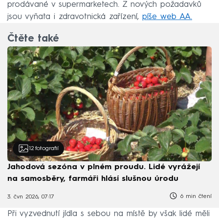
prodávané v supermarketech. Z nových požadavků
jsou vyňata i zdravotnická zařízení,
píše web AA.
Čtěte také
12
fotografií
Jahodová sezóna v plném proudu. Lidé vyrážejí
na samosběry, farmáři hlásí slušnou úrodu
6 min čtení
3. čvn 2026, 07:17
Při vyzvednutí jídla s sebou na místě by však lidé měli