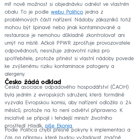
mít nově možnost si objednávku odnést ve vlastním
obalu. To je podle
webu Politico
jedna z
problémových částí nařízení. Nádoby zákazníků totiž
mohou být špinavé nebo jinak kontaminované a
restaurace je nemohou důkladně zkontrolovat ani
umýt na místě. Ačkoli PPWR zprošťuje provozovatele
odpovědnosti, nesnižuje zdravotní rizika pro
spotřebitele, protože přinést si vlastní nádoby povede
ke zvýšenému riziku kontaminace patogeny a
alergeny.
Česko žádá odklad
Česká asociace odpadového hospodářství (ČAOH)
byla jedním z evropských sdružení, která formálně
vyzvala Evropskou komisi, aby nařízení odložila o 24
měsíců, protože na to není odvětví připraveno. K
iniciativě se připojil i tehdejší ministr životního
prostředí Hladík,
píše Ekoniq.
Podle Politica chybí přesné pokyny k implementaci a
čas na přípravu, které budou vyžadovat značné