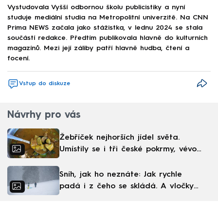
Vystudovala Vyšší odbornou školu publicistiky a nyní
studuje mediální studia na Metropolitní univerzitě. Na CNN
Prima NEWS začala jako stážistka, v lednu 2024 se stala
součástí redakce. Předtím publikovala hlavně do kulturních
magazínů. Mezi její záliby patří hlavně hudba, čtení a
focení.
Vstup do diskuze
Návrhy pro vás
Žebříček nejhorších jídel světa.
Umístily se i tři české pokrmy, vévodí
skandinávská kuchyně
Sníh, jak ho neznáte: Jak rychle
padá i z čeho se skládá. A vločky
nejsou bílé