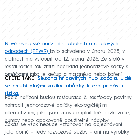
Nové evropské nařízení o obalech a obalových
odpadech (PPWR)
bylo schváleno v únoru 2025, v
platnost má vstoupit od 12. srpna 2026. Ze stolů v
restauracích tak zmizí například jednorázové sáčky s
omáčkami jako je kečup a majonéza nebo koření.
ČTĚTE TAKÉ:
Sezona hřibovitých hub začala. Lidé
se chlubí plnými košíky lahůdky, která přináší i
rizika.
Podle nařízení budou restaurace či fastfoody povinny
nahradit jednorázové balíčky ekologičtějšími
alternativami, jako jsou znovu naplnitelné dávkovače,
pumpy nebo opakovaně použitelné nádoby.
Zákaz se však nebude vztahovat na objednávání
jídla domů – tedy rozvozové služby – ani na výrobky