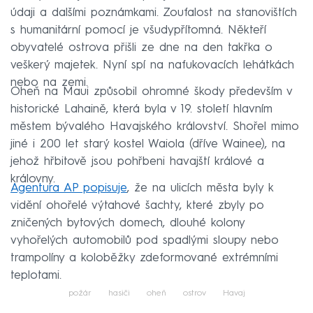
údaji a dalšími poznámkami. Zoufalost na stanovištích
s humanitární pomocí je všudypřítomná. Někteří
obyvatelé ostrova přišli ze dne na den takřka o
veškerý majetek. Nyní spí na nafukovacích lehátkách
nebo na zemi.
Oheň na Maui způsobil ohromné škody především v
historické Lahaině, která byla v 19. století hlavním
městem bývalého Havajského království. Shořel mimo
jiné i 200 let starý kostel Waiola (dříve Wainee), na
jehož hřbitově jsou pohřbeni havajští králové a
královny.
Agentura AP popisuje
, že na ulicích města byly k
vidění ohořelé výtahové šachty, které zbyly po
zničených bytových domech, dlouhé kolony
vyhořelých automobilů pod spadlými sloupy nebo
trampolíny a koloběžky zdeformované extrémními
teplotami.
požár
hasiči
oheň
ostrov
Havaj