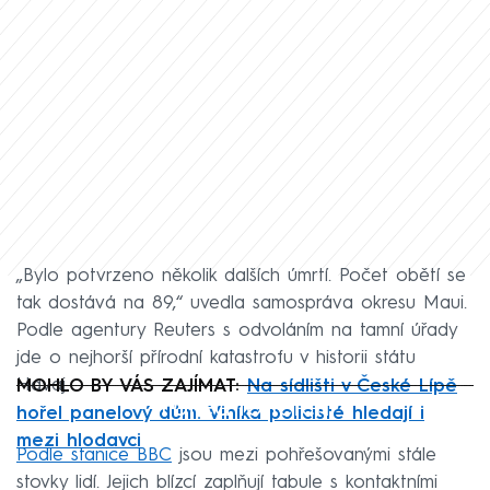
„Bylo potvrzeno několik dalších úmrtí. Počet obětí se
tak dostává na 89,“ uvedla samospráva okresu Maui.
Podle agentury Reuters s odvoláním na tamní úřady
jde o nejhorší přírodní katastrofu v historii státu
Havaj.
MOHLO BY VÁS ZAJÍMAT:
Na sídlišti v České Lípě
Failed to fetch
hořel panelový dům. Viníka policisté hledají i
mezi hlodavci
Podle stanice BBC
jsou mezi pohřešovanými stále
stovky lidí. Jejich blízcí zaplňují tabule s kontaktními