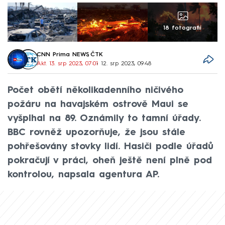
18 fotografií
CNN Prima NEWS
,
ČTK
Akt. 13. srp 2023, 07:01
• 12. srp 2023, 09:48
Počet obětí několikadenního ničivého
požáru na havajském ostrově Maui se
vyšplhal na 89. Oznámily to tamní úřady.
BBC rovněž upozorňuje, že jsou stále
pohřešovány stovky lidí. Hasiči podle úřadů
pokračují v práci, oheň ještě není plně pod
kontrolou, napsala agentura AP.