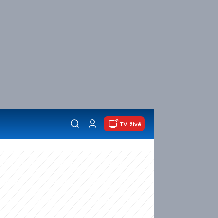
TV živě