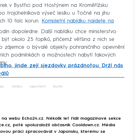
vorek v Bystřici pod Hostýnem na Kroměřížsku
o trojúhelníková výseč lesíku u Točné na jihu
ch 10 tisíc korun.
Kompletní nabídku najdete na
hodin dopoledne. Další nabídku chce ministerstvo
á být okolo 25 řopíků, přičemž většina z nich se
ro zájemce o bývalé objekty pohraničního opevnění
dních podmínkách a možnostech nabytí takových
any.
plno, jinde zejí sjezdovky prázdnotou. Drží nás
eálů
iled to fetch
dej
Polsko
opevnění
bunkr
r na webu Echo24.cz. Několik let řídil magazínové sekce
rce.cz, poté spoluzaložil občasník Cooldown.cz. Média
movou práci zpracovával v Japonsku, kterému se