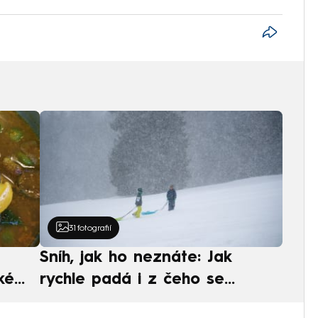
31
fotografií
Sníh, jak ho neznáte: Jak
ké
rychle padá i z čeho se
ská
skládá. A vločky nejsou bílé