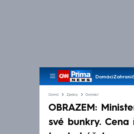
Domácí
Zahranič
Pořady
Domů
Zprávy
Domácí
OBRAZEM: Ministe
své bunkry. Cena 