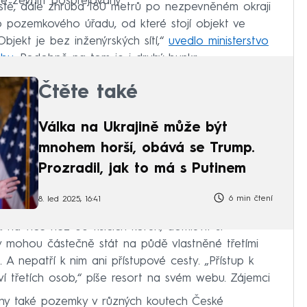
je zevnitř posprejovaný.
estě, dále zhruba 180 metrů po nezpevněném okraji
 pozemkového úřadu, od které stojí objekt ve
bjekt je bez inženýrských sítí,“
uvedlo ministerstvo
ebu
. Podobně na tom je i druhý bunkr.
Čtěte také
Válka na Ukrajině může být
mnohem horší, obává se Trump.
Prozradil, jak to má s Putinem
6 min čtení
8. led 2025, 16:41
a více než 60 tisících korun, domluvit si
y mohou částečně stát na půdě vlastněné třetími
 A nepatří k nim ani přístupové cesty. „Přístup k
ví třetích osob,“ píše resort na svém webu. Zájemci
any také pozemky v různých koutech České