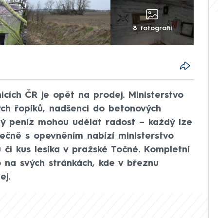
8 fotografií
cích ČR je opět na prodej. Ministerstvo
ých řopíků, nadšenci do betonových
alý peníz mohou udělat radost – každý lze
olečně s opevněním nabízí ministerstvo
či kus lesíka v pražské Točné. Kompletní
o na svých stránkách, kde v březnu
ej.