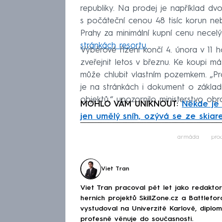
republiky. Na prodej je například d
s počáteční cenou 48 tisíc korun neb
Prahy za minimální kupní cenu necelý
stránkách resortu.
Výběrové řízení končí 4. února v 11 
zveřejnit letos v březnu. Ke koupi m
může chlubit vlastním pozemkem. „P
je na stránkách i dokument o zákla
objektů,“ upozornilo ministerstvo obr
MOHLO VÁM UNIKNOUT:
Někde je 
jen umělý sníh, ozývá se ze skiar
Fa
armáda
pro
Viet Tran
Viet Tran pracoval pět let jako redakto
herních projektů SkillZone.cz a Battlefo
vystudoval na Univerzitě Karlově, diplo
profesně věnuje do současnosti.