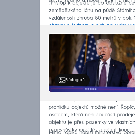
skrytu stromů a houští, jeden z nich 
„Přístup k objektu je po obslužné c
zemědělského lánu na půdě Státního
vzdálenosti zhruba 80 metrů v poli. O
obrany o jednom z nich na svém w
8
fotografií
V obou případech začíná kupní cena n
prohlídku objektů možné není. Řopík
osobami, která není součástí prodeje.
objektu je přes pozemky ve vlastnict
o pevnůstky musí též zaplatit kauci.
Mimo řopíků nabízí ministerstvo obr