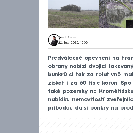
Viet Tran
12. led 2025, 10:08
Předválečné opevnění na hrani
obrany nabízí dvojici takzvan
bunkrů si tak za relativně m
získat i za 60 tisíc korun. Sp
také pozemky na Kroměřížsku 
nabídku nemovitostí zveřejnil
přibudou další bunkry na prod