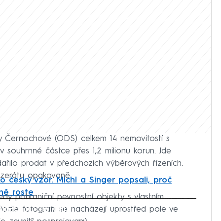
ny Černochové (ODS) celkem 14 nemovitostí s
 souhrnné částce přes 1,2 milionu korun. Jde
ařilo prodat v předchozích výběrových řízeních.
nzerátu opakovaně.
ko český vzor. Michl a Singer popsali, proč
ně roste
edy pohraniční pevnostní objekty s vlastním
iled to fetch
dle fotografií se nacházejí uprostřed pole ve