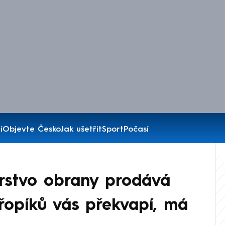
í
Objevte Česko
Jak ušetřit
Sport
Počasí
rstvo obrany prodává
řopíků vás překvapí, má