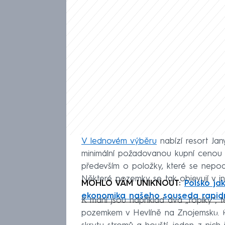
V lednovém výběru
nabízí resort Ja
minimální požadovanou kupní cenou v
především o položky, které se nepod
Některé pozemky se tak objevují v i
MOHLO VÁM UNIKNOUT:
Polsko ja
ekonomika našeho souseda rapid
K mání jsou například dva „řopíky“, t
Fa
pozemkem v Hevlíně na Znojemsku. Po