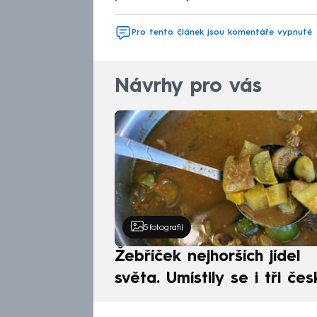
Pro tento článek jsou komentáře vypnuté
Návrhy pro vás
5
fotografií
Žebříček nejhorších jídel
světa. Umístily se i tři čes
pokrmy, vévodí skandináv