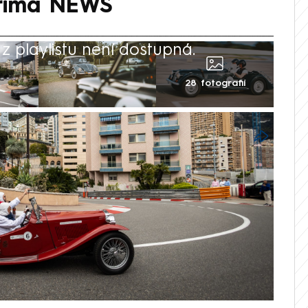
rima NEWS
 playlistu není dostupná.
28 fotografií
ucí supersporty je v ulicích knížectví
stům už příliš dech nevyrazí. Když se ale
 F1 po celé odpoledne postupně trousí
okonce z předválečných let, tak jsou
jektivů. A přesně tak tomu bylo začátkem
ávěrečná etapa veteránského závodu
zamířil jako účastník i moderátor CNN