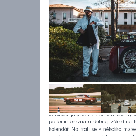
„Veškeré přípravy v Monaku startují
přelomu března a dubna, záleží na 
kalendář. Na trati se v několika míst