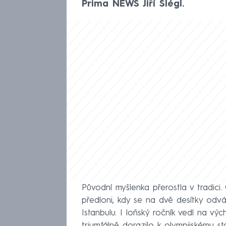
Prima NEWS Jiří Šlégl.
Původní myšlenka přerostla v tradici.
předloni, kdy se na dvě desítky odv
Istanbulu. I loňský ročník vedl na vý
triumfálně dorazilo k olympijskému s