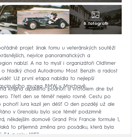
8 fotografií
pořádně projet. Jinak tomu u veteránských soutěží
krásnějších, nejvíce panoramatických a
region nabízí. A na to myslí i organizátoři Oldtimer
tará o hladký chod Autodromu Most. Benzín a radost
 vidět. Už první etapa nabídla to nejlepší
fascinujícího muzea BMW v Mnichově.
á krajina alpského podhůří a vrcholem dne byl
ero. Třetí den se téměř nejelo rovně. Cestu po
 pohoří Jura kazil jen déšť. O den později už ale
. Ráno v Grenoblu bylo sice téměř podzimně
ard, někdejším domově Grand Prix Francie formule 1,
 Jaká to příjemná změna pro posádku, která byla
G TA z roku 1937.