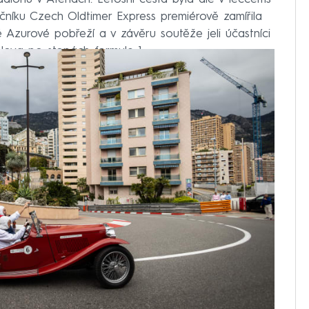
čníku Czech Oldtimer Express premiérově zamířila
Azurové pobřeží a v závěru soutěže jeli účastníci
lova po stopách formule 1.