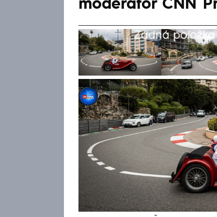
moderátor CNN P
Žádná položka z
Jiří Šlégl
22. čvn 2025, 07:06
Na luxusní limuzíny a dechbero
vlastně každý zvyklý. Ani turi
po nejslavnější městské trati
nablýskaní veteráni, někteří d
rázem v centru pozornosti ob
května, kdy Monakem vedla z
Czech Oldtimer Express, kam 