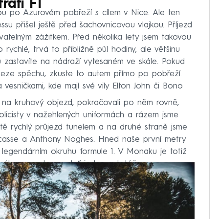
ratí F1
sou po Azurovém pobřeží s cílem v Nice. Ale ten
ssu přišel ještě před šachovnicovou vlajkou. Příjezd
telným zážitkem. Před několika lety jsem takovou
rychlé, trvá to přibližně půl hodiny, ale většinu
u zastavíte na nádraží vytesaném ve skále. Pokud
eze spěchu, zkuste to autem přímo po pobřeží.
a vesničkami, kde mají své vily Elton John či Bono
na kruhový objezd, pokračovali po něm rovně,
olicisty v nažehlených uniformách a rázem jsme
eště rychlý průjezd tunelem a na druhé straně jsme
scasse a Anthony Noghes. Hned naše první metry
 legendárním okruhu formule 1. V Monaku je totiž
královnu motorsportu“ jedno a totéž.