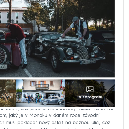
8 fotografií
 už osm týdnů před prvními závody, takže někdy na
tom, jaký je v Monaku v daném roce závodní
ech musí pokládat nový asfalt na běžnou ulici, což