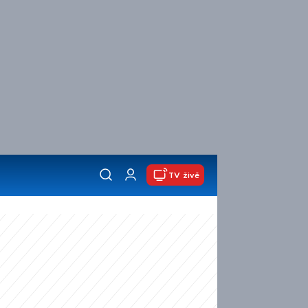
TV živě