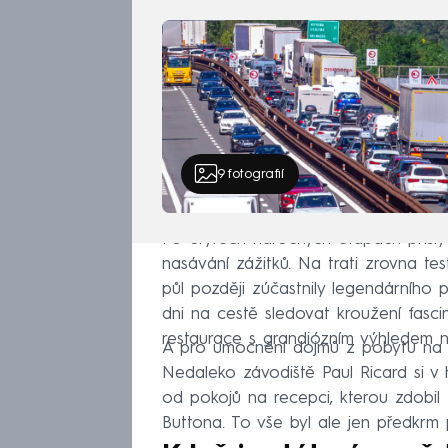
9
fotografií
Po čtyřech náročných etapách přišly
nasávání zážitků. Na trati zrovna te
půl později zúčastnily legendárního
dni na cestě sledovat kroužení fasci
restaurace s grandiózním výhledem n
A pro umocnění dojmů z pobytu na s
Nedaleko závodiště Paul Ricard si v h
od pokojů na recepci, kterou zdobil
Buttona. To vše byl ale jen předkr