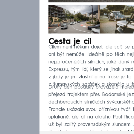
Cesta je cíl
Cílem není někam dojet, ale spíš se 
ani být nemůže. Ideálně po těch nej
nejzatočenějších silnicích, jaké daný 
Expressu, tým lidí, který se jinak s
z jízdy je jim vlastní a na trase je to
z šumavských zatáček a skončila u 
Druhý den posádky provázela malebn
přejezd trajektem přes Bodamské jez
dechberoucích silničkách švýcarského
Francie ukázala svou příznivou tvář
uplakané, ale cíl na okruhu Paul Ric
už byl zalitý provensálským sluncem.
čtvrtý den na cestě s historickým M