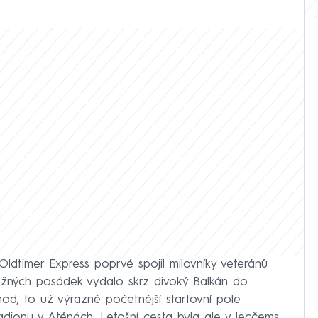
 Oldtimer Express poprvé spojil milovníky veteránů
ážných posádek vydalo skrz divoký Balkán do
chod, to už výrazně početnější startovní pole
tadionu v Aténách. Letošní cesta byla ale v lecčems