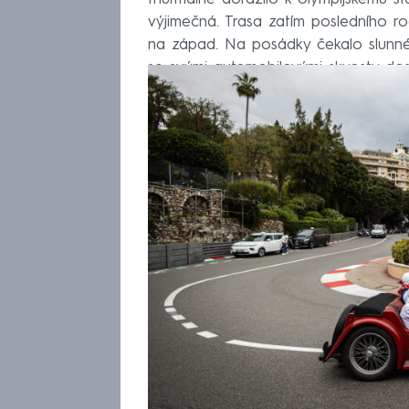
výjimečná. Trasa zatím posledního ro
na západ. Na posádky čekalo slunné 
se svými automobilovými skvosty dos