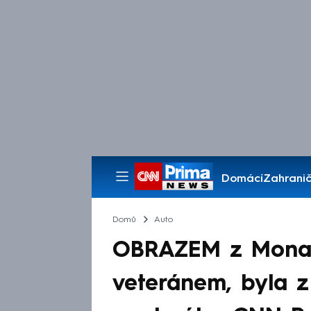
Domácí
Zahranič
Pořady
Domů
Auto
OBRAZEM z Monaka
veteránem, byla z 