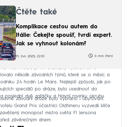
Čtěte také
Komplikace cestou autem do
Itálie: Čekejte spoušť, tvrdí expert.
Jak se vyhnout kolonám?
6 min čtení
15. čvn 2025, 22:10
 na Paul Ricard první okamžiky vydechnutí a
stovalo několik závodních týmů, které se o měsíc a
 podniku 24 hodin Le Mans. Nejlepší způsob, jak po
nujících speciálů po dráze, bylo usednout do
a poslední dvě zatáčky a hlavní rovinku okruhu.
lavné závodní dráze bylo vybráno i ubytování.
otelu Grand Prix účastníci Oldtimeru vyzvedli klíče
 zavěšený monopost mistra světa F1 Jensona
m před závěrečným dnem.