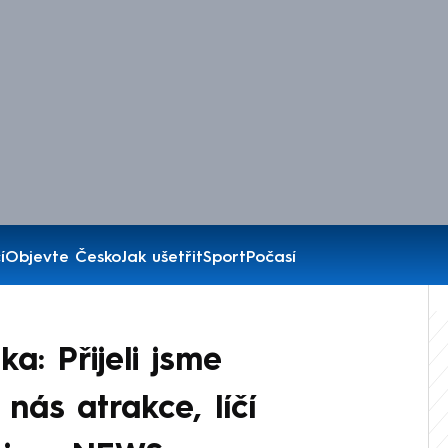
í
Objevte Česko
Jak ušetřit
Sport
Počasí
: Přijeli jsme
nás atrakce, líčí