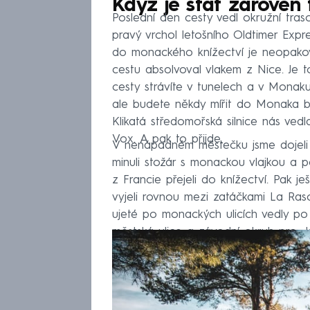
Když je stát zároveň t
Poslední den cesty vedl okružní tra
pravý vrchol letošního Oldtimer Expre
do monackého knížectví je neopakova
cestu absolvoval vlakem z Nice. Je to 
cesty strávíte v tunelech a v Monak
ale budete někdy mířit do Monaka b
Klikatá středomořská silnice nás vedl
Vox. A pak to přijde.
V nenápadném městečku jsme dojeli 
minuli stožár s monackou vlajkou a p
z Francie přejeli do knížectví. Pak j
vyjeli rovnou mezi zatáčkami La Ra
ujeté po monackých ulicích vedly po
městská ulice a závodní okruh pro „