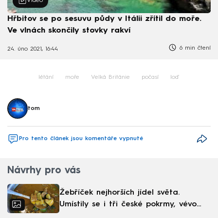
Video
Hřbitov se po sesuvu půdy v Itálii zřítil do moře.
Ve vlnách skončily stovky rakví
6 min čtení
24. úno 2021, 16:44
létání
moře
Velká Británie
počasí
loď
tom
Pro tento článek jsou komentáře vypnuté
Návrhy pro vás
Žebříček nejhorších jídel světa.
Umístily se i tři české pokrmy, vévodí
skandinávská kuchyně