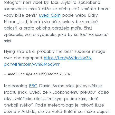
fotografii není vidět kýl lodi. „Bylo to způsobeno
formováním mraků blíže ke břehu, což změnilo barvu
vody blíže zemi,“
uvedl Colin
podle webu Daily
Mirror. „Loď, která byla dále, byla v bezmračné
oblasti, a proto obloha odrážela moře, čímž
způsobila, že to vypadalo, jako by se loď vznášela,“
míní.
Flying ship a.k.a. probably the best superior mirage
ever photographed
https://t.co/y8Vdcckw7N
pic.twitter.com/vVm6M6qwhr
— Alec Luhn (@AlecLuhn)
March 6, 2021
Meteorolog
BBC
David Braine však jev vysvětluje
trochu jinak. Uvedl, že k „dokonalému přeludu“ došlo
díky „zvláštním atmosférickým podmínkám, které
ohýbají světlo“. Podle meteorologa je taková iluze
běžná v Arktidě, ale ve Velké Británii se může objevit