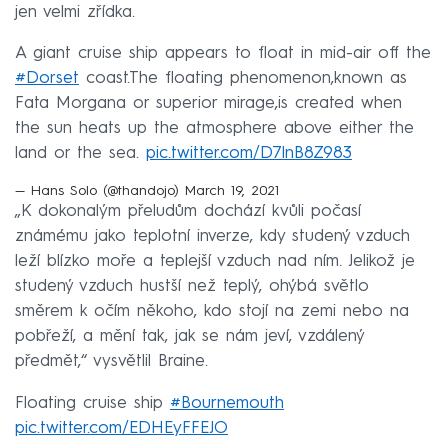
jen velmi zřídka.
A giant cruise ship appears to float in mid-air off the
#Dorset
coast.The floating phenomenon,known as
Fata Morgana or superior mirage,is created when
the sun heats up the atmosphere above either the
land or the sea.
pic.twitter.com/D7lnB8Z983
— Hans Solo (@thandojo)
March 19, 2021
„K dokonalým přeludům dochází kvůli počasí
známému jako teplotní inverze, kdy studený vzduch
leží blízko moře a teplejší vzduch nad ním. Jelikož je
studený vzduch hustší než teplý, ohýbá světlo
směrem k očím někoho, kdo stojí na zemi nebo na
pobřeží, a mění tak, jak se nám jeví, vzdálený
předmět,“ vysvětlil Braine.
Floating cruise ship
#Bournemouth
pic.twitter.com/EDHEyFFEJO