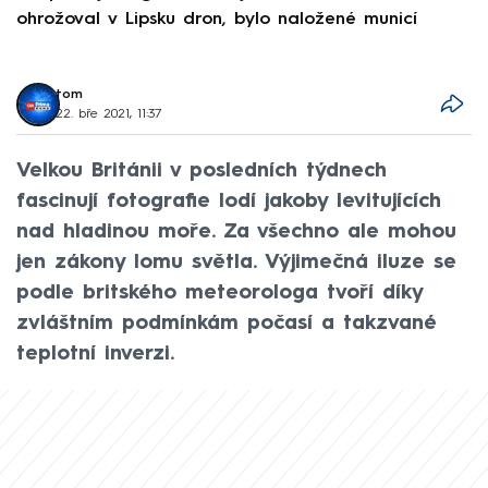
ohrožoval v Lipsku dron, bylo naložené municí
e
tom
22. bře 2021, 11:37
Velkou Británii v posledních týdnech
fascinují fotografie lodí jakoby levitujících
nad hladinou moře. Za všechno ale mohou
jen zákony lomu světla. Výjimečná iluze se
podle britského meteorologa tvoří díky
zvláštním podmínkám počasí a takzvané
teplotní inverzi.