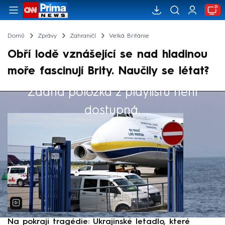
Domů
Zprávy
Zahraničí
Velká Británie
Obří lodě vznášející se nad hladinou
moře fascinují Brity. Naučily se létat?
Žádná položka z playlistu není
Výběr redakce
dostupná.
Na pokraji tragédie: Ukrajinské letadlo, které
P