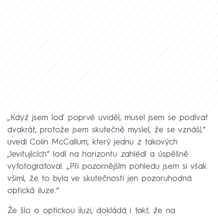
„Když jsem loď poprvé uviděl, musel jsem se podívat
dvakrát, protože jsem skutečně myslel, že se vznáší,“
uvedl Colin McCallum, který jednu z takových
„levitujících“ lodí na horizontu zahlédl a úspěšně
vyfotografoval. „Při pozornějším pohledu jsem si však
všiml, že to byla ve skutečnosti jen pozoruhodná
optická iluze.“
Že šlo o optickou iluzi, dokládá i fakt, že na