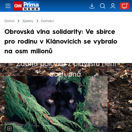
Domů
Zprávy
Domácí
Obrovská vlna solidarity: Ve sbírce
pro rodinu v Klánovicích se vybralo
na osm milionů
Žádná položka z playlistu není
Výběr redakce
dostupná.