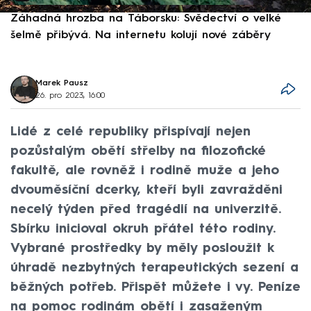
Záhadná hrozba na Táborsku: Svědectví o velké
S
šelmě přibývá. Na internetu kolují nové záběry
d
Marek Pausz
26. pro 2023, 16:00
Lidé z celé republiky přispívají nejen
pozůstalým obětí střelby na filozofické
fakultě, ale rovněž i rodině muže a jeho
dvouměsíční dcerky, kteří byli zavražděni
necelý týden před tragédií na univerzitě.
Sbírku inicioval okruh přátel této rodiny.
Vybrané prostředky by měly posloužit k
úhradě nezbytných terapeutických sezení a
běžných potřeb. Přispět můžete i vy. Peníze
na pomoc rodinám obětí i zasaženým