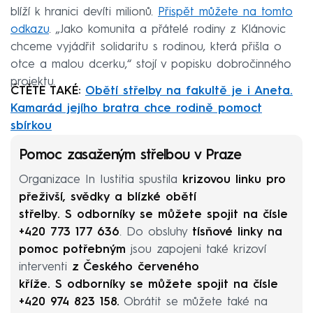
blíží k hranici devíti milionů.
Přispět můžete na tomto
odkazu
. „Jako komunita a přátelé rodiny z Klánovic
chceme vyjádřit solidaritu s rodinou, která přišla o
otce a malou dcerku,“ stojí v popisku dobročinného
projektu.
ČTĚTE TAKÉ:
Obětí střelby na fakultě je i Aneta.
Kamarád jejího bratra chce rodině pomoct
sbírkou
Pomoc zasaženým střelbou v Praze
Organizace In Iustitia spustila
krizovou linku pro
přeživší, svědky a blízké obětí
střelby.
S odborníky se můžete spojit na čísle
+420 773 177 636
. Do obsluhy
tísňové linky na
pomoc potřebným
jsou zapojeni také krizoví
interventi
z Českého červeného
kříže. S odborníky se můžete spojit na čísle
+420 974 823 158.
Obrátit se můžete také na