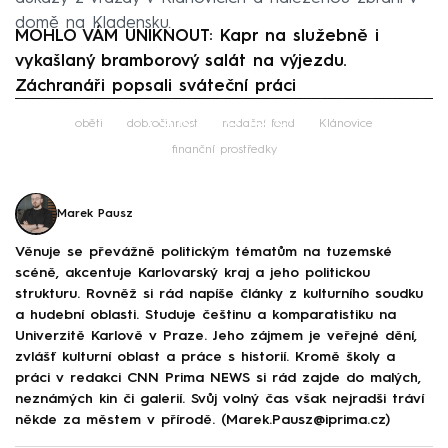
domě na Kladensku.
MOHLO VÁM UNIKNOUT: Kapr na služebně i
vykašlaný bramborový salát na výjezdu.
Záchranáři popsali sváteční práci
Failed to fetch
oběti
dobročinnost
nadační fond
Klánovice
finanční prostředky
Marek Pausz
Věnuje se převážně politickým tématům na tuzemské
scéně, akcentuje Karlovarský kraj a jeho politickou
strukturu. Rovněž si rád napíše články z kulturního soudku
a hudební oblasti. Studuje češtinu a komparatistiku na
Univerzitě Karlově v Praze. Jeho zájmem je veřejné dění,
zvlášť kulturní oblast a práce s historií. Kromě školy a
práci v redakci CNN Prima NEWS si rád zajde do malých,
neznámých kin či galerií. Svůj volný čas však nejradši tráví
někde za městem v přírodě. (Marek.Pausz@iprima.cz)